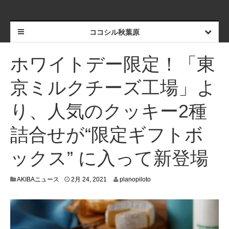
ココシル秋葉原
ホワイトデー限定！「東
京ミルクチーズ工場」よ
り、人気のクッキー2種
詰合せが“限定ギフトボ
ックス” に入って新登場
2
AKIBAニュース
2月 24, 2021
planopiloto
月
1
7
,
2