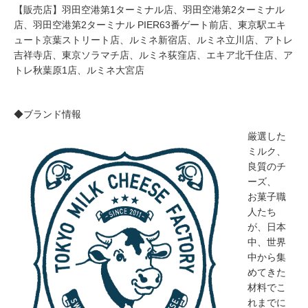
【販売店】羽田空港第1ターミナル店、羽田空港第2ターミナル
店、羽田空港第2ターミナル PIER63番ゲート前店、東京駅エキ
ュート京葉ストリート店、ルミネ新宿店、ルミネ立川店、アトレ
吉祥寺店、東京ソラマチ店、ルミネ荻窪店、エキア北千住店、ア
トレ秋葉原1店、ルミネ大宮店
◆ブランド情報
厳選した
ミルク、
良質のチ
ーズ、
お菓子職
人たち
が、日本
中、世界
中から集
めてきた
材料でこ
れまでに