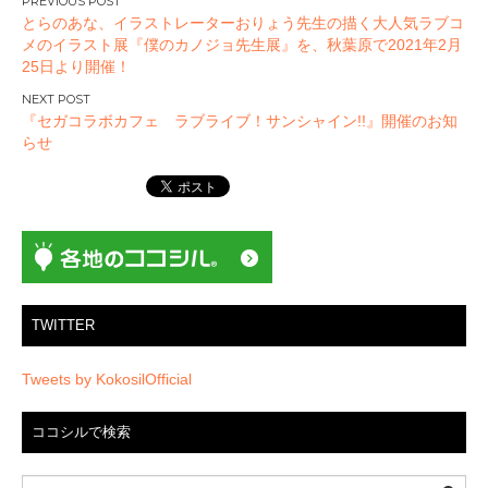
投
とらのあな、イラストレーターおりょう先生の描く大人気ラブコ
稿
メのイラスト展『僕のカノジョ先生展』を、秋葉原で2021年2月
ナ
25日より開催！
ビ
ゲ
『セガコラボカフェ ラブライブ！サンシャイン!!』開催のお知
ー
らせ
シ
ョ
ン
TWITTER
Tweets by KokosilOfficial
ココシルで検索