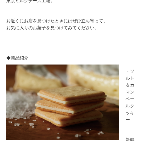
東京ミルクチーズ工場。
お近くにお店を見つけたときにはぜひ立ち寄って、
お気に入りのお菓子を見つけてみてください。
◆商品紹介
・ソ
ルト
＆カ
マン
ベー
ルク
ッキ
ー
新鮮