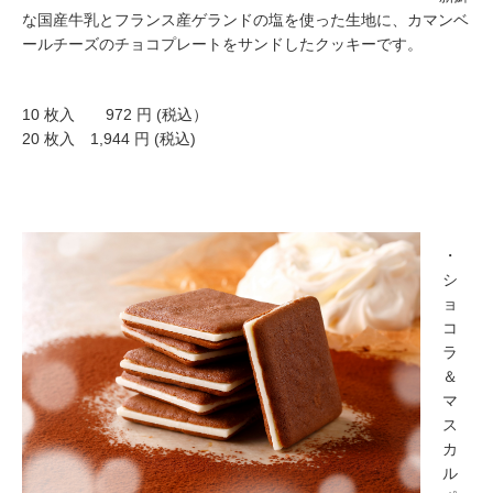
な国産牛乳とフランス産ゲランドの塩を使った生地に、カマンベ
ールチーズのチョコプレートをサンドしたクッキーです。
10 枚入 972 円 (税込）
20 枚入 1,944 円 (税込)
・
シ
ョ
コ
ラ
＆
マ
ス
カ
ル