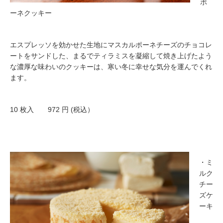
ポ
ーネクッキー
エスプレッソを効かせた生地にマスカルポーネチーズのチョコレ
ートをサンドした、まるでティラミスを凝縮して焼き上げたよう
な濃厚な味わいのクッキーは、寒い冬に幸せな気分を運んでくれ
ます。
10 枚入 972 円 (税込）
・ミ
ルク
チー
ズケ
ーキ