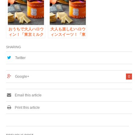
レットパーク入間に
待望の初出店
おうちで大人ハロウ
大人も楽しむハロウ
ィン！「東京ミルク
ィンスイーツ！「東
チーズ工場」より人
京ミルクチーズ工
気のクッキー詰合せ
場」より人気のクッ
SHARING
「ハロウィンセレク
キー詰合せ「ハロウ
ション」を今年も数
ィンセレクション」
Twitter
量限定発売
を今年も数量限定発
売
Google+
0
Email this article
Print this article