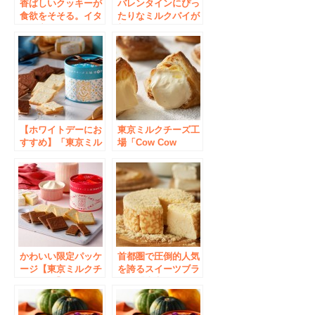
香ばしいクッキーが
バレンタインにぴっ
食欲をそそる。イタ
たりなミルクパイが
リア産の栗を使用し
新登場！カウカウキ
た秋らしい逸品。
ッチンから「ミルク
「東京ミルクチーズ
パイ ショコラ」を
工場」から「マロン
期間限定で発売
&マスカルポーネク
ッキー」を新発売！
【ホワイトデーにお
東京ミルクチーズ工
すすめ】「東京ミル
場「Cow Cow
クチーズ工場」より
Kitchen」6月27日ア
人気のクッキー2種
トレ秋葉原にグラン
詰合せが“限定ギフ
ドオープン！
トボックス” に入っ
て今年も登場
かわいい限定パッケ
首都圏で圧倒的人気
ージ【東京ミルクチ
を誇るスイーツブラ
ーズ工場】より人気
ンド「東京ミルクチ
のクッキー2種詰合
ーズ工場」が5月19
せを今年も発売
日（水）三井アウト