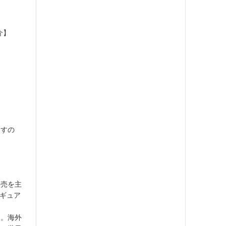
介】
ますの
販売を主
ィギュア
す。海外