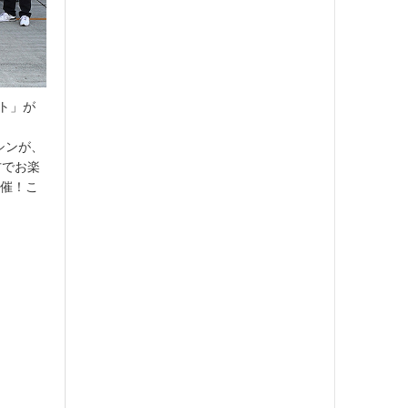
クト」が
マシンが、
方でお楽
開催！こ