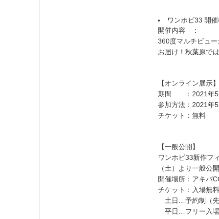
ワンホビ33 開
開催内容 ：
360度マルチビュ
お届け！秋葉原で
【オンライン展示
期間 ：2021年5月2
参加方法：2021年
チケット：無料
【一般公開】
ワンホビ33新作フ
（土）より一般公
開催場所：アキバC
チケット：入場無
土日…予約制（先
平日…フリー入場