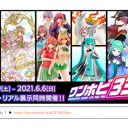
ら！ ▶
https://goodsmile.link/3f7MOHm