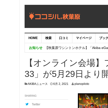
HOME
検索
口コミ
マイページ
ブッ
【重要：9月5日（火）22時】ココシル
お知らせ
【秋葉原ワシントンホテル】「Akiba eGam
「いま、困っている店舗の皆様を応援さ
【オンライン会場】
33」が5月29日より
5
AKIBAニュース
6月 2, 2021
planopiloto
月
2
SHARING
9
,
2
Twitter