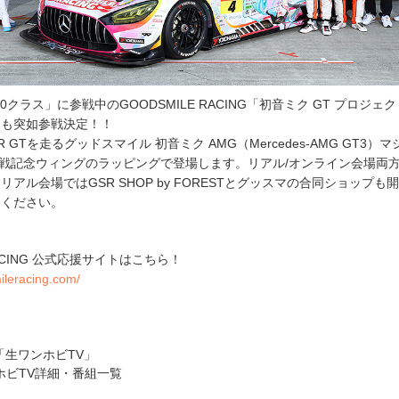
T300クラス」に参戦中のGOODSMILE RACING「初音ミク GT プロジェ
にも突如参戦決定！！
 GTを走るグッドスマイル 初音ミク AMG（Mercedes-AMG GT3）
戦100戦記念ウィングのラッピングで登場します。リアル/オンライン会場両
アル会場ではGSR SHOP by FORESTとグッスマの合同ショップも
めください。
RACING 公式応援サイトはこちら！
ileracing.com/
送「生ワンホビTV」
ンホビTV詳細・番組一覧