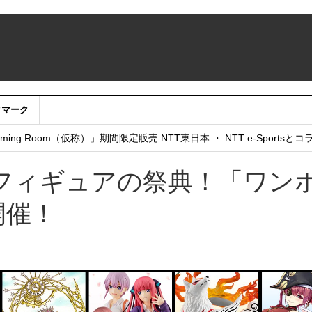
クマーク
：アカウントサービス移行のお知らせ
ing Room（仮称）」期間限定販売 NTT東日本 ・ NTT e-Sports
せていただきたい！」
フィギュアの祭典！「ワン
開催！