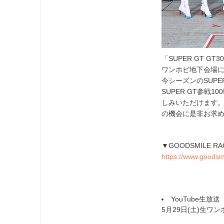
「SUPER GT G
ワンホビ地下会場
今シーズンのSUPER
SUPER GT参
しみいただけます。リ
の機会に是非お求
▼GOODSMILE 
https://www.goodsm
YouTube生放
5月29日(土)生ワ