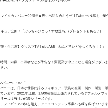
.DYNAZENON × メカスマ ～DX合体スペシャル～
ドスマイルカンパニー20周年☻思い出語り合おうぜ【Twitterの投稿をご紹
新フィギュア公開！「ぶっちゃけまっくす放送局」(プレゼントもあるよ)
気声優・生共演】グッスマTV！sideA&B「ねんどろいどをつくろう！？」
催時間、内容、出演者などが予告なく変更及び中止になる場合がござい
ださい。
ンパニーについて
ンパニーは、日本が世界に誇るフィギュア・玩具の企画・制作・製造・
ています。2021年現在、1,500種類以上発売されているデフォルメフ
シリーズは当社の代表シリーズです。
ず、フィギュアの枠を超え、アニメコンテンツ事業へも幅を広げていま