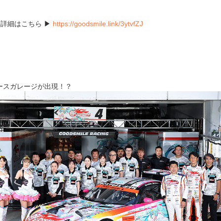
詳細はこちら ▶
https://goodsmile.link/3ytvfZJ
ースガレージが出現！？