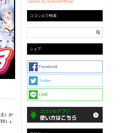
Tweets by KokosilOfficial
ココシルで検索
シェア
Facebook
Twitter
LINE
（土）か
ビ33）』