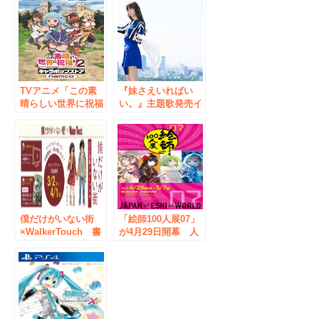
ラウドファンディン
ト【池袋・秋葉原・
グより本革財布の申
大阪日本橋】７度目
し込み受付スター
になる開催決定！
ト！New
TVアニメ「この素
『妹さえいればい
晴らしい世界に祝福
い。』主題歌発売イ
を！2」のイベント
ベント
ショップを初開催
ChouCho・結城ア
6月1日東京を皮切り
イラ ミニライブも
に、愛知、大阪で順
次オープン！ 8月
は描き下ろしイラス
トをひっさげて
「C3TOKYO2017」
にも出展
僕だけがいない街
「絵師100人展07」
×WalkerTouch 書
が4月29日開幕 人
店連動スタンプラリ
気イラストレーター
ー企画スタート！
100人の描き下ろし
作品集結