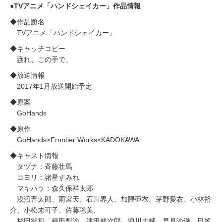
●TVアニメ「ハンドシェイカー」作品情報
◆作品題名
TVアニメ「ハンドシェイカー」
◆キャッチコピー
護れ、この手で。
◆放送情報
2017年1月放送開始予定
◆原案
GoHands
◆原作
GoHands×Frontier Works×KADOKAWA
◆キャスト情報
タヅナ：斉藤壮馬
コヨリ：諸星すみれ
マキハラ：森久保祥太郎
浅沼晋太郎、雨宮天、石川界人、加隈亜衣、茅野愛衣、小林裕
介、小松未可子、佐藤聡美、
杉田智和、種田梨沙、津田健次郎、浪川大輔、早見沙織、日笠