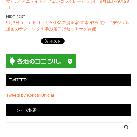
マイル×アニメイトカフェがコラボレーション! 9月1日～9月28
ビ
日
ゲ
ー
9月3日（土）ビリビリAKIBAで漫画家 青木 俊直 先生にデジタル
漫画のテクニックを学ぶ第二弾セミナーを開催！
シ
ョ
ン
TWITTER
Tweets by KokosilOfficial
ココシルで検索