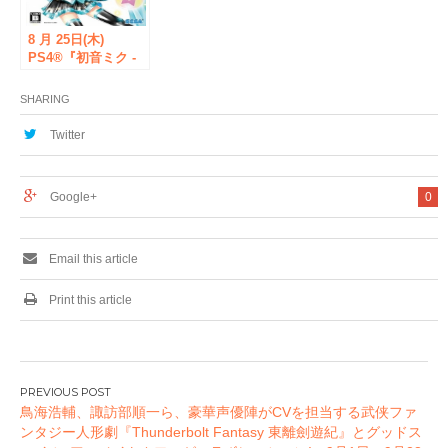
8 月 25日(木)
PS4®『初音ミク -
Project DIVA- X
HD』クラブ セガ 秋
SHARING
葉原 新館と日本橋
総合案内所にて「発
Twitter
売記念抽選会」を開
催！
Google+
0
Email this article
Print this article
投
鳥海浩輔、諏訪部順一ら、豪華声優陣がCVを担当する武侠ファ
稿
ンタジー人形劇『Thunderbolt Fantasy 東離劍遊紀』とグッドス
ナ