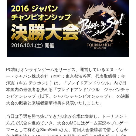
,
2
0
1
6
PC向けオンラインゲームをサービス、運営しているエヌ・シ
ー・ジャパン株式会社（本社：東京都渋谷区、代表取締役：金
澤憲（キム テクホン））は、『ブレイドアンドソウル』内で日
本国内の最強者を決める「ブレイドアンドソウル ジャパンチャ
ンピオンシップ（以下、ジャパンチャンピオンシップ）」の決勝
大会の概要と来場者豪華特典を発表いたしました。
当日は予選を勝ち抜いてきた8名が会場に集結し、トーナメント
方式で試合を進めていき、大会のMCにはゲーム実況やプロゲー
マーとして有名なStanSmithさん、前回大会優勝者で惜しくも今