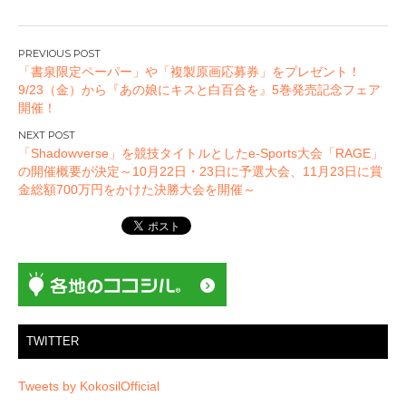
投
「書泉限定ペーパー」や「複製原画応募券」をプレゼント！
稿
9/23（金）から『あの娘にキスと白百合を』5巻発売記念フェア
ナ
開催！
ビ
ゲ
「Shadowverse」を競技タイトルとしたe-Sports大会「RAGE」
ー
の開催概要が決定～10月22日・23日に予選大会、11月23日に賞
金総額700万円をかけた決勝大会を開催～
シ
ョ
ン
TWITTER
Tweets by KokosilOfficial