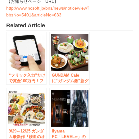
【お知らせページ URL】
http://www.ncsoft.jp/bns/news/notice/view?
bbsNo=5401&articleNo=633
Related Article
“フリック入力”だけ
GUNDAM Cafe
で賞金100万円！フ
に“ガンダム飯”新グ
リック最速を決める
ランドメニュー登
大会開催！ ～スマ
場 ア・バオア・
ートフォンのフリッ
クー・パフェや量産
ク入力最速を決める
ザクサラダなど提供
イベントを開催～
開始
9/29～12/25 ガンダ
iiyama
ム最新作『鉄血のオ
PC「LEVEL∞」の