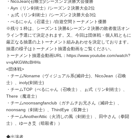
・NicoJean(召喚士)/シーズン２決勝大会優勝
・Ayn（リン剣術士）/シーズン２決勝大会2位
・ぉ式（リン剣術士）/シーズン２決勝大会3位
・ぺるにゃん（召還士）/自遊空間トーナメント優勝
※残り１枠は、シーズン１決勝&シーズン２決勝の敗者復活オン
ライン予選にて決定されます。又、今回は団体戦・個人戦ともに
厳正なる抽選の上トーナメント組みあわせを決定しております。
抽選の様子はトーナメント抽選会動画をご覧ください。
トーナメント抽選会動画URL：https://www.youtube.com/watch?
v=qAKGWtcBHHs
<団体戦>
・チームNoname（ヴィジュアル系(滅砕士)、NicoJean（召喚
士）、inoly(剣術士)
・チームTOP（ぺるにゃん（召喚士）、ぉ式（リン剣術士）、
There（魔道士）
・チームnoonsangfanclub（ガチムチお兄さん（滅砕士）、
noonsang（剣術士）、ThirdEye（双舞士）
・チームAnotherAttic（火消しの風（剣術士）、田中さん（拳闘
士）、ゆーき爻（暗殺者））
◆出演者