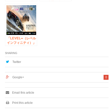
ルフェンズ』 鉄華
即日出荷、持ち帰り
団モチーフのカフェ
可能なミニタワーゲ
飯が味わえるフェア
ームパソコンにて、
を GUNDAM Cafeで
「ファイナルファン
限定開催
タジーXIV」推奨パ
ソコンの認定を取得
「LEVEL∞（レベル
インフィニティ）」
10月1日（土）にPC
版『Forza Horizon
SHARING
3』最速バトルトー
ナメント開催！トー
Twitter
ナメント参加者募
集。
Google+
0
Email this article
Print this article