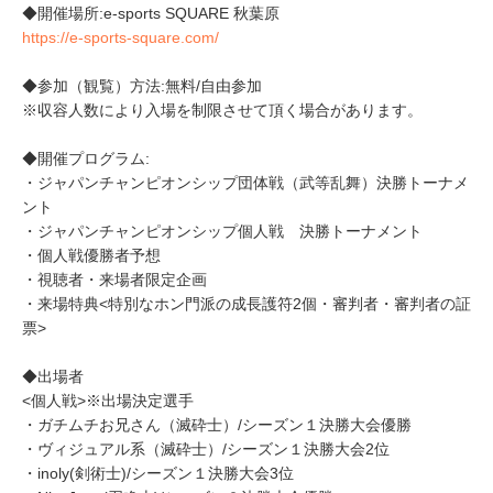
◆開催場所:e-sports SQUARE 秋葉原
https://e-sports-square.com/
◆参加（観覧）方法:無料/自由参加
※収容人数により入場を制限させて頂く場合があります。
◆開催プログラム:
・ジャパンチャンピオンシップ団体戦（武等乱舞）決勝トーナメ
ント
・ジャパンチャンピオンシップ個人戦 決勝トーナメント
・個人戦優勝者予想
・視聴者・来場者限定企画
・来場特典<特別なホン門派の成長護符2個・審判者・審判者の証
票>
◆出場者
<個人戦>※出場決定選手
・ガチムチお兄さん（滅砕士）/シーズン１決勝大会優勝
・ヴィジュアル系（滅砕士）/シーズン１決勝大会2位
・inoly(剣術士)/シーズン１決勝大会3位