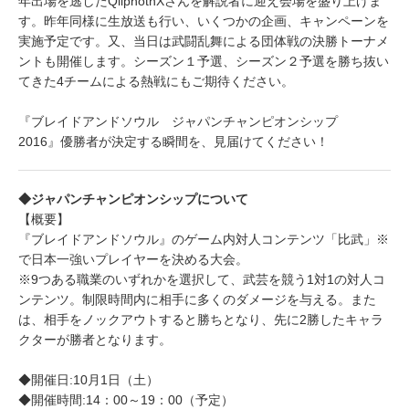
年出場を逃したQliphothXさんを解説者に迎え会場を盛り上げま
す。昨年同様に生放送も行い、いくつかの企画、キャンペーンを
実施予定です。又、当日は武闘乱舞による団体戦の決勝トーナメ
ントも開催します。シーズン１予選、シーズン２予選を勝ち抜い
てきた4チームによる熱戦にもご期待ください。
『ブレイドアンドソウル ジャパンチャンピオンシップ
2016』優勝者が決定する瞬間を、見届けてください！
◆ジャパンチャンピオンシップについて
【概要】
『ブレイドアンドソウル』のゲーム内対人コンテンツ「比武」※
で日本一強いプレイヤーを決める大会。
※9つある職業のいずれかを選択して、武芸を競う1対1の対人コ
ンテンツ。制限時間内に相手に多くのダメージを与える。また
は、相手をノックアウトすると勝ちとなり、先に2勝したキャラ
クターが勝者となります。
◆開催日:10月1日（土）
◆開催時間:14：00～19：00（予定）