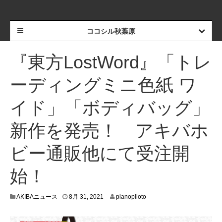
ココシル秋葉原
『東方LostWord』「トレ
ーディングミニ色紙 ワ
イド」「ボディバッグ」
新作を発売！ アキバホ
ビー通販他にて受注開
始！
8
AKIBAニュース
8月 31, 2021
planopiloto
月
2
4