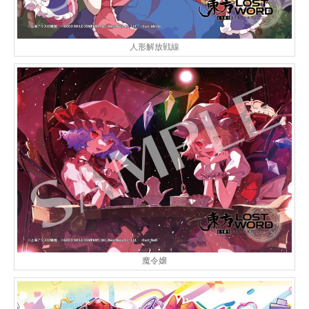
人形解放戦線
魔令嬢