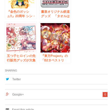
『金色のガッシ
書泉オリジナル鉄道
ュ!!』20周年 シン・
グッズ 「タオルは
オウエン・フェア
んかちE233系京葉
開催決定！
線」が3/27より書泉
限定で発売！
五つ子ヒロインの先
『東方Project』の
行販売グッズが大集
「B2タペストリ
合！『五等分の花
ー」/「キャラクタ
嫁』ポップアップス
ーウォレット」/
SHARING
トアがAKIHABARA
「アクリルキーホル
ゲーマーズ本店にて
ダー」新作を発
Twitter
2/9〜開催決定
売！ アキバホビー
Blu-ray・DVDには
通販他にて
ゲーマーズ限定版
Google+
0
も！
Email this article