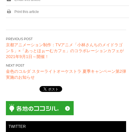
Print this article
投
京都アニメーション制作：TVアニメ「小林さんちのメイドラゴ
稿
ンＳ」×「あっとほぉーむカフェ」のコラボレーションカフェが
ナ
2021年9月1日～開催！
ビ
ゲ
金色のコルダ スターライトオーケストラ 夏季キャンペーン第2弾
ー
実施のお知らせ
シ
ョ
ン
TWITTER