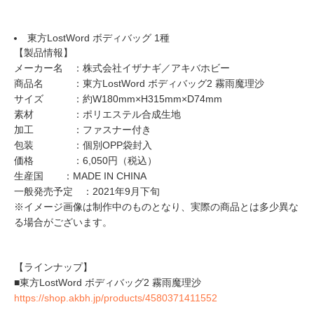
東方LostWord ボディバッグ 1種
【製品情報】
メーカー名 ：株式会社イザナギ／アキバホビー
商品名 ：東方LostWord ボディバッグ2 霧雨魔理沙
サイズ ：約W180mm×H315mm×D74mm
素材 ：ポリエステル合成生地
加工 ：ファスナー付き
包装 ：個別OPP袋封入
価格 ：6,050円（税込）
生産国 ：MADE IN CHINA
一般発売予定 ：2021年9月下旬
※イメージ画像は制作中のものとなり、実際の商品とは多少異な
る場合がございます。
【ラインナップ】
■東方LostWord ボディバッグ2 霧雨魔理沙
https://shop.akbh.jp/products/4580371411552