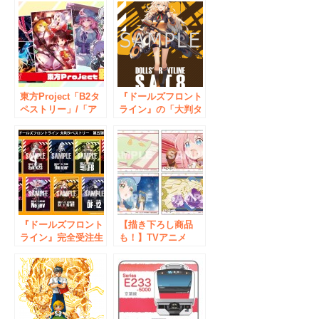
東方Project「B2タ
『ドールズフロント
ペストリー」/「ア
ライン』の「大判タ
クリルキーホルダ
ペストリー30種類」
ー」/「手帳型スマ
を完全受注生産にて
ホケース」新作を発
3ヶ月連続発売！
売！ アキバホビー
アキバホビー通販他
通販他にて受注開
にて
始！
『ドールズフロント
【描き下ろし商品
ライン』完全受注生
も！】TVアニメ
産の「大判タペスト
『えんどろ〜！』ポ
リー」第五弾が4/23
ップアップストアが
より予約開始！ ア
3/16〜開催決定！
キバホビー通販他に
て