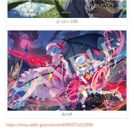
おつかい日和
血の絆
https://shop.akbh.jp/products/4580371413990