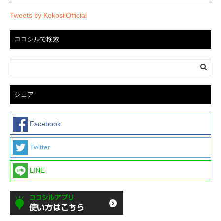
Tweets by KokosilOfficial
ココシルで検索
シェア
Facebook
Twitter
LINE