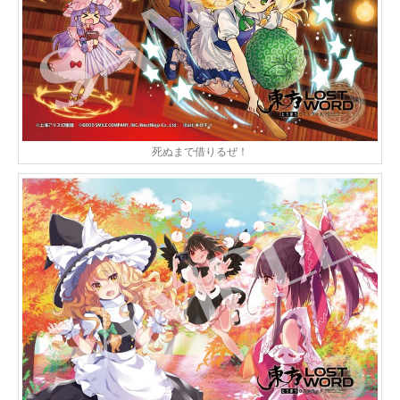
死ぬまで借りるぜ！