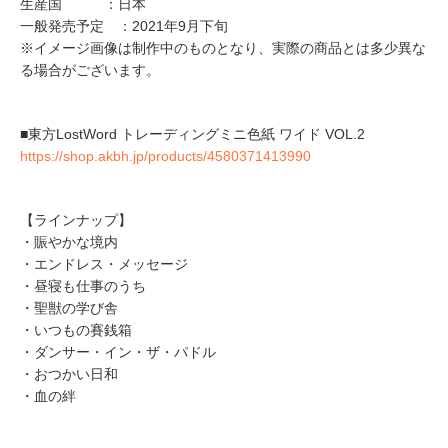
生産国 ：日本
一般発売予定 ：2021年9月下旬
※イメージ画像は制作中のものとなり、実際の商品とは多少異な
る場合がございます。
■東方LostWord トレーディングミニ色紙 ワイド VOL.2
https://shop.akbh.jp/products/4580371413990
【ラインナップ】
・賑やかな境内
・エンドレス・メッセージ
・昼寝も仕事のうち
・聖獣の学び舎
・いつもの賽銭箱
・ダンサー・イン・ザ・パドル
・おつかい日和
・血の絆