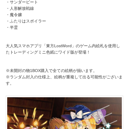
・サンダービート
・人形解放戦線
・魔令嬢
・ふたりはスポイラー
・半霊
大人気スマホアプリ「東方LostWord」のゲーム内絵札を使用し
たトレーディングミニ色紙にワイド版が登場！
※未開封の物1BOX購入で全ての絵柄が揃います。
※ランダム封入の仕様上、絵柄が重複して出る可能性がございま
す。