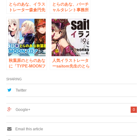
とらのあな、イラス
とらのあな、バーチ
トレーター森倉円先
ャルタレント事務所
生によるイラスト展
「Re:AcT」のイラ
「森倉円展 Prism」
スト展『Re:AcT展
を、4月30日より秋
東京』を、4月10日
葉原で開催！
より秋葉原で初開
催！
秋葉原のとらのあな
人気イラストレータ
に「TYPE-MOONフ
ーsaitom先生のとら
ロア」が登場！2020
のあな初のイラスト
年11月6日、とらの
展『saitom展』を、
SHARING
あな秋葉原店Bがフ
9月5日より秋葉原で
ロアリニューアルオ
開催！
Twitter
ープン！
Google+
0
Email this article