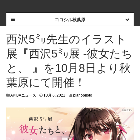
ココシル秋葉原
西沢5㍉先生のイラスト
展『西沢5㍉展 -彼女たち
と、 』を10月8日より秋
葉原にて開催！
9
AKIBAニュース
10月 6, 2021
planopiloto
月
2
9
,
2
0
2
1