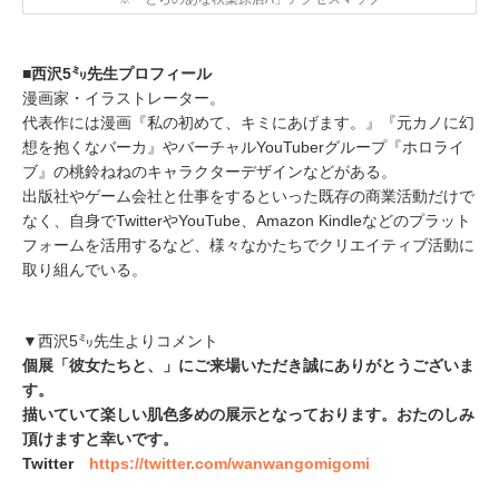
■西沢5㍉先生プロフィール
漫画家・イラストレーター。
代表作には漫画『私の初めて、キミにあげます。』『元カノに幻
想を抱くなバーカ』やバーチャルYouTuberグループ『ホロライ
ブ』の桃鈴ねねのキャラクターデザインなどがある。
出版社やゲーム会社と仕事をするといった既存の商業活動だけで
なく、自身でTwitterやYouTube、Amazon Kindleなどのプラット
フォームを活用するなど、様々なかたちでクリエイティブ活動に
取り組んでいる。
▼西沢5㍉先生よりコメント
個展「彼女たちと、」にご来場いただき誠にありがとうございま
す。
描いていて楽しい肌色多めの展示となっております。おたのしみ
頂けますと幸いです。
Twitter
https://twitter.com/wanwangomigomi