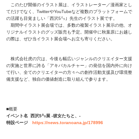
このたび開催のイラスト展は、イラストレーター／漫画家とし
てだけでなく、TwitterやYouTubeなど複数のプラットフォームで
の活躍も目覚ましい「西沢5㍉」先生のイラスト展です。
期間中イラスト展会場では、多数の複製イラスト展示の他、オ
リジナルイラストのグッズ販売も予定。開催中に秋葉原にお越し
の際は、ぜひ当イラスト展会場へお立ち寄りください。
株式会社虎の穴は、今後も幅広いジャンルのクリエイター支援
の実施と世界に誇る「アキバカルチャー」の発信を国内外に向け
て行い、全てのクリエイターの方々への創作活動支援及び環境整
備支援など、独自の価値創造に取り組んで参ります。
■概要
イベント名 西沢5㍉展 -彼女たちと、-
特設ページ
https://news.toranoana.jp/178996