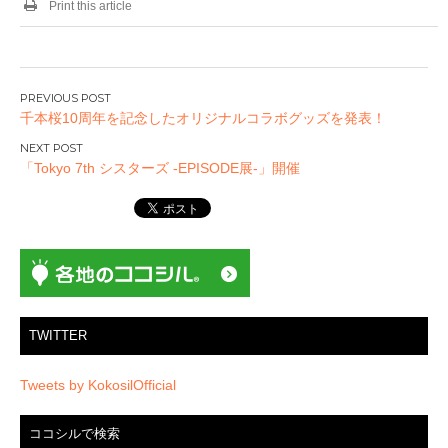
Print this article
投
千本桜10周年を記念したオリジナルコラボグッズを発表！
稿
ナ
「Tokyo 7th シスターズ -EPISODE展-」開催
ビ
ゲ
ー
シ
ョ
ン
TWITTER
Tweets by KokosilOfficial
ココシルで検索