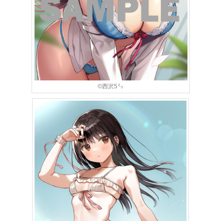
©西沢5㍉