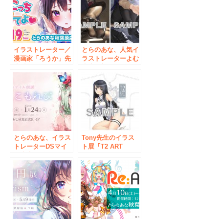
イラストレーター／
とらのあな、人気イ
漫画家「ろうか」先
ラストレーターよむ
生“初”のイラスト展
先生の新作イラスト
を、9月3日より秋葉
展『よむ展５』を、
原のとらのあなで開
12月6日より秋葉原
催！
で開催！
とらのあな、イラス
Tony先生のイラス
トレーターDSマイ
ト展『T2 ART
ル先生の2年ぶりの
GALLERY 2019-
イラスト展『明日、
2020 Winter』を
こもれび』を、秋葉
2019年12月27日よ
原のとらのあなで
り秋葉原のとらのあ
2021年1月に開催！
なで開催！