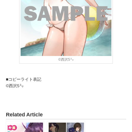
©西沢5㍉
■コピーライト表記
©西沢5㍉
Related Article