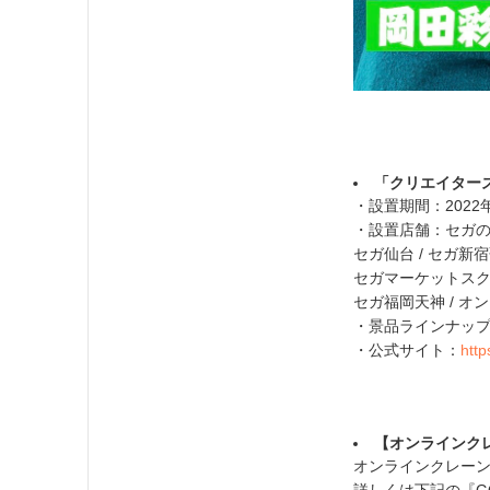
「クリエイターズ
・設置期間：2022
・設置店舗：セガの
セガ仙台 / セガ新
セガマーケットスクエ
セガ福岡天神 / オ
・景品ラインナッ
・公式サイト：
http
【オンラインクレ
オンラインクレーン