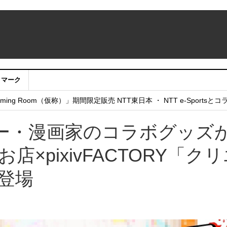
クマーク
：アカウントサービス移行のお知らせ
ing Room（仮称）」期間限定販売 NTT東日本 ・ NTT e-Sports
せていただきたい！」
ー・漫画家のコラボグッズ
店×pixivFACTORY「ク
登場