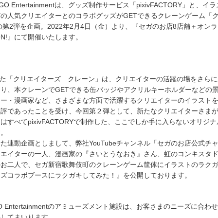
GO Entertainmentは、グッズ制作サービス「pixivFACTORY」と、イ
の人気クリエイターとのコラボグッズがGETできるクレーンゲーム「
の第2弾を企画。2022年2月4日（金）より、『セガのお店8店舗＋オン
ON!』にて開催いたします。
施した「クリエイターズ クレーン」は、クリエイターの活躍の場をさら
り、本クレーンでGETできる缶バッジやアクリルキーホルダーなどの
ター・漫画家など、さまざまな方面で活躍するクリエイターのイラスト
評であったことを受け、今回第２弾として、新たなクリエイターさまが
はすべてpixivFACTORYで制作した、ここでしか手に入らないオリジ
す。
た連動企画としまして、弊社YouTubeチャンネル「セガのお店公式チ
リエイターの一人、漫画家の『さいとうなおき』さん、虹のコンキスタ
のお二人で、セガ新宿歌舞伎町のクレーンゲーム筐体にイラストのラク
ーズコラボブースにラクガキしてみた！』を公開しております。
GO Entertainmentのアミューズメント施設は、お客さまのニーズに合わ
供してまいります。