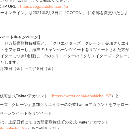
TON!』 公式HPよりご確認ください。
HP URL：
https://segacatcher.com/ja
ーオンライン』は2021年2月3日に『GOTON!』 に名称を変更いたし
ツイートキャンペーン】
中、セガ新宿歌舞伎町店と、「クリエイターズ クレーン」参加クリエ
アカウントをフォローし、該当のキャンペーンツイートをリツイートされた方
エイターにつき1名様に、そのクリエイターの「クリエイターズ クレー
いたします。
1月28日（金）～2月18日（金）
町公式Twitterアカウント（
https://twitter.com/kabukicho_SE
）と
ーズ クレーン」参加クリエイターの公式Twitterアカウントをフォロー
ペーンツイートをリツイート
は、上記日程にてセガ新宿歌舞伎町の公式Twitterアカウント
om/kabukicho_SE
）をご確認下さい。