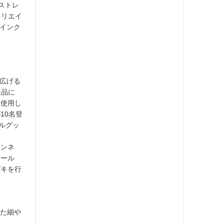
ラストレ
クリエイ
ラインク
に広げる
景品に
を使用し
10名登
ナルグッ
ャンネ
ドール
ガキを行
せた細や