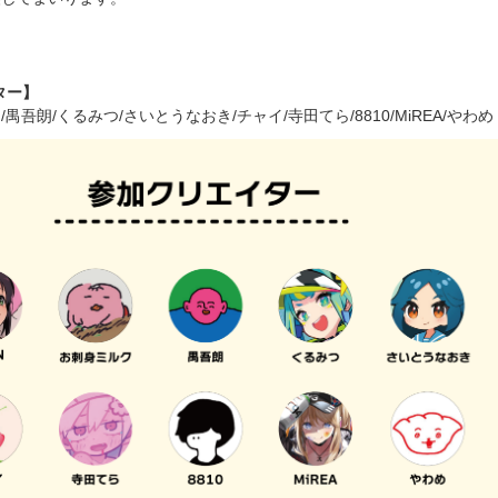
ター】
/禺吾朗/くるみつ/さいとうなおき/チャイ/寺田てら/8810/MiREA/やわめ