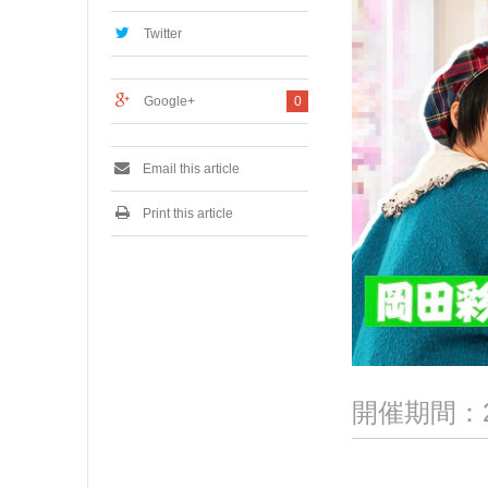
,
2
Twitter
0
2
2
Google+
0
Email this article
Print this article
開催期間：2