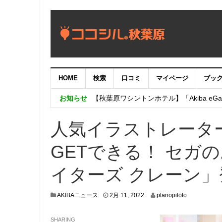
HOME
検索
口コミ
マイページ
ブッ
【重要：9月5日（火）22時】ココシル
お知らせ
【秋葉原ワシントンホテル】「Akiba eGam
「いま、困っている店舗の皆様を応援さ
人気イラストレータ
GETできる！ セガのお
イターズ クレーン」
2
AKIBAニュース
2月 11, 2022
planopiloto
月
1
SHARING
0