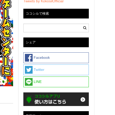
Tweets by KokosilOfficial
ココシルで検索
シェア
Facebook
Twitter
LINE