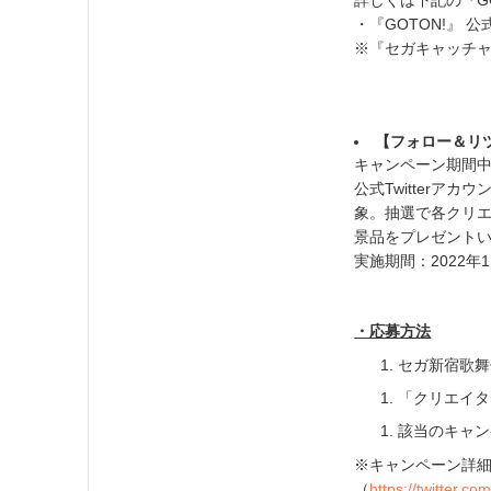
詳しくは下記の『GO
・『GOTON!』 公式
※『セガキャッチャ
【フォロー＆リ
キャンペーン期間
公式Twitter
象。抽選で各クリ
景品をプレゼント
実施期間：2022年
・応募方法
セガ新宿歌舞伎
「クリエイタ
該当のキャン
※キャンペーン詳細
（
https://twitter.c