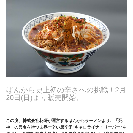
,
2
0
2
2
ばんから史上初の辛さへの挑戦！2月
20日(日)より販売開始。
この度、株式会社花研が運営するばんからラーメンより、「死
神」の異名を持つ世界一辛い唐辛子“キャロライナ・リーパー”を