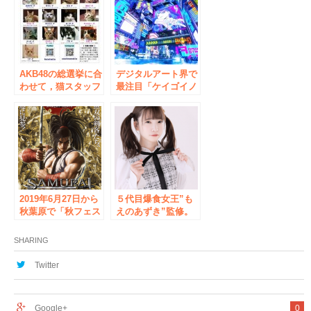
ジャスに！
イイ ライブレスト
ラン”へと進化し、
コラボイベント企画
を拡充していきま
す！
AKB48の総選挙に合
デジタルアート界で
わせて，猫スタッフ
最注目「ケイゴイノ
人気投票！【 猫カ
ウエ」原点回帰の新
フェ cat cafe nyann
作は「Virtual
y 秋葉原店 】
World Graph」世界
の街を彩るサイバー
パンク！企画第2弾
がリリース！「バー
チャル秋葉原」のコ
ンセプトアートも担
2019年6月27日から
当。
５代目爆食女王”も
秋葉原で「秋フェス
えのあずき”監修。
2019夏 x SAMURAI
衣のサクサク感&ボ
SPIRITS 」の開催
リューム満点
SHARING
決定！
『MOE-CHICKEN』
リリース
Twitter
Google+
0