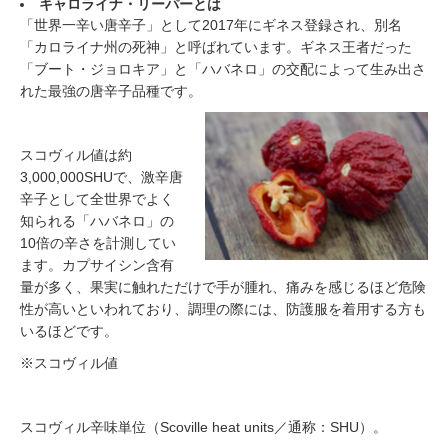
キャロライナ・リーパーとは
「世界一辛い唐辛子」として2017年にギネス登録され、別名
「カロライナ州の死神」と呼ばれています。ギネス王者だった
「ブート・ジョロキア」と「ハバネロ」の交配によって生み出さ
れた最強の唐辛子品種です。
スコヴィル値は約
3,000,000SHUで、激辛唐
辛子として全世界でよく
知られる「ハバネロ」の
10倍の辛さを計測してい
ます。カプサイシン含有
量が多く、果実に触れただけで手が腫れ、痛みを感じるほど危険
性が高いといわれており、調理の際には、防護服を着用する方も
いるほどです。
※スコヴィル値
スコヴィル辛味単位（Scoville heat units／通称：SHU）。