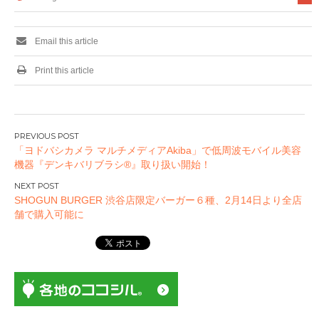
Email this article
Print this article
投
「ヨドバシカメラ マルチメディアAkiba」で低周波モバイル美容
稿
機器『デンキバリブラシ®』取り扱い開始！
ナ
ビ
SHOGUN BURGER 渋谷店限定バーガー６種、2月14日より全店
ゲ
舗で購入可能に
ー
シ
ョ
ン