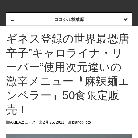
ココシル秋葉原
ギネス登録の世界最恐唐
辛子”キャロライナ・リ
ーパー”使用次元違いの
激辛メニュー『麻辣麺エ
ンペラー』50食限定販
売！
2
AKIBAニュース
2月 25, 2022
planopiloto
月
2
2