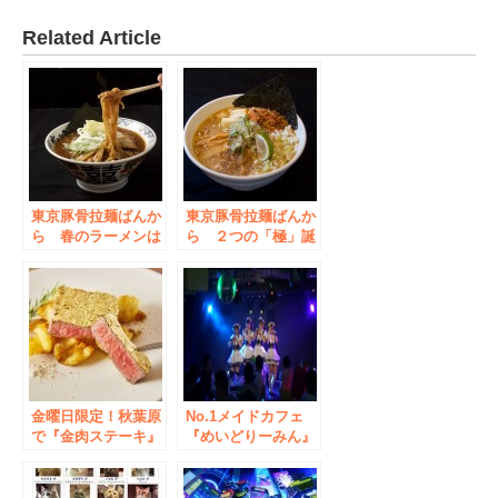
Related Article
東京豚骨拉麺ばんか
東京豚骨拉麺ばんか
ら 春のラーメンは
ら ２つの「極」誕
２つの”たっぷり”濃
生！！味噌ラーメン
厚とろみスープ×サ
革命の極み「芳醇葱
ッパリ針生姜の『生
油味噌ラーメン」究
姜とろみ』 3種
極のジャンク「ガリ
のチーズ×味噌 追い
マヨストロングまぜ
チーズも！『マーブ
そば」
ルチーズ味噌』
金曜日限定！秋葉原
No.1メイドカフェ
で『金肉ステーキ』
『めいどりーみん』
777円で提供 金箔
がライブエンターテ
で包み込まれた牛モ
インメントサービス
モ肉で“花金”をゴー
を強化！ ”萌えカワ