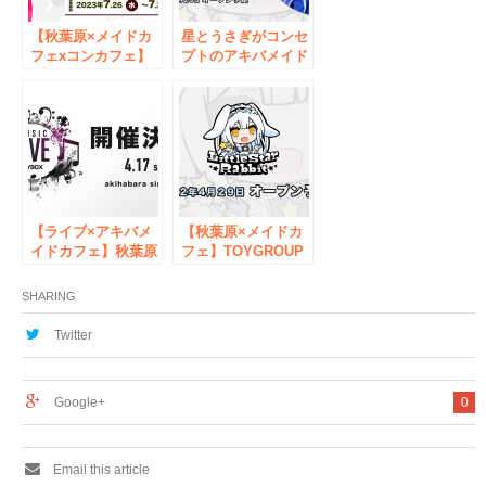
【秋葉原×メイドカ
星とうさぎがコンセ
フェxコンカフェ】
プトのアキバメイド
プリズムコレクショ
カフェ「リトルスタ
ン×リトルスターラ
ーラビット」が制服
ビットがグループの
デザインを公開【4
垣根を超えた制服交
月29日秋葉原に
換コラボイベントを
OPEN】
開催
【ライブ×アキバメ
【秋葉原×メイドカ
イドカフェ】秋葉原
フェ】TOYGROUP
でメイドカフェを運
から4年ぶりの新規
営中のトイグループ
OPEN★星とうさぎ
SHARING
主催する、イベント
をコンセプトにした
名：TOYBOX（トイ
新店舗メイド喫茶
Twitter
ボックス）が4月17
「リトルスターラビ
日開催決定！！出演
ット」
者続々発表！
Google+
0
Email this article