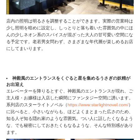
店内の照明は明るさを調整することができます。実際の営業時は
少し照明を暗めに設定し、しっとりと落ち着いた雰囲気の中にほ
んの少しネオン系のスパイスが混ざった大人の甘可愛い空間にな
る予定です。老若男女問わず、さまざまな年代層が楽しめるお店
にしてまいります。
神殿風のエントランスをくぐると星を集めるうさぎの妖精が
お出迎え
エレベーターを降りるとすぐ、神殿風のエントランスが現れ、ご
主人様・お嬢様は入店した瞬間にファンタジー空間に誘います。
系列店のスターライトノベル（
https://www.starlightnovel.com/
）
に比べると、小さいながらも、ほどよくまとまった広さのため、
知る人ぞ知る隠れ家のような雰囲気。つい人に話したくなるよう
な、でも秘密にしておきたくもなるような、そんな特別感があり
ます。