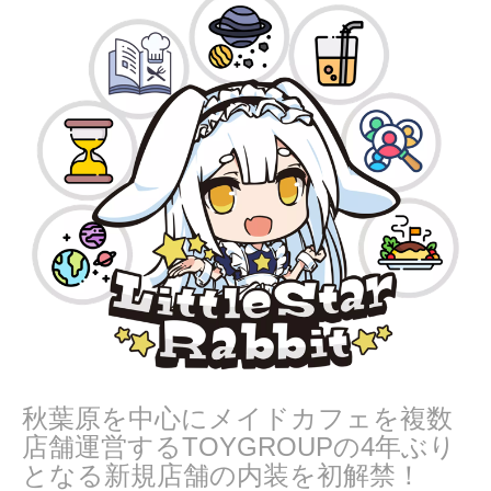
,
2
0
2
2
秋葉原を中心にメイドカフェを複数
店舗運営するTOYGROUPの4年ぶり
となる新規店舗の内装を初解禁！