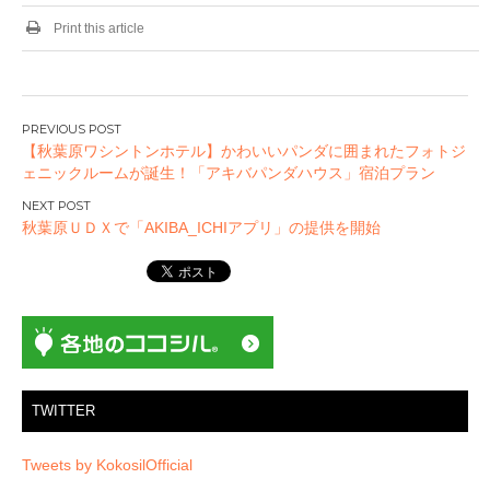
Print this article
投
【秋葉原ワシントンホテル】かわいいパンダに囲まれたフォトジ
稿
ェニックルームが誕生！「アキバパンダハウス」宿泊プラン
ナ
ビ
秋葉原ＵＤＸで「AKIBA_ICHIアプリ」の提供を開始
ゲ
ー
シ
ョ
ン
TWITTER
Tweets by KokosilOfficial