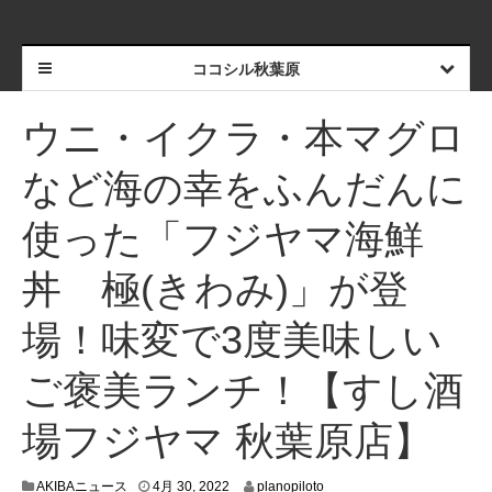
ココシル秋葉原
ウニ・イクラ・本マグロ
など海の幸をふんだんに
使った「フジヤマ海鮮
丼 極(きわみ)」が登
場！味変で3度美味しい
ご褒美ランチ！【すし酒
場フジヤマ 秋葉原店】
4
AKIBAニュース
4月 30, 2022
planopiloto