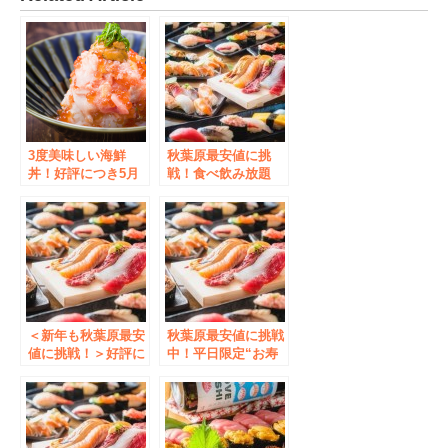
3度美味しい海鮮
秋葉原最安値に挑
丼！好評につき5月
戦！食べ飲み放題
末まで特別価格の
4,000円（税込）！
1,480円！ウニ・イ
話題の「寿司50種食
クラ・本マグロなど
べ放題」に飲み放題
海の幸をふんだんに
がついたお得なプラ
使った「フジヤマ海
ン！4月15日迄
鮮丼 極(きわみ)」
【すし酒場フジヤマ
秋葉原店】
＜新年も秋葉原最安
秋葉原最安値に挑戦
値に挑戦！＞好評に
中！平日限定“お寿
つき“平日限定お寿
司食べ放題2,999円
司食べ放題2,999円
（税込）コース”の
（税込）コース”が1
提供開始！話題の
月も延長！話題の
「大ネタ寿司」に加
「大ネタ寿司」に加
えて「中トロ」・