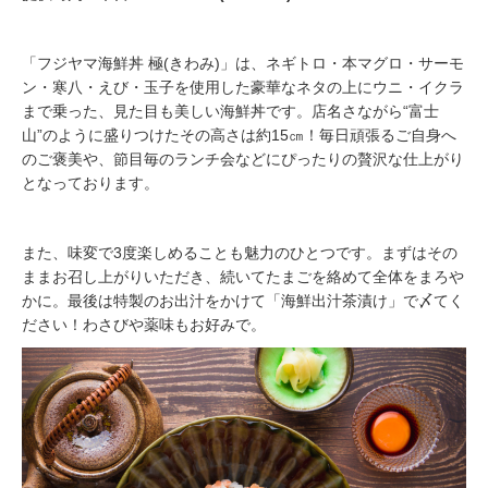
「フジヤマ海鮮丼 極(きわみ)」は、ネギトロ・本マグロ・サーモ
ン・寒八・えび・玉子を使用した豪華なネタの上にウニ・イクラ
まで乗った、見た目も美しい海鮮丼です。店名さながら“富士
山”のように盛りつけたその高さは約15㎝！毎日頑張るご自身へ
のご褒美や、節目毎のランチ会などにぴったりの贅沢な仕上がり
となっております。
また、味変で3度楽しめることも魅力のひとつです。まずはその
ままお召し上がりいただき、続いてたまごを絡めて全体をまろや
かに。最後は特製のお出汁をかけて「海鮮出汁茶漬け」で〆てく
ださい！わさびや薬味もお好みで。