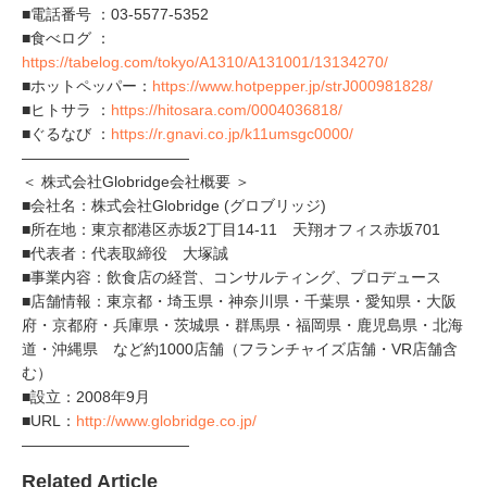
■電話番号 ：03-5577-5352
■食べログ ：
https://tabelog.com/tokyo/A1310/A131001/13134270/
■ホットペッパー：
https://www.hotpepper.jp/strJ000981828/
■ヒトサラ ：
https://hitosara.com/0004036818/
■ぐるなび ：
https://r.gnavi.co.jp/k11umsgc0000/
———————————
＜ 株式会社Globridge会社概要 ＞
■会社名：株式会社Globridge (グロブリッジ)
■所在地：東京都港区赤坂2丁目14-11 天翔オフィス赤坂701
■代表者：代表取締役 大塚誠
■事業内容：飲食店の経営、コンサルティング、プロデュース
■店舗情報：東京都・埼玉県・神奈川県・千葉県・愛知県・大阪
府・京都府・兵庫県・茨城県・群馬県・福岡県・鹿児島県・北海
道・沖縄県 など約1000店舗（フランチャイズ店舗・VR店舗含
む）
■設立：2008年9月
■URL：
http://www.globridge.co.jp/
———————————
Related Article