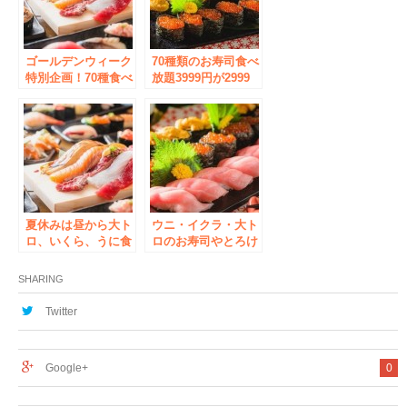
えて「中トロ・ウ
「ウニ」・「いく
ニ・いくら」の高級
ら」の高級ネタまで
ネタまで食べ放題！
食べ放題に！
ゴールデンウィーク
70種類のお寿司食べ
特別企画！70種食べ
放題3999円が2999
放題3999円が2999
円！好評につき5月
円！ウニ・イクラ・
31日迄期間延長！ウ
本マグロも楽しめ
ニ・イクラ・大トロ
る！【すし酒場フジ
も楽しめる！【すし
ヤマ 秋葉原店】
酒場フジヤマ 秋葉
4/29～5/8迄
原店】
夏休みは昼から大ト
ウニ・イクラ・大ト
ロ、いくら、うに食
ロのお寿司やとろけ
べ放題！期間限定で
るユッケ、マグロの
コースの利用時間を
頬肉ステーキまで楽
SHARING
延長！【すし酒場フ
しめる！「寿司食べ
ジヤマ 秋葉原店】
放題」もついた贅沢
Twitter
なコースが2999円！
【すし酒場フジヤ
マ 秋葉原店】
Google+
0