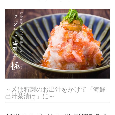
月
2
7
,
2
0
2
2
～〆は特製のお出汁をかけて「海鮮
出汁茶漬け」に～