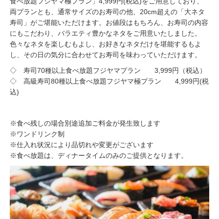
食べ放題フジヤマ極プラン」4,999円(税込)をご用意しており、
両プランとも、通常サイズのお寿司の他、20cm超えの「大ネタ
寿司」がご堪能いただけます。お値段はもちろん、お寿司の内容
にもこだわり、バラエティ豊かなネタをご用意いたしました。
色々なネタを楽しむもよし、お好きなネタだけを堪能するもよ
し、その日の気分に合わせてお寿司を味わっていただけます。
◇ 寿司70種以上食べ放題フジヤマプラン 3,999円（税込）
◇ 高級寿司80種以上食べ放題フジヤマ極プラン 4,999円(税
込)
※食べ残しの場合別途追加ご料金が発生致します
※ワンドリンク制
※仕入れ状況により品切れや変更がございます
​※食べ放題は、ディナータイムのみのご提供となります。