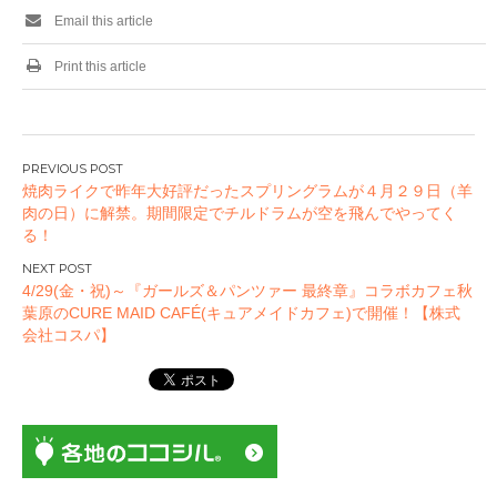
Email this article
Print this article
投
焼肉ライクで昨年大好評だったスプリングラムが４月２９日（羊
稿
肉の日）に解禁。期間限定でチルドラムが空を飛んでやってく
ナ
る！
ビ
ゲ
4/29(金・祝)～『ガールズ＆パンツァー 最終章』コラボカフェ秋
ー
葉原のCURE MAID CAFÉ(キュアメイドカフェ)で開催！【株式
会社コスパ】
シ
ョ
ン