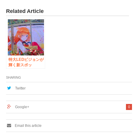
Related Article
特大LEDビジョンが
輝く新スポッ
ト！“秋葉原カルチ
ャー”を世界へ発信
SHARING
する「THE
AKIHABARA
Twitter
CONTAiNER」が誕
生！
Google+
0
Email this article