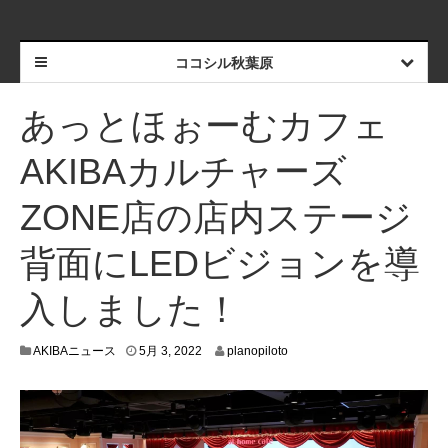
ココシル秋葉原
あっとほぉーむカフェ
AKIBAカルチャーズ
ZONE店の店内ステージ
背面にLEDビジョンを導
入しました！
4
AKIBAニュース
5月 3, 2022
planopiloto
月
2
7
,
2