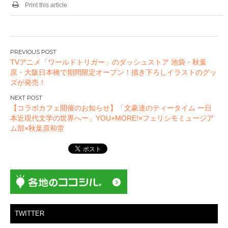
Print this article
投
TVアニメ「ワールドトリガー」のダッシュストア 池袋・秋葉
稿
原・大阪日本橋で期間限定オープン！描き下ろしイラストのグッ
ナ
ズが発売！
ビ
ゲ
【コラボカフェ開催のお知らせ】「文豪達のティータイム ー日
ー
本近現代文学の世界へー」YOU+MORE!×フェリシモミュージア
ム部×秋葉原和堂
シ
ョ
ン
TWITTER