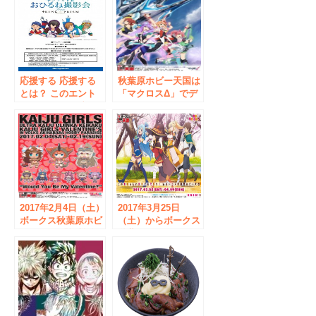
応援する 応援する
秋葉原ホビー天国は
とは？ このエント
「マクロスΔ」でデ
リーをはてなブック
カルチャー！！ 11
マークに追加 劇場
月26日～12月11日イ
版アニメ『KING OF
ベント開催
PRISM by
PrettyRhythm』と
コラボしたVRゴー
グルを発売 記念イ
ベント『キンプリ
VRおひるね撮影
2017年2月4日（土）
2017年3月25日
会』を実施
ボークス秋葉原ホビ
（土）からボークス
ー天国で 「怪獣娘
秋葉原ホビー天国で
～ウルトラ怪獣擬人
「この素晴らしい世
化計画～」イベント
界に祝福を！２」イ
「かいじゅうがーる
ベント 「この素晴
ずバレンタインinボ
らしい世界でお花見
ークス秋葉原ホビー
を！inボークス秋葉
天国」 が開催され
原ホビー天国」 が