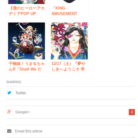
ます！
開催されます！
【僕のヒーローアカ
「KING
デミアPOP UP
AMUSEMENT
SHOP in ボークス
CREATIVE 」と
秋葉原ホビー天国】
「パセラリゾーツ・
が開催！2018年9月
カラオケパセラ」と
15日（土）から9月
の最新コラボカフェ
30日（日）まで。
「K×Pカフェ」がグ
ランドオープン！！
干物妹！うまるちゃ
12/17（土）『夢や
んR「Shall We だ
しきへようこそ 帝
ら〜ん Shop」、
都編 ２』 発売記念
12/16より ボークス
さちみりほ先生サイ
SHARING
秋葉原ホビー天国に
ン会 開催！
て開催！
Twitter
Google+
0
Email this article