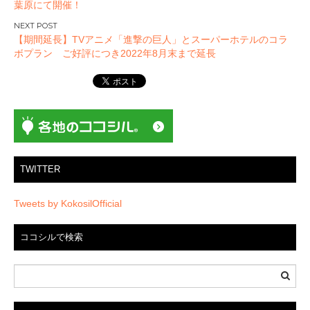
葉原にて開催！
ナ
ビ
【期間延長】TVアニメ「進撃の巨人」とスーパーホテルのコラ
ゲ
ボプラン ご好評につき2022年8月末まで延長
ー
シ
ョ
ン
TWITTER
Tweets by KokosilOfficial
ココシルで検索