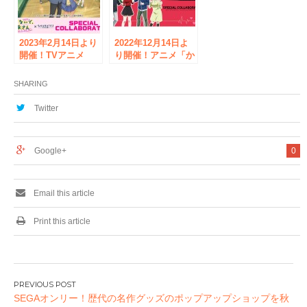
2023年2月14日より
2022年12月14日よ
開催！TVアニメ
り開催！アニメ「か
『イジらないで、長
ぐや様は告らせた
瀞さん 2nd
い-ファーストキッ
SHARING
Attack』×カラオケ
スは終わらない-」×
の鉄人コラボレーシ
カラオケの鉄人コラ
Twitter
ョンキャンペーン開
ボレーションキャン
催のお知らせ
ペーン開催のお知ら
せ
Google+
0
Email this article
Print this article
投
SEGAオンリー！歴代の名作グッズのポップアップショップを秋
稿