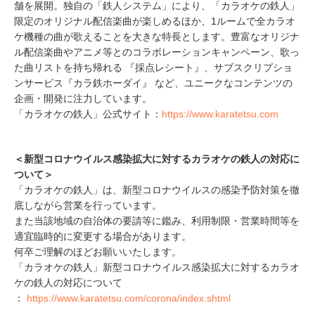
舗を展開。独自の「鉄人システム」により、「カラオケの鉄人」
限定のオリジナル配信楽曲が楽しめるほか、1ルームで全カラオ
ケ機種の曲が歌えることを大きな特長とします。豊富なオリジナ
ル配信楽曲やアニメ等とのコラボレーションキャンペーン、歌っ
た曲リストを持ち帰れる 『採点レシート』、サブスクリプショ
ンサービス『カラ鉄ホーダイ』 など、ユニークなコンテンツの
企画・開発に注力しています。
「カラオケの鉄人」公式サイト：
https://www.karatetsu.com
＜新型コロナウイルス感染拡大に対するカラオケの鉄人の対応に
ついて＞
「カラオケの鉄人」は、新型コロナウイルスの感染予防対策を徹
底しながら営業を行っています。
また当該地域の自治体の要請等に鑑み、利用制限・営業時間等を
適宜臨時的に変更する場合があります。
何卒ご理解のほどお願いいたします。
「カラオケの鉄人」新型コロナウイルス感染拡大に対するカラオ
ケの鉄人の対応について
：
https://www.karatetsu.com/corona/index.shtml