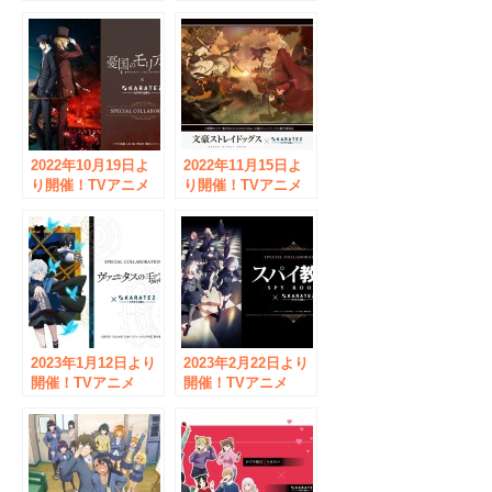
『進撃の巨人』The
『後宮の烏』×カラ
Final Season Part2
オケの鉄人コラボレ
×「カラオケの鉄
ーションキャンペー
人」コラボレーショ
ン開催のお知らせ
ンキャンペーンのお
知らせ
2022年10月19日よ
2022年11月15日よ
り開催！TVアニメ
り開催！TVアニメ
『憂国のモリアーテ
『文豪ストレイドッ
ィ』×カラオケの鉄
グス』×カラオケの
人コラボレーション
鉄人コラボレーショ
キャンペーン開催の
ンキャンペーン開催
お知らせ
のお知らせ
2023年1月12日より
2023年2月22日より
開催！TVアニメ
開催！TVアニメ
「ヴァニタスの手
「スパイ教室」×カ
記」×カラオケの鉄
ラオケの鉄人コラボ
人コラボレーション
レーションキャンペ
キャンペーン開催の
ーン開催のお知らせ
お知らせ