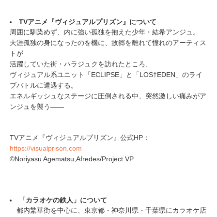
TVアニメ『ヴィジュアルプリズン』について
周囲に馴染めず、内に強い孤独を抱えた少年・結希アンジュ。
天涯孤独の身になったのを機に、故郷を離れて憧れのアーティス
トが
活躍していた街・ハラジュクを訪れたところ、
ヴィジュアル系ユニット「ECLIPSE」と「LOS†EDEN」のライ
ブバトルに遭遇する。
エネルギッシュなステージに圧倒される中、突然激しい痛みがア
ンジュを襲う――
TVアニメ『ヴィジュアルプリズン』公式HP：
https://visualprison.com
©Noriyasu Agematsu,Afredes/Project VP
「カラオケの鉄人」について
都内繁華街を中心に、東京都・神奈川県・千葉県にカラオケ店