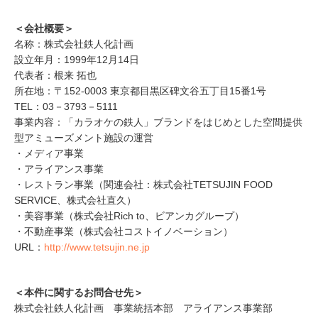
＜会社概要＞
名称：株式会社鉄人化計画
設立年月：1999年12月14日
代表者：根来 拓也
所在地：〒152-0003 東京都目黒区碑文谷五丁目15番1号
TEL：03－3793－5111
事業内容：「カラオケの鉄人」ブランドをはじめとした空間提供
型アミューズメント施設の運営
・メディア事業
・アライアンス事業
・レストラン事業（関連会社：株式会社TETSUJIN FOOD
SERVICE、株式会社直久）
・美容事業（株式会社Rich to、ビアンカグループ）
・不動産事業（株式会社コストイノベーション）
URL：
http://www.tetsujin.ne.jp
＜本件に関するお問合せ先＞
株式会社鉄人化計画 事業統括本部 アライアンス事業部