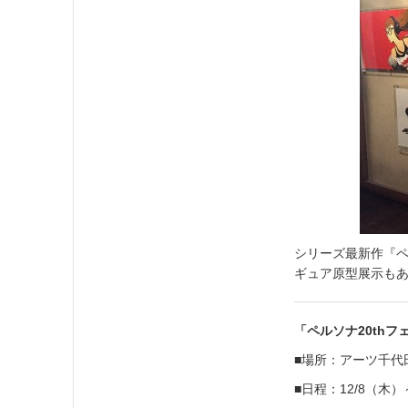
シリーズ最新作『
ギュア原型展示も
「ペルソナ20thフ
■場所：アーツ千代田
■日程：12/8（木）