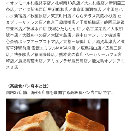
イオンモール札幌発寒店／札幌南13条店／大丸札幌店／新潟燕三
条店／アピタ新潟西店 甲府昭和店／東京田園調布店 ／小田急ハ
ルク新宿店／秋葉原店／東京町田店／ららテラス武蔵小杉店 た
まプラーザテラス店／東京千歳船橋店／千葉船橋店／静岡三島銀
杏並木店／茨城水戸店 茨城ひたちなか店 ／名古屋栄店／大阪初
號本店／大阪あべの店／大阪堂島店／豊中ロマンチック街道店
心斎橋ポップアップストア店／京都三条鴨川店／滋賀草津店／滋
賀草津駅前店 愛媛エミフルMASAKI店 ／広島福山店／広島三原
店／博多駅店／福岡藤崎店／熊本光の森店 ベーカリーカフェ宮
崎店／鹿児島荒田店／アミュプラザ鹿児島店／鹿児島オプシアミ
スミ店
〈高級食パン嵜本とは〉
国内37店舗、海外8店舗を展開する高級食パン専門店です。