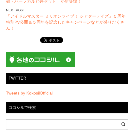
麺・ハーフカルビ丼セット」が新登場！
ナ
ビ
『アイドルマスター ミリオンライブ！ シアターデイズ』５周年
ゲ
特別PV公開＆５周年を記念したキャンペーンなどが盛りだくさ
ー
ん！
シ
ョ
ン
TWITTER
Tweets by KokosilOfficial
ココシルで検索