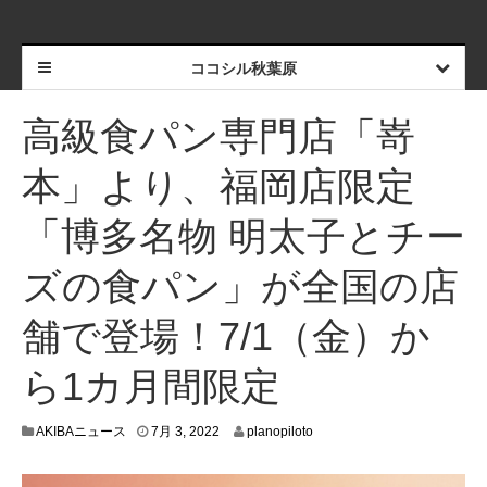
ココシル秋葉原
高級食パン専門店「嵜
本」より、福岡店限定
「博多名物 明太⼦とチー
ズの⾷パン」が全国の店
舗で登場！7/1（金）か
ら1カ月間限定
6
AKIBAニュース
7月 3, 2022
planopiloto
月
2
9