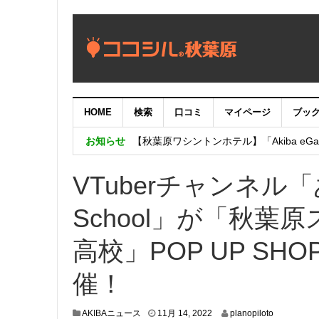
HOME
検索
口コミ
マイページ
ブッ
【重要：9月5日（火）22時】ココシル
お知らせ
【秋葉原ワシントンホテル】「Akiba eGam
「いま、困っている店舗の皆様を応援さ
VTuberチャンネル「あ
School」が「秋
高校」POP UP SH
催！
1
AKIBAニュース
11月 14, 2022
planopiloto