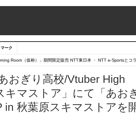
クマーク
：アカウントサービス移行のお知らせ
ing Room（仮称）」期間限定販売 NTT東日本 ・ NTT e-Sports
せていただきたい！」
おぎり高校/Vtuber High
葉原スキマストア」にて「あお
OP in 秋葉原スキマストアを