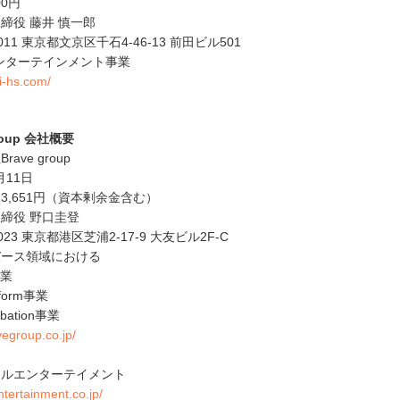
00円
締役 藤井 慎一郎
11 東京都文京区千石4-46-13 前田ビル501
ンターテインメント事業
ri-hs.com/
roup 会社概要
ve group
月11日
013,651円（資本剰余金含む）
締役 野口圭登
23 東京都港区芝浦2-17-9 大友ビル2F-C
バース領域における
業
rm事業
ion事業
vegroup.co.jp/
ャルエンターテイメント
entertainment.co.jp/