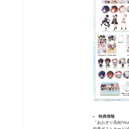
特典情報
「あおぎり高校/Vtu
特典ポストカード(