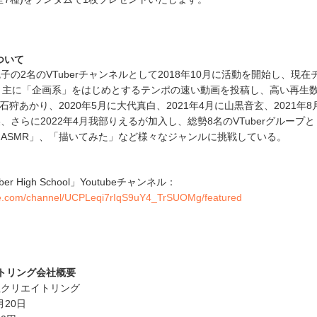
ついて
の2名のVTuberチャンネルとして2018年10月に活動を開始し、現在
。主に「企画系」をはじめとするテンポの速い動画を投稿し、高い再生
に石狩あかり、2020年5月に大代真白、2021年4月に山黒音玄、2021年
、さらに2022年4月我部りえるが加入し、総勢8名のVTuberグループ
ASMR」、「描いてみた」など様々なジャンルに挑戦している。
r High School」Youtubeチャンネル：
be.com/channel/UCPLeqi7rIqS9uY4_TrSUOMg/featured
トリング会社概要
社クリエイトリング
月20日