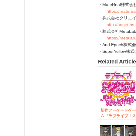
・MateReal株式会
https://matereal
・株式会社クリエ
http://aogiri-hs
・株式会社MetaLa
https://metalab.
・And Epoch株式
・SuperYellow株
Related Articl
新作アーケードゲ
ム『ラブライブ！
クールアイドルフ
スティバル ～after
school ACTIVITY