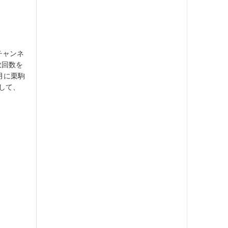
チャンネ
数回数を
8月に栗駒
として、