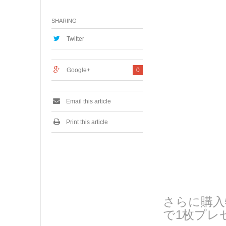
1
月
SHARING
1
0
,
Twitter
2
0
2
Google+
0
2
Email this article
Print this article
さらに購入
で1枚プレ