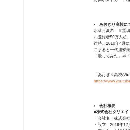
あおぎり高校に
水菜月夏希、音霊魂子
ル登録者50万人超
維持。2019年4月
こまると千代浦蝶美
「歌ってみた」や「
「あおぎり高校/Vtube
https://www.youtu
会社概要
■株式会社クリエイ
・会社名：株式会
・設立：2019年12