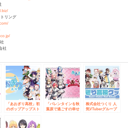
社
.biz/
イトリング
.com/
b
co.jp/
会社
式会社
e
ー
「あおぎり高校」初
「バレンタインを秋
株式会社つくり 人
ス
のポップアップスト
葉原で過ごすの幸せ
気VTuberグループ
ェ
アをAKIHABARAゲ
じゃない？」
「あおぎり高校」生
ーマーズ本店にて
VTuberグループ
徒の各種グッズを発
2021年5月9日(日)ま
『あおぎり高校』が
売！アキバホビー通