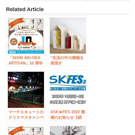
Related Article
「2k540 AKI-OKA
“生活の中の桐箱を
ARTISAN」10 周年
表現す
企划 FINAL 官方
る“『hacotas（ハコ
Instagram 礼物活动
タス）』JR秋葉原駅
举行！
～御徒町駅間高架下
ものづくりの商業施
設『2k540』に6月4
日㈯オープン
マーチエキュートの
ASK★FES 2022 開
クリスマスキャンペ
催のお知らせ【続
ーン「mAAch
報】
Christmas forest」
を開催