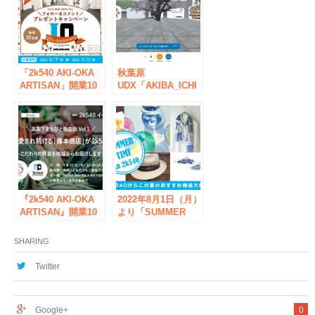
「2k540 AKI-OKA
秋葉原
ARTISAN」開業10
UDX「AKIBA_ICHI
周年企画FINAL公式
」地域連携企画「描
instagramプレゼン
こう、ミライ。サク
トキャンペーン開
ラサケ、2022」
催！
『2k540 AKI-OKA
2022年8月1日（月）
ARTISAN』開業10
より「SUMMER
周年企画 第3弾
TIME in 2k540」
高架下まちびと商店
2k540からこの夏の
SHARING
街 ７月22日（木
おすすめアイテム大
祝）開催！
特集！
Twitter
Google+
0