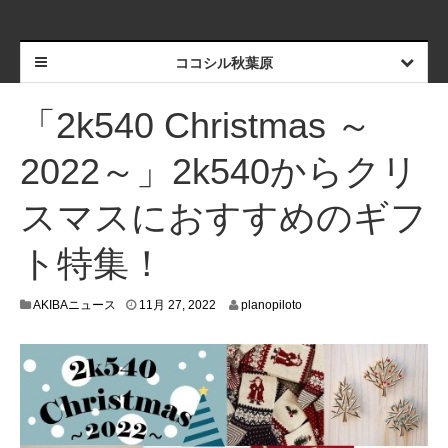
ココシル秋葉原
「2k540 Christmas ～
2022～」2k540からクリ
スマスにおすすめのギフ
ト特集！
1
AKIBAニュース
11月 27, 2022
planopiloto
1
月
2
6
,
2
0
2