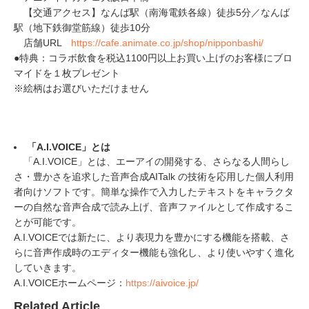
【交通アクセス】なんば駅（南海電鉄各線）徒歩5分／なんば
駅（地下鉄御堂筋線）徒歩10分
店舗URL
https://cafe.animate.co.jp/shop/nipponbashi/
●特典：コラボ飲食を税込1100円以上お買い上げのお客様にブロ
マイドを１枚プレゼント
※絵柄はお選びいただけません
「A.I.VOICE」とは
「A.I.VOICE」とは、エーアイの開発する、さらなる人間らし
さ・豊かさを追求した音声合成AITalk の技術を応用した個人利用
者向けソフトです。簡単な操作で入力したテキストをキャラクタ
ーの自然な音声合成で読み上げ、音声ファイルとして作成するこ
とが可能です。
A.I.VOICEでは新たに、より表現力を豊かにする機能を搭載、さ
らに音声作成時のエディター機能も強化し、より使いやすく進化
していきます。
A.I.VOICEホームページ：
https://aivoice.jp/
Related Article