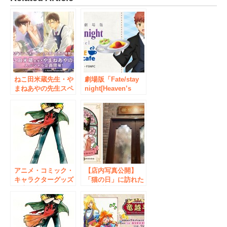
ねこ田米蔵先生・や
劇場版「Fate/stay
まねあやの先生スペ
night[Heaven’s
シャル企画が3月28
Feel]」×アニメイト
日から開催！梅田店
カフェ 開催決定！
グランドオープン＆
大阪・関西万博開催
を記念して、トーク
ショーやグラッテと
のコラボなどを実
施！
アニメ・コミック・
【店内写真公開】
キャラクターグッズ
「猫の日」に訪れた
の専門店「アニメイ
い“喫茶とカフェ＆
ト横浜」と「アニメ
漫画喫茶「秋葉原和
イト秋葉原」がこの
堂」”とフェリシモ
春リニューアルオー
「猫部™」のコラボ
プン！ 限定商品な
カフェ「猫部パーラ