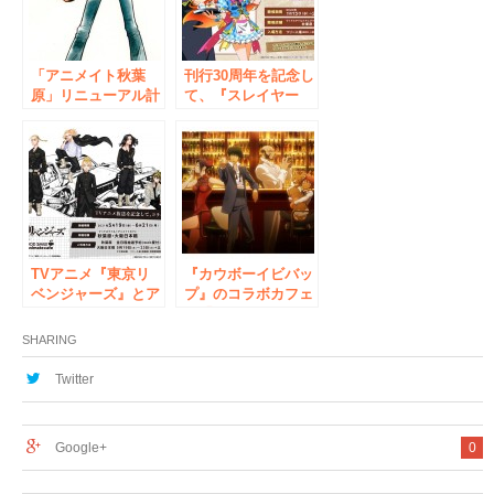
どオープン記念キャ
ー™」がオープン
ンペーンも実施予定
（3月20日までの期
間限定）
「アニメイト秋葉
刊行30周年を記念し
原」リニューアル計
て、『スレイヤー
画始動！！ 1号館
ズ』とアニメイトカ
と2号館の二つの建
フェのコラボレーシ
物になり、「オンリ
ョン決定！2020年1
ーショップ」や「グ
月15日から、秋葉
ラッテ」などが新し
原・大阪日本橋で開
くオープンいたしま
催。神坂先生からの
す。
コメントも！
TVアニメ『東京リ
『カウボーイビバッ
ベンジャーズ』とア
プ』のコラボカフェ
ニメイトカフェのコ
が「アニメイトカフ
ラボレーションカフ
ェ」にて開催決定！
SHARING
ェ決定！グッドスマ
あの名作の感動がコ
イル×アニメイトカ
ラボレーションカフ
Twitter
フェ秋葉原・大阪日
ェで蘇る！ 5月15日
本橋で開催
よりグッドスマイル
×アニメイトカフェ
Google+
0
秋葉原・大阪日本橋
で開催