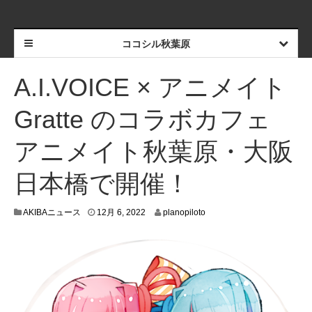
ココシル秋葉原
A.I.VOICE × アニメイト
Gratte のコラボカフェ
アニメイト秋葉原・大阪
日本橋で開催！
1
AKIBAニュース
12月 6, 2022
planopiloto
1
月
2
6
,
2
0
2