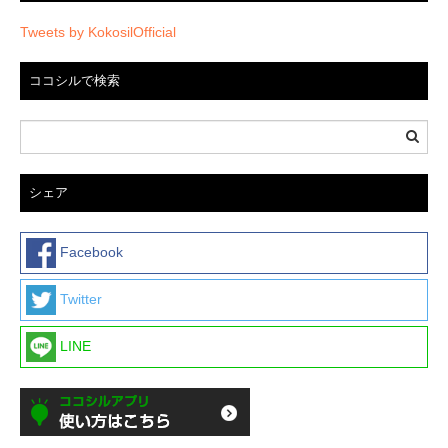
Tweets by KokosilOfficial
ココシルで検索
シェア
Facebook
Twitter
LINE