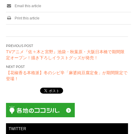
Email this article
Print this article
投
TVアニメ『佐々木と宮野』池袋・秋葉原・大阪日本橋で期間限
稿
定オープン！描き下ろしイラストグッズが発売！
ナ
ビ
【花椒香る本格派】冬のシビ辛「麻婆純豆腐定食」が期間限定で
ゲ
登場！
ー
シ
ョ
ン
TWITTER