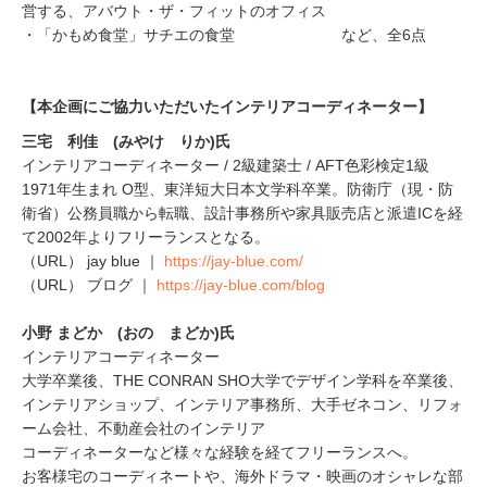
営する、アバウト・ザ・フィットのオフィス
・「かもめ食堂」サチエの食堂 など、全6点
【本企画にご協力いただいたインテリアコーディネーター】
三宅 利佳 (みやけ りか)氏
インテリアコーディネーター / 2級建築士 / AFT色彩検定1級
1971年生まれ O型、東洋短大日本文学科卒業。防衛庁（現・防
衛省）公務員職から転職、設計事務所や家具販売店と派遣ICを経
て2002年よりフリーランスとなる。
（URL） jay blue ｜
https://jay-blue.com/
（URL） ブログ ｜
https://jay-blue.com/blog
小野 まどか (おの まどか)氏
インテリアコーディネーター
大学卒業後、THE CONRAN SHO大学でデザイン学科を卒業後、
インテリアショップ、インテリア事務所、大手ゼネコン、リフォ
ーム会社、不動産会社のインテリア
コーディネーターなど様々な経験を経てフリーランスへ。
お客様宅のコーディネートや、海外ドラマ・映画のオシャレな部