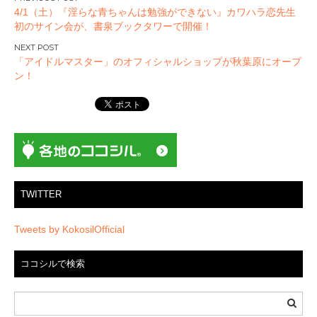
4/1（土）『淫らな青ちゃんは勉強ができない』カワハラ恋先生
稿
初のサイン会が、書泉ブックタワーで開催！
ナ
ビ
「アイドルマスター」のオフィシャルショップが秋葉原にオープ
ゲ
ン！
ー
シ
ョ
ン
TWITTER
Tweets by KokosilOfficial
ココシルで検索