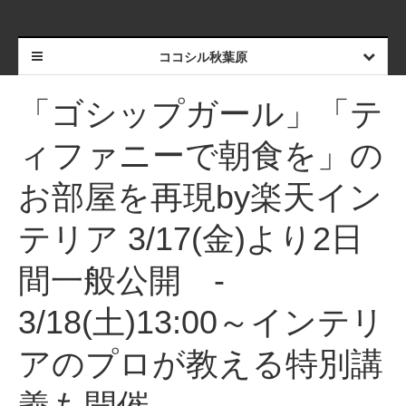
ココシル秋葉原
「ゴシップガール」「テ
ィファニーで朝食を」の
お部屋を再現by楽天イン
テリア 3/17(金)より2日
間一般公開 -
3/18(土)13:00～インテリ
アのプロが教える特別講
義も開催 –