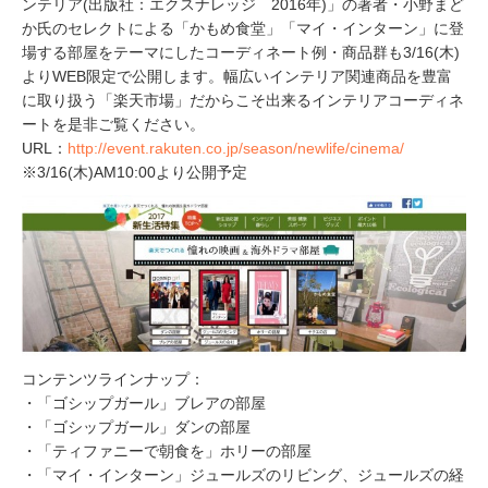
ンテリア(出版社：エクスナレッジ 2016年)」の著者・小野まど
か氏のセレクトによる「かもめ食堂」「マイ・インターン」に登
場する部屋をテーマにしたコーディネート例・商品群も3/16(木)
よりWEB限定で公開します。幅広いインテリア関連商品を豊富
に取り扱う「楽天市場」だからこそ出来るインテリアコーディネ
ートを是非ご覧ください。
URL：
http://event.rakuten.co.jp/season/newlife/cinema/
※3/16(木)AM10:00より公開予定
コンテンツラインナップ：
・「ゴシップガール」ブレアの部屋
・「ゴシップガール」ダンの部屋
・「ティファニーで朝食を」ホリーの部屋
・「マイ・インターン」ジュールズのリビング、ジュールズの経