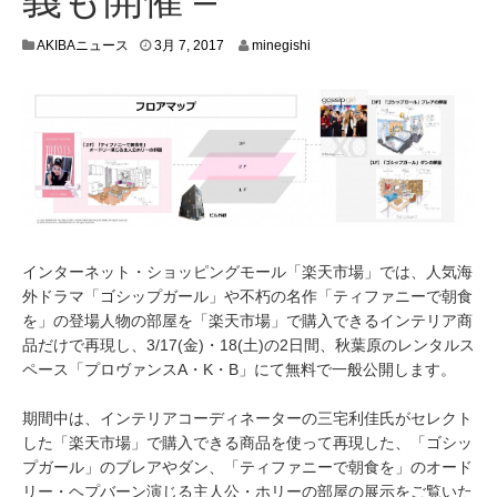
3
AKIBAニュース
3月 7, 2017
minegishi
月
2
,
2
0
1
7
インターネット・ショッピングモール「楽天市場」では、人気海
外ドラマ「ゴシップガール」や不朽の名作「ティファニーで朝食
を」の登場人物の部屋を「楽天市場」で購入できるインテリア商
品だけで再現し、3/17(金)・18(土)の2日間、秋葉原のレンタルス
ペース「プロヴァンスA・K・B」にて無料で一般公開します。
期間中は、インテリアコーディネーターの三宅利佳氏がセレクト
した「楽天市場」で購入できる商品を使って再現した、「ゴシッ
プガール」のブレアやダン、「ティファニーで朝食を」のオード
リー・ヘプバーン演じる主人公・ホリーの部屋の展示をご覧いた