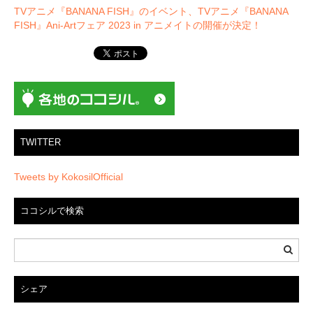
ゲ
TVアニメ『BANANA FISH』のイベント、TVアニメ『BANANA
ー
FISH』Ani-Artフェア 2023 in アニメイトの開催が決定！
シ
ョ
ン
TWITTER
Tweets by KokosilOfficial
ココシルで検索
シェア