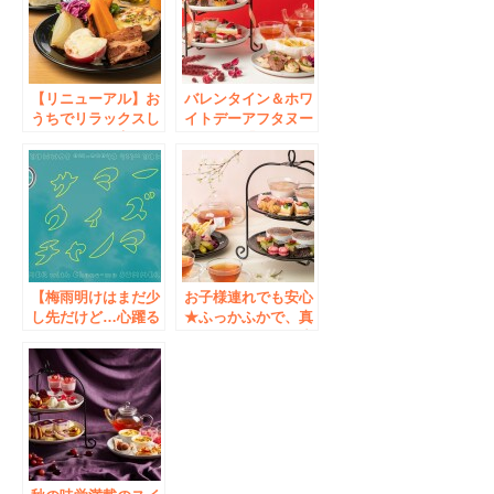
【リニューアル】お
バレンタイン＆ホワ
うちでリラックスし
イトデーアフタヌー
ているような寛ぎの
ンティー「chano-
空間でお野菜たっぷ
ma≪チャノマ≫秋
りプレートやできた
葉原」で予約受付開
てスイーツを楽しめ
始！
るカフェ『chano-
ma 秋葉原』オープ
ン！
【梅雨明けはまだ少
お子様連れでも安心
し先だけど…心躍る
★ふっかふかで、真
夏祭、お届けしま
っ白なマットレス席
す！】「chano-ma
で #ヌン活！
秋葉原 真夏の縁日
「chano-ma秋葉
アフタヌーンティ
原」2022春メニュー
ー」登場！
情報