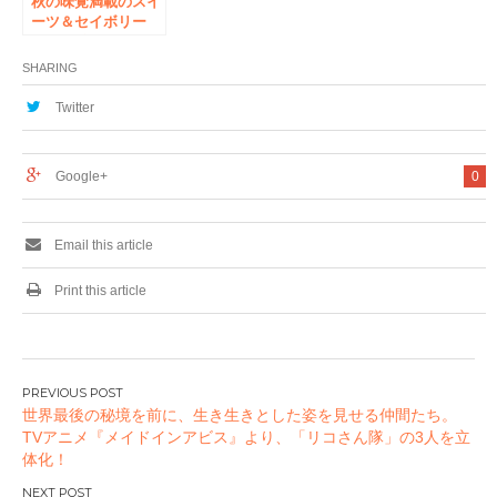
秋の味覚満載のスイ
ーツ＆セイボリー
で、優雅でグルメな
ハロウィンを…
SHARING
chano-ma≪チャノ
マ≫秋葉原「ハロウ
Twitter
ィンアフタヌーンテ
ィー＆ハイティー」
登場！
Google+
0
Email this article
Print this article
投
世界最後の秘境を前に、生き生きとした姿を見せる仲間たち。
稿
TVアニメ『メイドインアビス』より、「リコさん隊」の3人を立
ナ
体化！
ビ