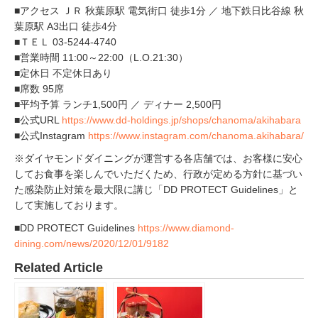
■アクセス ＪＲ 秋葉原駅 電気街口 徒歩1分 ／ 地下鉄日比谷線 秋
葉原駅 A3出口 徒歩4分
■ＴＥＬ 03-5244-4740
■営業時間 11:00～22:00（L.O.21:30）
■定休日 不定休日あり
■席数 95席
■平均予算 ランチ1,500円 ／ ディナー 2,500円
■公式URL
https://www.dd-holdings.jp/shops/chanoma/akihabara
■公式Instagram
https://www.instagram.com/chanoma.akihabara/
※ダイヤモンドダイニングが運営する各店舗では、お客様に安心
してお食事を楽しんでいただくため、行政が定める方針に基づい
た感染防止対策を最大限に講じ「DD PROTECT Guidelines」と
して実施しております。
■DD PROTECT Guidelines
https://www.diamond-
dining.com/news/2020/12/01/9182
Related Article