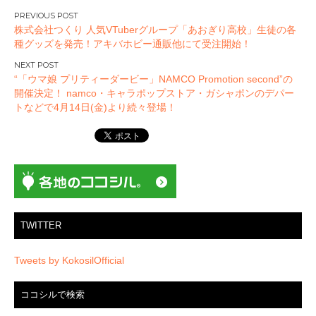
投
株式会社つくり 人気VTuberグループ「あおぎり高校」生徒の各
稿
種グッズを発売！アキバホビー通販他にて受注開始！
ナ
ビ
“「ウマ娘 プリティーダービー」NAMCO Promotion second”の
ゲ
開催決定！ namco・キャラポップストア・ガシャポンのデパー
ー
トなどで4月14日(金)より続々登場！
シ
ョ
ン
TWITTER
Tweets by KokosilOfficial
ココシルで検索