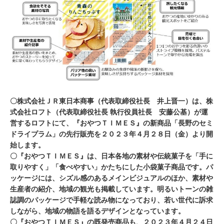
,
2
0
2
3
〇株式会社ＪＲ東日本商事（代表取締役社長 井上晋一）は、株
式会社ロフト（代表取締役社長 執行役員社長 安藤公基）が運
営するロフトにて、『おやつＴＩＭＥＳ』の新商品「長野のセミ
ドライプラム」の先行販売を２０２３年４月２８日（金）より開
始します。
〇『おやつＴＩＭＥＳ』は、日本各地の素材や伝統菓子を「手に
取りやすく」「食べやすい」かたちにした小袋菓子商品です。パ
ッケージには、シズル感のあるメインビジュアルのほか、素材や
生産者の紹介、地域の観光も掲載しています。明るいトーンの雑
誌調のパッケージで手軽な読み物になっており、若い世代に訴求
しながら、地域の物語を語るデザインとなっています。
〇『おやつＴＩＭＥＳ』の既発売商品も、２０２３年４月２４日