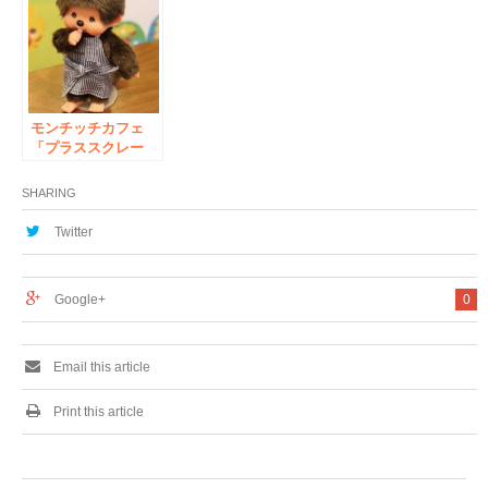
モンチッチカフェ
「プラススクレー
ト」限定モンチッチ
発売！＆「モノマ
SHARING
チ」にモンチッチく
んが登場！！
Twitter
Google+
0
Email this article
Print this article