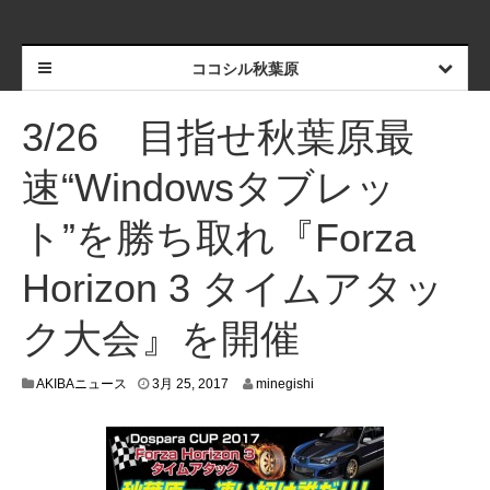
ココシル秋葉原
3/26 目指せ秋葉原最
速“Windowsタブレッ
ト”を勝ち取れ『Forza
Horizon 3 タイムアタッ
ク大会』を開催
3
AKIBAニュース
3月 25, 2017
minegishi
月
2
3
,
2