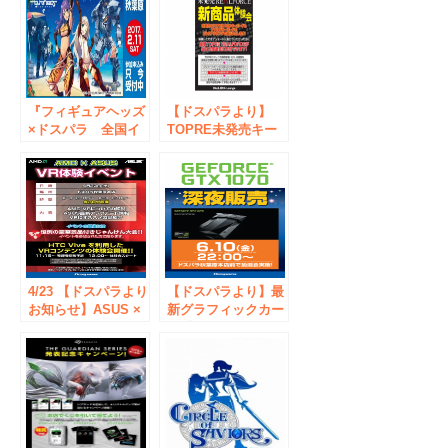
ぬ『ドスパラ福箱』
3』最速バトルトー
を販売
ナメント開催！トー
ナメント参加者募
集。
『フィギュアヘッズ
【ドスパラより】
×ドスパラ 全国イ
TOPRE未発売キー
ベントキャラバン in
ボード展示会を、秋
秋葉原』を開催 豪
葉原GALLREIA
華賞品のスコアアタ
Loungeにて開催
ック大会や、トーク
ショーを同時開催
4/23 【ドスパラより
【ドスパラより】最
お知らせ】ASUS ×
新グラフィックカー
AMD VR CAMP in
ド「GeForce GTX
ドスパラ秋葉原本店
1070」深夜販売会を
を開催！
開催！6月10日
(金)22：00ドスパラ
秋葉原本店にて抽選
会