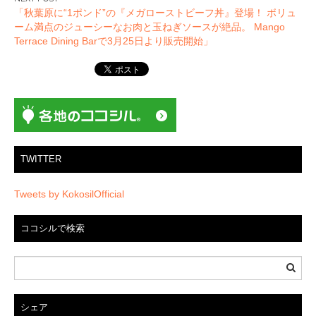
ビ
「秋葉原に“1ポンド”の『メガローストビーフ丼』登場！ ボリュ
ゲ
ーム満点のジューシーなお肉と玉ねぎソースが絶品。 Mango
ー
Terrace Dining Barで3月25日より販売開始」
シ
ョ
ン
TWITTER
Tweets by KokosilOfficial
ココシルで検索
シェア