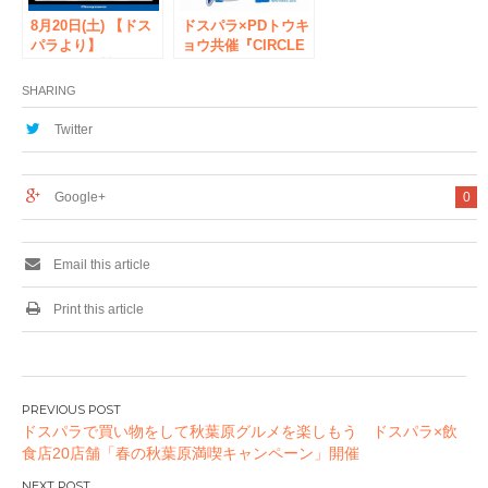
8月20日(土) 【ドス
ドスパラ×PDトウキ
パラより】
ョウ共催『CIRCLE
SEAGATE製HDDの
of SAVIORS』 第2
新ブランド『THE
回VR体験会をドス
SHARING
GUARDIAN
パラ秋葉原本店で10
SERIES』発売記念
月1日限定開催！
Twitter
キャンペーンを開
優勝者1名に「HTC
催。ドスパラ秋葉原
Vive」をプレゼント
3店舗にて
Google+
0
Email this article
Print this article
投
ドスパラで買い物をして秋葉原グルメを楽しもう ドスパラ×飲
稿
食店20店舗「春の秋葉原満喫キャンペーン」開催
ナ