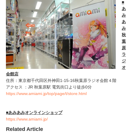
■
あ
み
あ
み
秋
葉
原
ラ
ジ
オ
会館店
住所：東京都千代田区外神田1-15-16秋葉原ラジオ会館４階
アクセス ：JR 秋葉原駅 電気街口より徒歩0分
https://www.amiami.jp/top/page/t/store.html
■あみあみオンラインショップ
https://www.amiami.jp/
Related Article