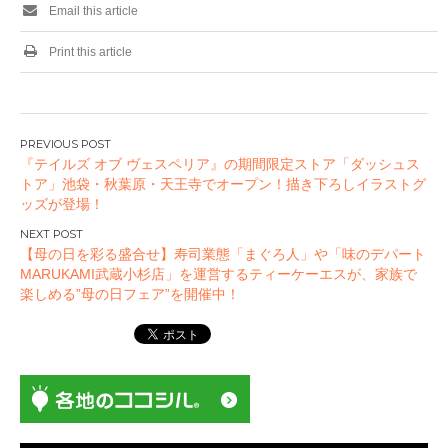
Email this article
Print this article
投
『テイルズ オブ ヴェスペリア』の期間限定ストア「ダッシュス
稿
トア」池袋・秋葉原・天王寺でオープン！描き下ろしイラストグ
ナ
ッズが登場！
ビ
ゲ
【母の日を彩る盛合せ】寿司業態「まぐろ人」や「味のデパート
ー
MARUKAMI武蔵小杉店」を運営するティーケーエスが、家族で
楽しめる”母の日フェア”を開催中！
シ
ョ
ン