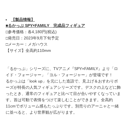
【製品情報】
■るかっぷ SPY×FAMILY 完成品フィギュア
□参考価格：各4,180円(税込)
□発売日：2023年9月下旬予定
□メーカー：メガハウス
【サイズ】全高約110mm
「るかっぷ」シリーズに、TVアニメ『SPY×FAMILY』より「ロ
イド・フォージャー」「ヨル・フォージャー」が登場です！
るかっぷは「look up」を元にした造語で、見上げ＆おすわりポ
ーズが特長の人気フィギュアシリーズです。デスクの上などに飾
ったとき、通常のフィギュアと比べて目が合いやすくなっていま
す。首は可動で表情をつけて楽しむことができます。全高約
11cmでボリューム感もたっぷりです。別売りのアーニャと一緒
に並べると、より世界観が広がります。