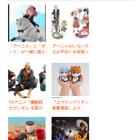
「アーニャ」と「ボ
アーニャがいろいろ
ンド」が一緒に遊ん
なお手伝いを頑張っ
でいるワンシーンを
ている姿に注目！
イメージしたフィギ
TVアニメ
ュアが登場！「あみ
『SPY×FAM ILY』
あみ」にて予約受付
より描き下ろしビジ
中。
ュアル「お手伝い」
を使用した、アクリ
ルスタンドプレート
が登場。
TVアニメ『機動戦
『ヱヴァンゲリヲン
士ガンダム 水星の
新劇場版』より、
魔女』より、御三家
「綾波レイ」「式
「グエル」「シャデ
波・アスカ・ラング
ィク」「エラン」が
レー」が、あなたを
てのひらシリーズの
見上げて見つめるフ
フィギュアで登場。
ィギュアシリーズに