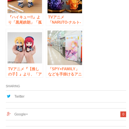
登場。
『ハイキュー!!』よ
TVアニメ
り「黒尾鉄朗」「孤
「NARUTO-ナルト-
爪研磨」が、あなた
疾風伝」20周年企
を見上げて見つめて
画！『うずまきナル
いるような仕草が特
ト』と『うちはサス
徴のフィギュアシリ
ケ』が“風神雷神”の
ーズに登場。
衣装でフィギュアに
なって登場。
TVアニメ『【推し
「SPY×FAMILY」
の子】』より、「ア
などを手掛けるアニ
クア」「有馬かな」
メーション制作会社
が「るかっぷ」シリ
CloverWorksのオフ
SHARING
ーズフィギュアに登
ィシャルグッズ出張
場。「アイ」「ルビ
所が、『あみあみ秋
Twitter
ー」も予約受付中！
葉原ラジオ会館店』
にて開催中！
Google+
0