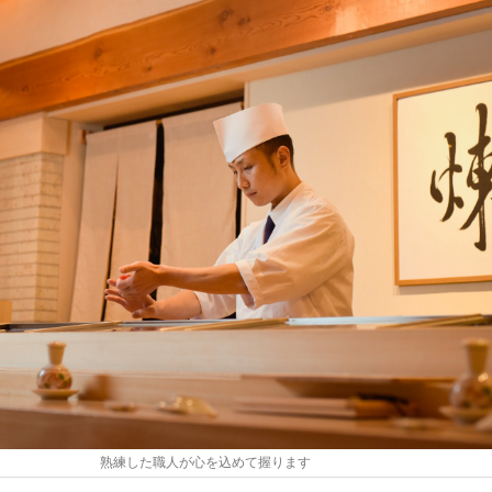
熟練した職⼈が⼼を込めて握ります