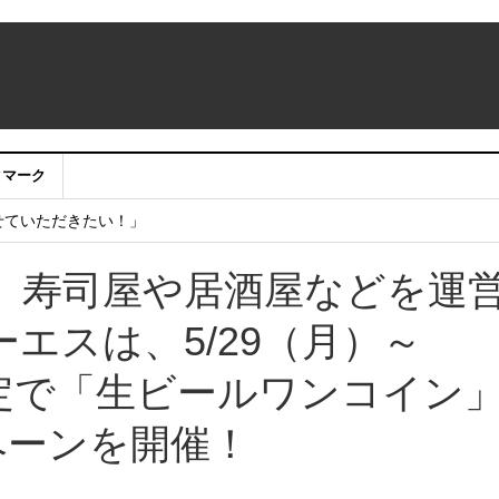
：アカウントサービス移行のお知らせ
クマーク
ing Room（仮称）」期間限定販売 NTT東日本 ・ NTT e-Sports
せていただきたい！」
】寿司屋や居酒屋などを運
エスは、5/29（月）～
限定で「生ビールワンコイン
ペーンを開催！