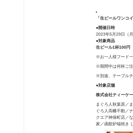
「生ビールワンコ
●開催日時
2023年5月29日（
●対象商品
生ビール1杯100円
※お一人様フード
※期間中は何杯ご
※別途、テーブル
●対象店舗
株式会社ティーケー
まぐろ人秋葉原／
ぐろ人高幡不動／
クエア神保町店／
家／函館炉端焼き 