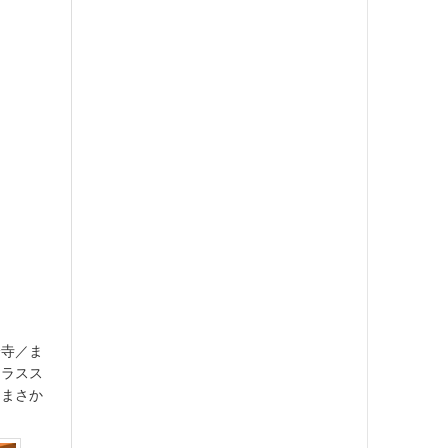
分寺／ま
テラスス
川まさか