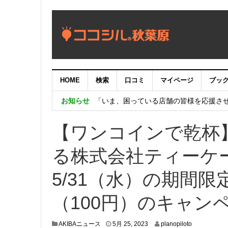
【重要：9月5日（火）22時】ココシル
HOME
検索
口コミ
マイページ
ブッ
【秋葉原ワシントンホテル】「Akiba eGam
お知らせ
「いま、困っている店舗の皆様を応援さ
【ワンコインで乾杯
る株式会社ティーケー
5/31（水）の期間
（100円）のキャン
5
AKIBAニュース
5月 25, 2023
planopiloto