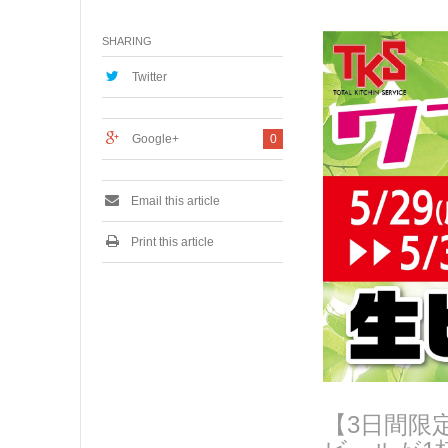
月
2
SHARING
5
,
2
Twitter
0
2
3
Google+
0
Email this article
Print this article
【3日間限定