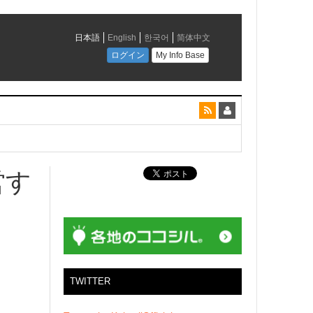
とコラボレーション
営す
」
TWITTER