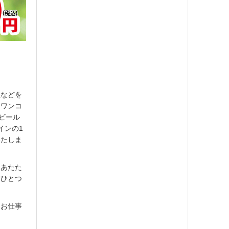
屋などを
「ワンコ
ビール
インの1
いたしま
「あたた
、ひとつ
？お仕事