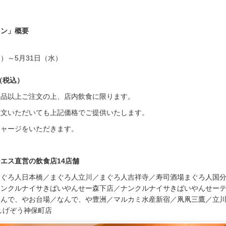
イン」概要
月）～5月31日（水）
（税込）
一品以上ご注文の上、店内飲食に限ります。
注文いただいても上記価格でご提供いたします。
チャージをいただきます。
エス直営の飲食店14店舗
まぐろ人日本橋／まぐろ人立川／まぐろ人吉祥寺／寿司酒場まぐろ人国
ナンクルナイサきばいやんせー森下店／ナンクルナイサきばいやんせー
なんで、やお台場／なんで、や豊洲／マルカミ水産新宿／凧凧三鷹／立
しげぞう神保町店