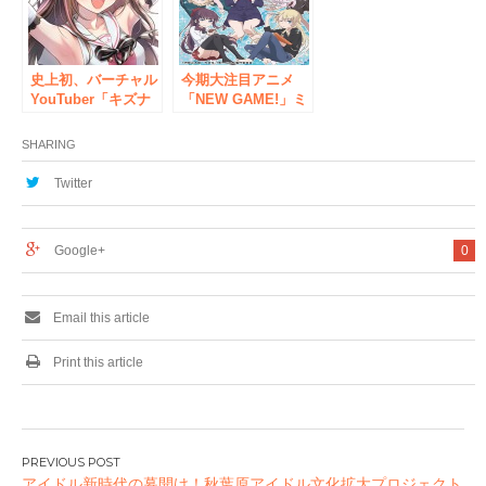
狼TYPE』発売記念
イベント&ミニミュ
ージアムが開催決
定！
史上初、バーチャル
今期大注目アニメ
YouTuber「キズナ
「NEW GAME!」ミ
アイ」が写真集発売
ュージアムが 秋葉
＆イベント開催！
原にて開催決定！！
SHARING
Twitter
Google+
0
Email this article
Print this article
投
アイドル新時代の幕開け！秋葉原アイドル文化拡大プロジェクト