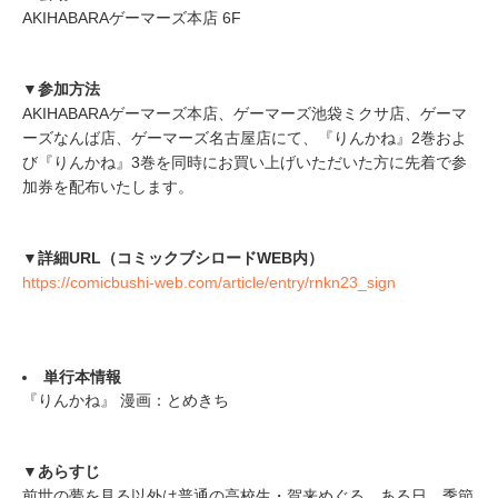
AKIHABARAゲーマーズ本店 6F
▼参加方法
AKIHABARAゲーマーズ本店、ゲーマーズ池袋ミクサ店、ゲーマ
ーズなんば店、ゲーマーズ名古屋店にて、『りんかね』2巻およ
び『りんかね』3巻を同時にお買い上げいただいた方に先着で参
加券を配布いたします。
▼詳細URL（コミックブシロードWEB内）
https://comicbushi-web.com/article/entry/rnkn23_sign
単行本情報
『りんかね』 漫画：とめきち
▼あらすじ
前世の夢を見る以外は普通の高校生・賀来めぐる。ある日、季節