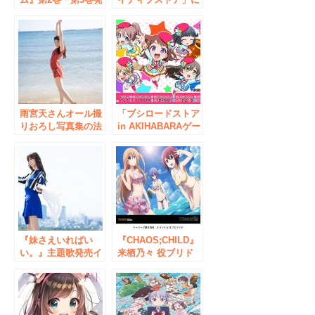
売記念！かぜぱな先
て2月13日(土)より、
生のサイン会が4月
「コミックブシロー
29日(土)に
ドWEBオープン記
AKIHABARAゲーマ
念 POP UP
ーズ本店にて開催決
STORE」の商品発
定！
売が決定！サイン入
りコミックの追加販
売も実施！
雨宮天さんオール撮
「ブシロードストア
りおろし写真集の法
in AKIHABARAゲー
人別特典画像が解
マーズ本店」が8月
禁！ 予約受付中！
14日にオープン！ブ
シロードの注目コン
テンツのグッズや展
示を展開！
『妹さえいればい
『CHAOS;CHILD』
い。』主題歌発売イ
来栖乃々 役ブリド
ベント
カット セーラ 恵美
ChouCho・結城ア
さん による特典お
イラ ミニライブも
渡しも！『まるごと
MAGES.マガジン