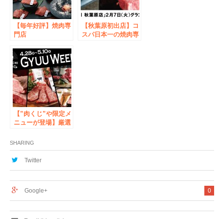
【毎年好評】焼肉専
【秋葉原初出店】コ
門店
スパ日本一の焼肉専
「USHIHACHI」
門店「USHIHACHI
（ウシハチ）より
秋葉原店」が２月７
『X’masスペシャル
日（火）にグランド
コース』が登場！
オープン！
【”肉くじ”や限定メ
ニューが登場】厳選
黒毛和牛をリーズナ
ブルに楽しめる焼肉
SHARING
店
「USHIHACHI（ウ
Twitter
シハチ）」にて、4
月28日（金）より
GW特別企画
Google+
0
『GYUU WEEK!!!』
を開催！