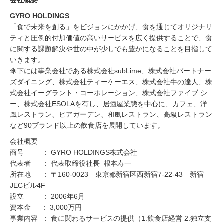
会社概要
GYRO HOLDINGS
「食で未来を創る」をビジョンにかかげ、食を通じてオリジナリ
ティと圧倒的付加価値の高いサービスを広く提供することで、食
に関する課題解決や世の中が少しでも豊かになることを目指して
いきます。
傘下には事業会社である株式会社subLime、株式会社パートナー
ズダイニング、株式会社ティーケーエス、株式会社牛の達人、株
式会社イーグラント・コーポレーション、株式会社ファイブ.シ
ー、株式会社ESOLAを有し、居酒屋業態を中心に、カフェ、洋
風レストラン、ビアガーデン、和風レストラン、高級レストラン
など90ブランド以上の飲食店を展開しています。
会社概要
商号 ： GYRO HOLDINGS株式会社
代表者 ： 代表取締役社長 根本寿一
所在地 ： 〒160-0023 東京都新宿区西新宿7-22-43 新宿
JECビル4F
設立 ： 2006年6月
資本金 ： 3,000万円
事業内容 ： 食に関わるサービスの提供（1.飲食店経営 2.独立支