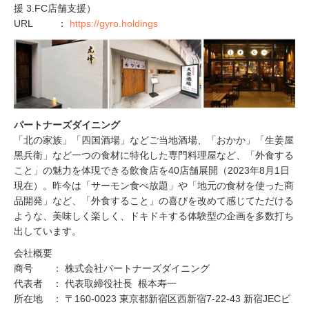
援 3.FC店舗支援）
URL ：
https://gyro.holdings
パートナーズダイニング
「北の家族」「四国酒場」などご当地酒場、「おかか」「⽣姜屋
⿊兵衛」など⼀つの⾷材に特化した専⾨料理屋など、「外⾷する
こと」の魅⼒を体現できる飲⾷店を40店舗展開（2023年8月1日
現在）。昨今は「サーモン⾷べ放題」や「地元の⾷材を使った商
品開発」など、「外⾷すること」の喜びを改めて感じてただける
ような、美味しく楽しく、ドキドキする体験型の企画を多数打ち
出しています。
会社概要
商号 ： 株式会社パートナーズダイニング
代表者 ： 代表取締役社長 根本寿一
所在地 ： 〒160-0023 東京都新宿区西新宿7-22-43 新宿JECビ