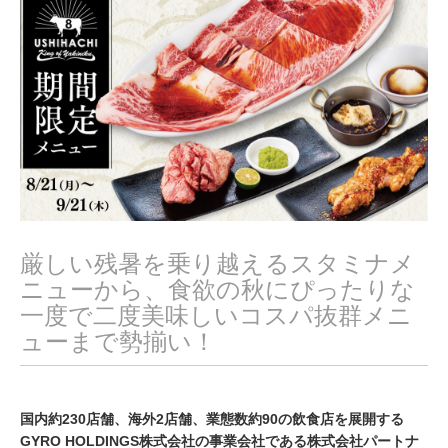
,
2
0
2
3
厳しい残暑を乗り越えるスタミナメ
ニューから、食欲の秋にぴったりな
一度で二度美味しいコスパ抜群メニ
ューまで勢揃い！
国内約230店舗、海外2店舗、業態数約90の飲食店を展開する
GYRO HOLDINGS株式会社の事業会社である株式会社パートナ