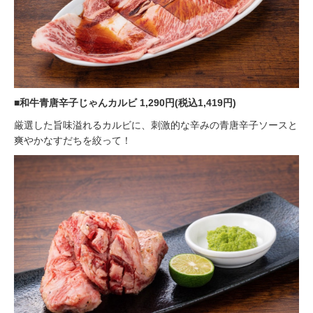
■和牛青唐辛子じゃんカルビ 1,290円(税込1,419円)
厳選した旨味溢れるカルビに、刺激的な辛みの青唐辛子ソースと
爽やかなすだちを絞って！