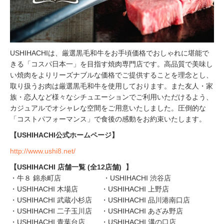
USHIHACHIは、厳選黒毛和牛をお手頃価格でおしゃれに堪能で
きる「コスパ日本一」を目指す焼肉専門店です。高品質で美味し
い焼肉をよりリーズナブルな価格でご提供することを理念とし、
取り扱うお肉は厳選黒毛和牛を使用しております。また友人・家
族・恋人など様々なシチュエーションでご利用いただけるよう、
カジュアルでオシャレな空間をご用意いたしました。圧倒的な
「コストパフォーマンス」で食後の感動をお約束いたします。
【USHIHACHI公式ホームページ】
http://www.ushi8.net/
【USHIHACHI 店舗一覧 (全12店舗) 】
・牛８ 錦糸町店 ・USHIHACHI 渋谷店
・USHIHACHI 木場店 ・USHIHACHI 上野店
・USHIHACHI 武蔵小杉店 ・USHIHACHI 品川港南口店
・USHIHACHI 二子玉川店 ・USHIHACHI あざみ野店
・USHIHACHI 青葉台店 ・USHIHACHI 溝の口店