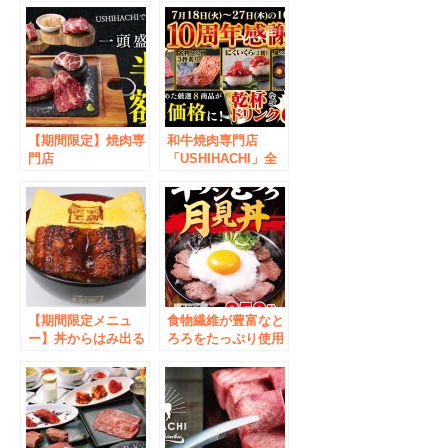
【期間限定】焼肉専
和牛焼肉専門店
門店
「USHIHACHI」全
「USHIHACHI」
12店舗にて、7月18
（ウシハチ）を体験
日（火）より”10周
できる3大イベント
年感謝祭”を開催！
第二弾！スペシャル
プレート
「USHIHACHI一頭
盛り【8種】」を半
額でご提供
【期間限定メニュ
食物繊維が豊富なと
ー】丼からはみ出る
ろろをたっぷり使用
ほど大きい人気メニ
しており、女性にも
ュー「うまき」が
オススメ！ 情熱の
丸々1本と、ふっく
すためしどんどん
ら肉厚の鰻がのった
期間限定メニュー
お得な「うまき丼」
『牛タンとろろ月見
が新登場！
丼』販売開始