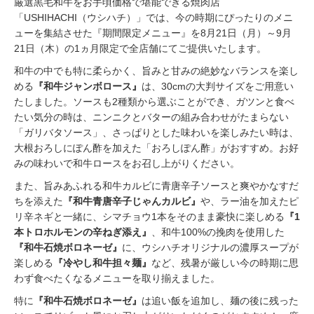
厳選黒毛和牛をお手頃価格で堪能できる焼肉店
「USHIHACHI（ウシハチ）」では、今の時期にぴったりのメニ
ューを集結させた『期間限定メニュー』を8月21日（月）～9月
21日（木）の1ヵ月限定で全店舗にてご提供いたします。
和牛の中でも特に柔らかく、旨みと甘みの絶妙なバランスを楽し
める
『和牛ジャンボロース』
は、30cmの大判サイズをご用意い
たしました。ソースも2種類から選ぶことができ、ガツンと食べ
たい気分の時は、ニンニクとバターの組み合わせがたまらない
「ガリバタソース」、さっぱりとした味わいを楽しみたい時は、
大根おろしにぽん酢を加えた「おろしぽん酢」がおすすめ。お好
みの味わいで和牛ロースをお召し上がりください。
また、旨みあふれる和牛カルビに青唐辛子ソースと爽やかなすだ
ちを添えた
『和牛青唐辛子じゃんカルビ』
や、ラー油を加えたピ
リ辛ネギと一緒に、シマチョウ1本をそのまま豪快に楽しめる
『1
本トロホルモンの辛ねぎ添え』
、和牛100%の挽肉を使用した
『和牛石焼ボロネーゼ』
に、ウシハチオリジナルの濃厚スープが
楽しめる
『冷やし和牛担々麺』
など、残暑が厳しい今の時期に思
わず食べたくなるメニューを取り揃えました。
特に
『和牛石焼ボロネーゼ』
は追い飯を追加し、麺の後に残った