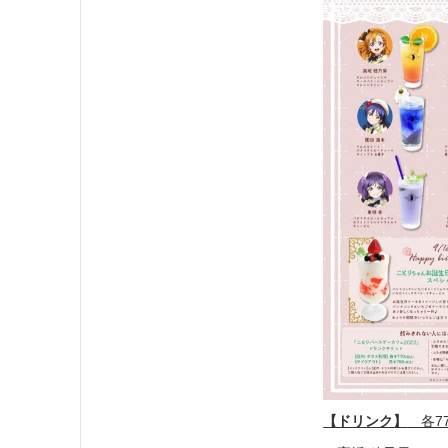
【ドリンク】
各77