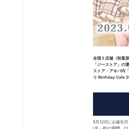
全国５店舗（秋葉
「ジーストア」の
ストア・アキバ内「C
り Birthday Ca
9月12日にお誕生日
(月・祝)の期間、CU