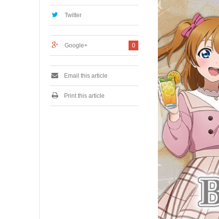
,
2
Twitter
0
2
3
Google+
0
Email this article
Print this article