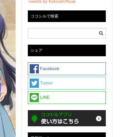
Tweets by KokosilOfficial
ココシルで検索
シェア
Facebook
Twitter
LINE