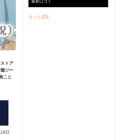
最新口コミ
もっと読む
ルストア
店舗ジー
」南こと
18日