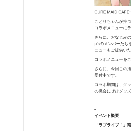
CURE MAID 
ことりちゃんが持
コラボメニューに
さらに、おなじみ
μ’sのメンバーたち
ニューもご提供い
コラボメニューをご
さらに、今回この
受付中です。
コラボ期間は、グッ
の機会にぜひグッ
イベント概要
「ラブライブ！」南ことり