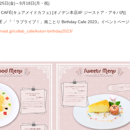
25日(金)～9月18日(月・祝)
ID CAFÉ(キュアメイドカフェ) [オノデン本店4F ジーストア・アキバ内]
AFÉ ／『「ラブライブ！」南ことり Birthday Cafe 2023』イベントページ
maid.jp/collab_cafe/kotori-birthday2023/