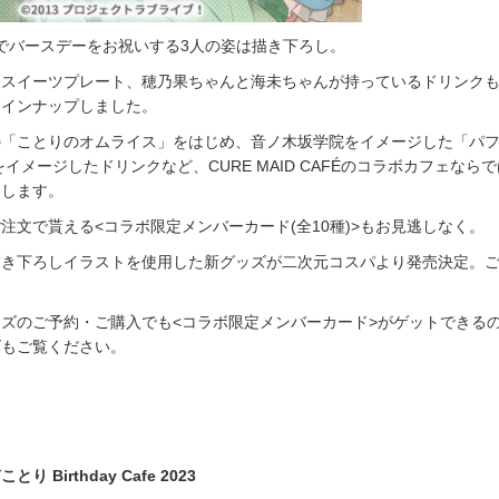
CAFÉでバースデーをお祝いする3人の姿は描き下ろし。
つスイーツプレート、穂乃果ちゃんと海未ちゃんが持っているドリンク
ラインナップしました。
の「ことりのオムライス」をはじめ、音ノ木坂学院をイメージした「パ
をイメージしたドリンクなど、CURE MAID CAFÉのコラボカフェなら
たします。
注文で貰える<コラボ限定メンバーカード(全10種)>もお見逃しなく。
描き下ろしイラストを使用した新グッズが二次元コスパより発売決定。
ズのご予約・ご購入でも<コラボ限定メンバーカード>がゲットできる
ズもご覧ください。
 Birthday Cafe 2023