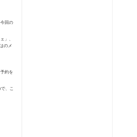
も今回の
フェ」、
ではのメ
ご予約を
ので、こ