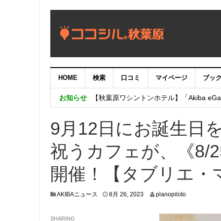
HOME
検索
口コミ
マイページ
ブッ
【重要：9月5日（火）22時】ココシル
お知らせ
【秋葉原ワシントンホテル】「Akiba eGam
「いま、困っている店舗の皆様を応援さ
9月12日にお誕生日
祝うカフェが、《8/25(
開催！【タブリエ・
8
AKIBAニュース
8月 26, 2023
planopiloto
月
2
SHARING
1