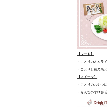
【フード】
・ことりのオムライス V
・ことりと穂乃果と海
【スイーツ】
・ことりのおやつにし
・みんなの学び舎 音