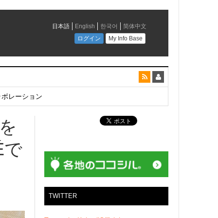
とコラボレーション
ーを
́で
TWITTER