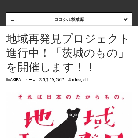
ココシル秋葉原
地域再発見プロジェクト
進行中！「茨城のもの」
を開催します！！
5
AKIBAニュース
5月 19, 2017
minegishi
月
1
7
,
2
0
1
7