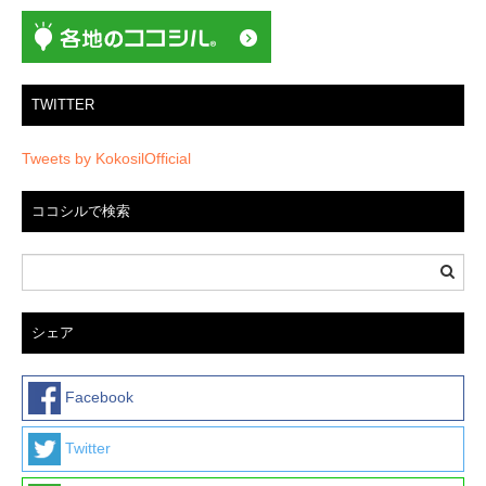
TWITTER
Tweets by KokosilOfficial
ココシルで検索
シェア
Facebook
Twitter