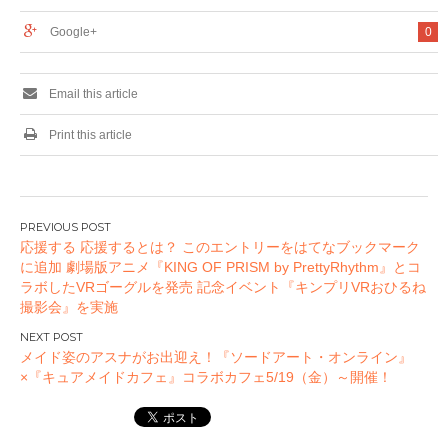
Google+
0
Email this article
Print this article
投
応援する 応援するとは？ このエントリーをはてなブックマーク
稿
に追加 劇場版アニメ『KING OF PRISM by PrettyRhythm』とコ
ナ
ラボしたVRゴーグルを発売 記念イベント『キンプリVRおひるね
ビ
撮影会』を実施
ゲ
ー
メイド姿のアスナがお出迎え！『ソードアート・オンライン』
×『キュアメイドカフェ』コラボカフェ5/19（金）～開催！
シ
ョ
ン