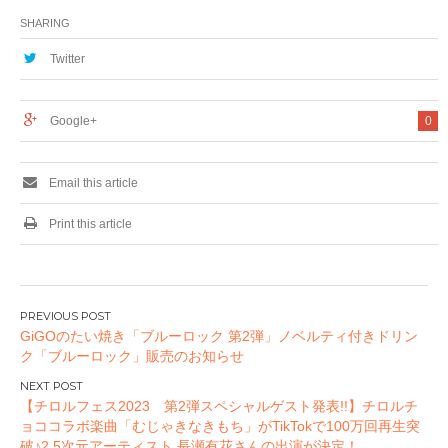
開記念 「交響詩篇
SHARING
エウレカセブン ハ
イエボリューショ
Twitter
ン」イベントストア
を初開催！
Google+
0
Email this article
Print this article
投
GiGOのたい焼き「ブルーロック 第2弾」ノベルティ付きドリン
稿
ク「ブルーロック」販売のお知らせ
ナ
ビ
【チロルフェス2023 第2弾スペシャルゲスト発表!!】チロルチ
ゲ
ョココラボ楽曲「むじゃきなきもち」がTikTokで100万回再生突
ー
破♪2.5次元アーティスト 長瀬有花さんの出演が決定！