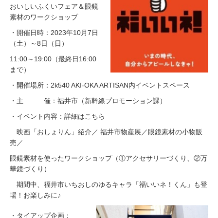
おいしいふくいフェア＆眼鏡
素材のワークショップ
・開催日時：2023年10月7日
（土）～8日（日）
11:00～19:00（最終日16:00
まで）
・開催場所：2k540 AKI-OKA ARTISAN内イベントスペース
・主 催：福井市（新幹線プロモーション課）
・イベント内容：詳細はこちら
映画「おしょりん」紹介／ 福井市物産展／眼鏡素材の小物販
売／
眼鏡素材を使ったワークショップ（①アクセサリーづくり、②万
華鏡づくり）
期間中、福井市いちおしのゆるキャラ「福いいネ！くん」も登
場！お楽しみに♪
・タイアップ企画：