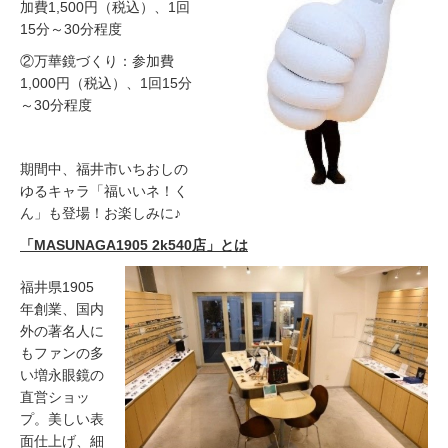
加費1,500円（税込）、1回
15分～30分程度
②万華鏡づくり：参加費
1,000円（税込）、1回15分
～30分程度
期間中、福井市いちおしの
ゆるキャラ「福いいネ！く
ん」も登場！お楽しみに♪
「MASUNAGA1905 2k540店」とは
福井県1905
年創業、国内
外の著名人に
もファンの多
い増永眼鏡の
直営ショッ
プ。美しい表
面仕上げ、細