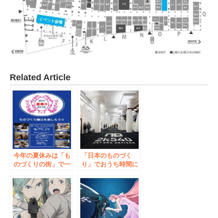
Related Article
今年の夏休みは「も
「日本のものづく
のづくりの街」で一
り」でおうち時間に
風変わった「ものづ
いろどりを、2k540
くり縁日」を体
オンライン販売のご
験！ 8月6日（土）
案内
7日（日） 2k540夏
祭り2016 ものづく
り縁日開催！