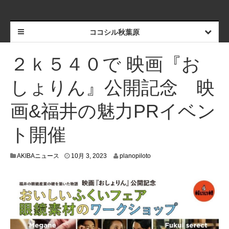
ココシル秋葉原
２ｋ５４０で 映画『お
しょりん』公開記念 映
画&福井の魅力PRイベン
ト開催
9
AKIBAニュース
10月 3, 2023
planopiloto
月
2
7
,
2
0
2
3