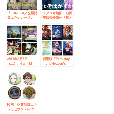
『EUREKA／交響詩
スタジオ地図・細田
篇エウレカセブン
守監督最新作「竜と
ハイエボリューショ
そばかすの姫」公開
ン』公開記念！秋葉
記念、コラボグッズ
原店舗連携キャンペ
を7月16日(金)から発
ーン実施！！
売！タワレコ「NO
MUSIC, NO LIFE.」
と歌姫ベルの世界が
ひとつに！
2017年8月5日
劇場版「Fate/stay
（土）、6日（日）
night[Heaven’s
夏祭り“ものづくり
Feel]」公開記念
縁日”開催！
「Fate」シリーズの
ポスターを一挙掲出
したミュージアム開
催！
映画「交響詩篇エウ
レカセブン ハイエ
ボリューション」公