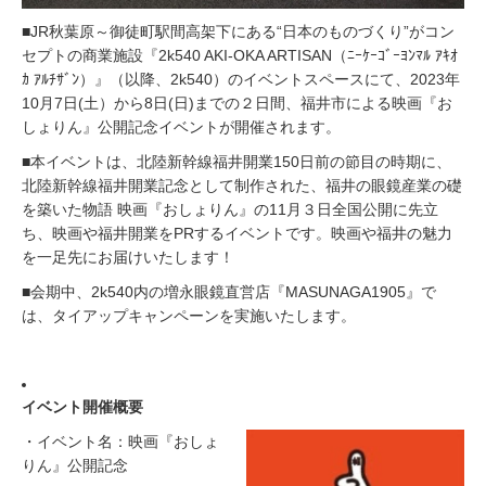
■JR秋葉原～御徒町駅間高架下にある“日本のものづくり”がコン
セプトの商業施設『2k540 AKI-OKA ARTISAN（ﾆｰｹｰｺﾞｰﾖﾝﾏﾙ ｱｷｵ
ｶ ｱﾙﾁｻﾞﾝ）』（以降、2k540）のイベントスペースにて、2023年
10月7日(土）から8日(日)までの２日間、福井市による映画『お
しょりん』公開記念イベントが開催されます。
■本イベントは、北陸新幹線福井開業150日前の節目の時期に、
北陸新幹線福井開業記念として制作された、福井の眼鏡産業の礎
を築いた物語 映画『おしょりん』の11月３日全国公開に先立
ち、映画や福井開業をPRするイベントです。映画や福井の魅力
を一足先にお届けいたします！
■会期中、2k540内の増永眼鏡直営店『MASUNAGA1905』で
は、タイアップキャンペーンを実施いたします。
イベント開催概要
・イベント名：映画『おしょ
りん』公開記念