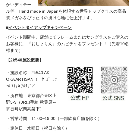
かいディテー
ル等 Hand made in Japanを体現する世界トップクラスの高品
質メガネをぴったりの掛け心地に仕上げます。
■
イベントタイアップキャンペーン
イベント期間中、店舗にてフレームまたはサングラスをご購入の
お客様に、『おしょりん』のムビチケをプレゼント！（先着10名
様まで）
【2k540施設概要】
・施設名称 2k540 AKI-
OKA ARTISAN（ﾆｰｹｰｺﾞｰﾖﾝ
ﾏﾙ ｱｷｵｶ ｱﾙﾁｻﾞﾝ）
・所在地 東京都台東区上
野5-9（JR山手線 秋葉原～
御徒町駅間高架下）
・営業時間 11:00~19:00（一部飲食店舗を除く）
・定休日 水曜日（祝日を除く）