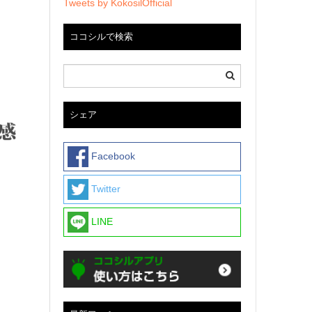
Tweets by KokosilOfficial
ココシルで検索
シェア
Facebook
Twitter
LINE