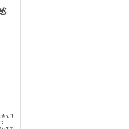
社会を目
して、
ブシステ