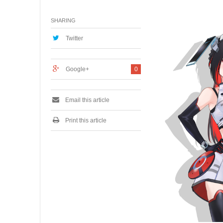
1
月
SHARING
3
0
,
Twitter
2
0
2
Google+
0
3
Email this article
Print this article