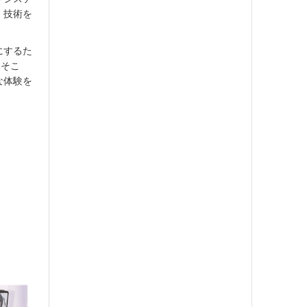
・技術を
にするた
。そこ
な体験を