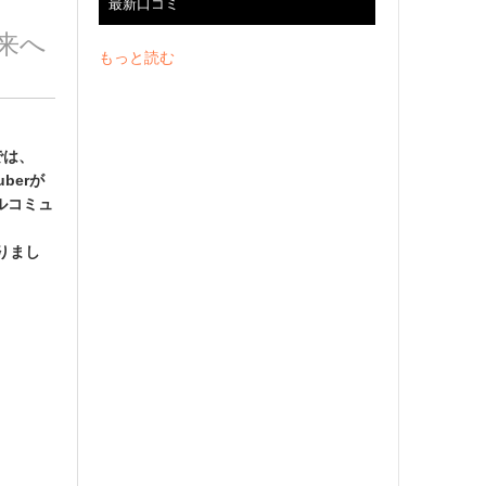
最新口コミ
来へ
もっと読む
では、
berが
ルコミュ
りまし