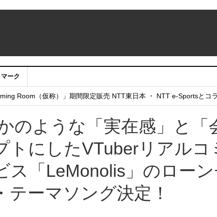
クマーク
：アカウントサービス移行のお知らせ
ing Room（仮称）」期間限定販売 NTT東日本 ・ NTT e-Sports
せていただきたい！」
いるかのような「実在感」と「
トにしたVTuberリアルコ
「LeMonolis」のロー
・テーマソング決定！