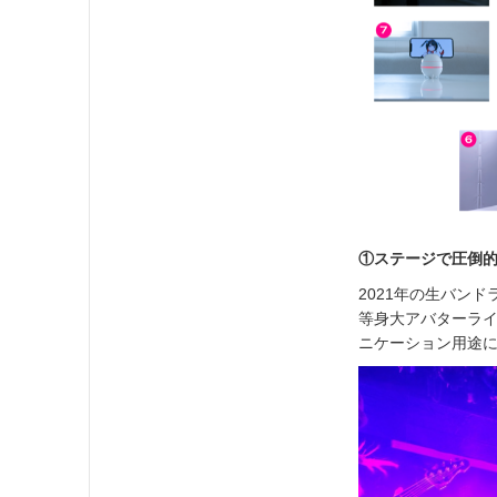
①ステージで圧倒的
2021年の生バン
等身大アバターラ
ニケーション用途