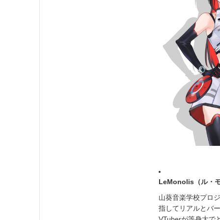
LeMonolis（
山葵音楽学校プロジ
指してリアルとバ
VTuberが等身