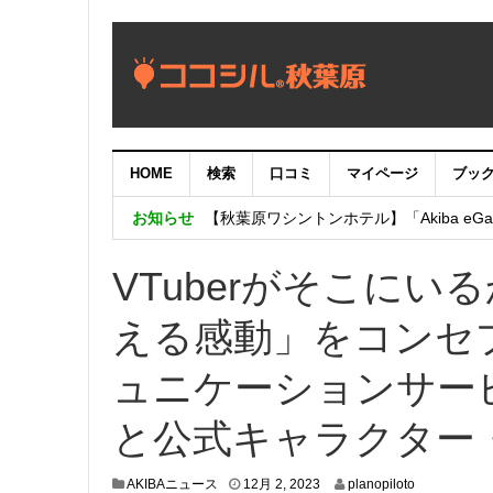
HOME
検索
口コミ
マイページ
ブッ
【重要：9月5日（火）22時】ココシル
お知らせ
【秋葉原ワシントンホテル】「Akiba eGam
「いま、困っている店舗の皆様を応援さ
VTuberがそこに
える感動」をコンセプ
ュニケーションサービス
と公式キャラクター
1
AKIBAニュース
12月 2, 2023
planopiloto