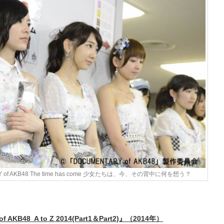
Y of AKB48 The time has come 少女たちは、今、その背中に何を想う？
f AKB48 A to Z 2014(Part1＆Part2)』（2014年）