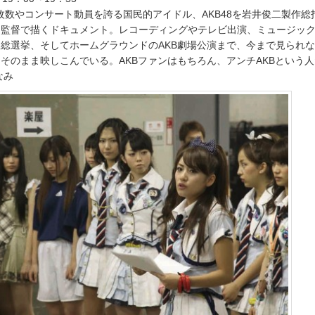
枚数やコンサート動員を誇る国民的アイドル、AKB48を岩井俊二製作総
り監督で描くドキュメント。レコーディングやテレビ出演、ミュージッ
総選挙、そしてホームグラウンドのAKB劇場公演まで、今まで見られ
そのまま映しこんでいる。AKBファンはもちろん、アンチAKBという
なみ