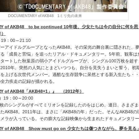
DOCUMENTARY of AKB48 1ミリ先の未来
Y of AKB48 to be continued 10年後、少女たちは今の自分に何を
年）
9：00～21:10
ーアイドルグループとなったAKB48。その栄光の舞台裏に隠された、
る「成長と苦悩」を追ったリアル・ドキュメンタリー。5年前、観客は
タートした秋葉原の弱小アイドルグループが、シングル100万枚を超す
2010年。突然の人気にとまどいつつも、自分を見失うまいと誓う、初
力を上げる次世代メンバー。過酷な生存競争に呆然とする新入生たち・
れの全力疾走の記録が描かれる。
Y of AKB48「AKB48+1」』 （2012年）
19：00～20:00
た5枚のシングルがすべてミリオンを記録したのをはじめ、連日、さまざ
AKB48。2011年は、まさに「AKB48の年」だった。そんなAKB48
カメラが入っている。その膨大な記録映像から生まれたドキュメンタリ
Y of AKB48 Show must go on 少女たちは傷つきながら、夢を見る