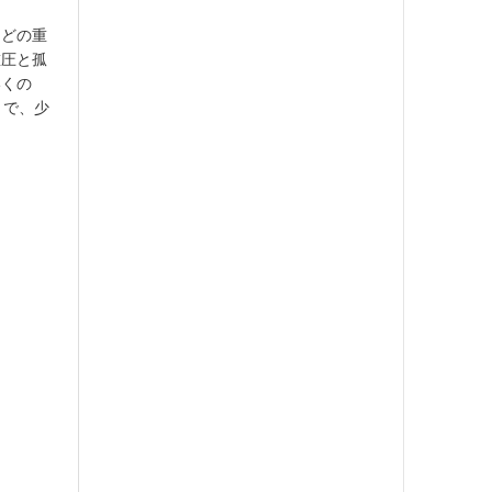
ほどの重
重圧と孤
いくの
とで、少