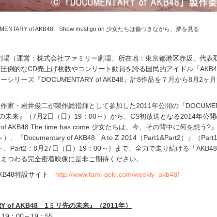
MENTARY of AKB48 Show must go on 少女たちは傷つきながら、夢を見る
劇場（運営：株式会社ファミリー劇場、所在地：東京都港区赤坂、代表
圧倒的なCD売上げ枚数やコンサート動員を誇る国民的アイドル「AKB4
シリーズ『DOCUMENTARY of AKB48』計8作品を７月から8月2ヶ
作家・岩井俊二が製作総指揮として参加した2011年公開の『DOCUMEN
ミリ先の未来』（7月2日（日）19：00～）から、CS初放送となる2014年公
 of AKB48 The time has come 少女たちは、今、その背中に何を想う?
『Documentary of AKB48 A to Z 2014（Part1&Part2）』（Par
0～、Part2：8月27日（日）19：00～）まで、全力で走り続ける「AKB4
にまつわる完全密着映像に是非ご期待ください。
KB48特設サイト
http://www.fami-geki.com/weekly_akb48/
RY of AKB48 1ミリ先の未来』（2011年）
9：00～19：55