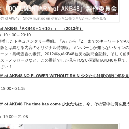
RY of AKB48 Show must go on 少女たちは傷つきながら、夢を見る
y of AKB48『AKB48＋1＋10』」 （2013年）
19：00～20:10
年に密着したドキュメンタリー番組。「A」から「Z」までのキーワードでAK
画版とは異なる内容のオリジナル特別版。メンバーしか知らないサイン
ーン・島崎遥香の素顔、2012年のAKB48被災地訪問全記録、そして前
ストメッセージなど、この番組でしか見られない素顔のAKB48を見て
ださい！
Y of AKB48 NO FLOWER WITHOUT RAIN 少女たちは涙の後に何を
:00～21:15
Y of AKB48 The time has come 少女たちは、今、その背中に何を想
9:00～21:05