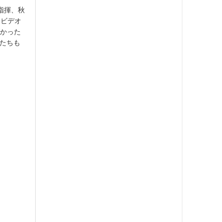
指揮、秋
クビデオ
なかった
人たちも