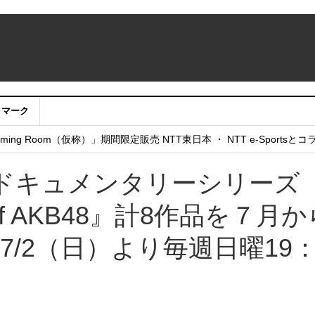
クマーク
：アカウントサービス移行のお知らせ
ing Room（仮称）」期間限定販売 NTT東日本 ・ NTT e-Sports
せていただきたい！」
たドキュメンタリーシリーズ
of AKB48』計8作品を７月か
/2（日）より毎週日曜19：