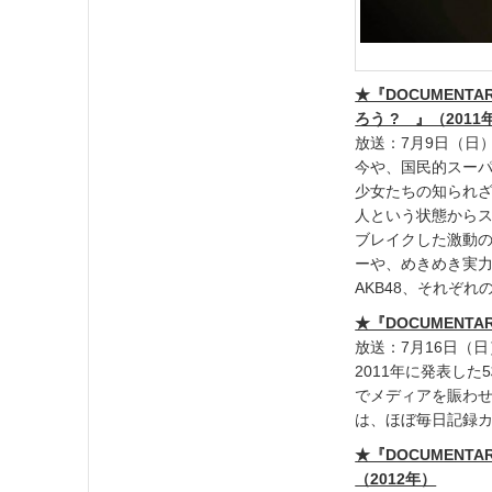
★『DOCUMENTAR
ろう ? 』（2011
放送：7月9日（日）1
今や、国民的スーパ
少女たちの知られざ
人という状態からス
ブレイクした激動の
ーや、めきめき実
AKB48、それぞ
★『DOCUMENTAR
放送：7月16日（日）
2011年に発表し
でメディアを賑わせた
は、ほぼ毎日記録
★『DOCUMENTAR
（2012年）