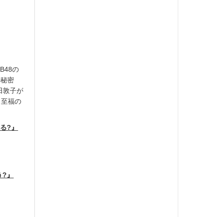
B48の
の秘密
田敦子が
、至福の
見る?』
う?』