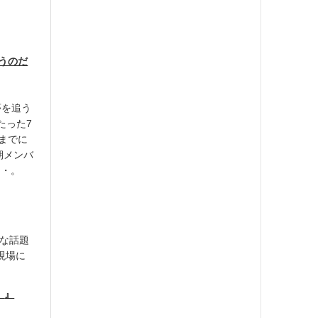
思うのだ
夢を追う
たった7
までに
期メンバ
・・。
まな話題
の現場に
ー
」
』