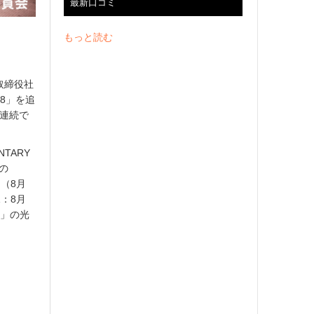
最新口コミ
もっと読む
取締役社
8」を追
月連続で
TARY
開の
』（8月
t1：8月
8」の光