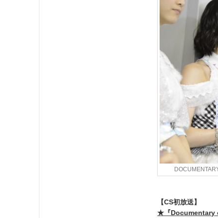
DOCUMENTAR
【CS初放送】
★『Documentary o