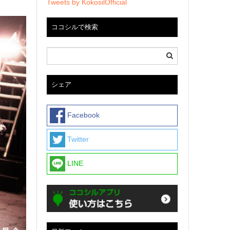
Tweets by KokosilOfficial
ココシルで検索
シェア
Facebook
Twitter
LINE