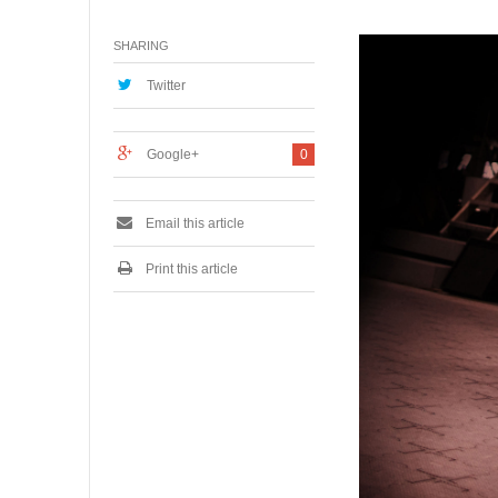
月
2
SHARING
9
,
2
Twitter
0
1
7
Google+
0
Email this article
Print this article