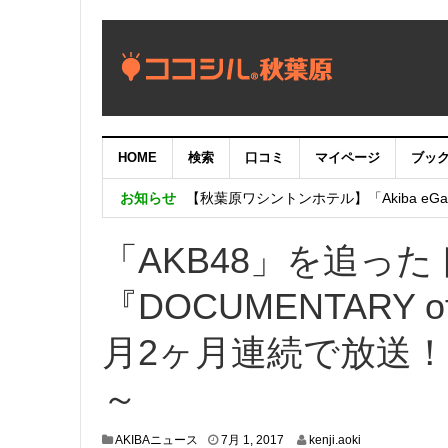
HOME
検索
口コミ
マイページ
ブッ
【重要：9月5日（火）22時】ココシル
お知らせ
【秋葉原ワシントンホテル】「Akiba eGam
「いま、困っている店舗の皆様を応援さ
「AKB48」を追っ
『DOCUMENTARY 
月2ヶ月連続で放送！7
～
6
AKIBAニュース
7月 1, 2017
kenji.aoki