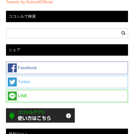
Tweets by KokosilOfficial
ココシルで検索
シェア
Facebook
Twitter
LINE