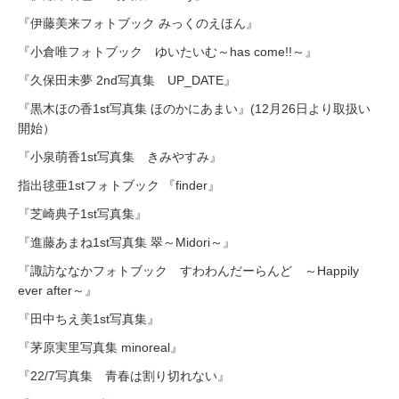
『伊藤美来フォトブック みっくのえほん』
『小倉唯フォトブック ゆいたいむ～has come!!～』
『久保田未夢 2nd写真集 UP_DATE』
『黒木ほの香1st写真集 ほのかにあまい』(12月26日より取扱い
開始）
『小泉萌香1st写真集 きみやすみ』
指出毬亜1stフォトブック 『finder』
『芝崎典子1st写真集』
『進藤あまね1st写真集 翠～Midori～』
『諏訪ななかフォトブック すわわんだーらんど ～Happily
ever after～』
『田中ちえ美1st写真集』
『茅原実里写真集 minoreal』
『22/7写真集 青春は割り切れない』