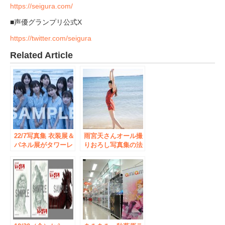
https://seigura.com/
■声優グランプリ公式X
https://twitter.com/seigura
Related Article
22/7写真集 衣装展＆
雨宮天さんオール撮
パネル展がタワーレ
りおろし写真集の法
コードにて開催決
人別特典画像が解
定！撮影に使用した
禁！ 予約受付中！
実際の衣装を展示！