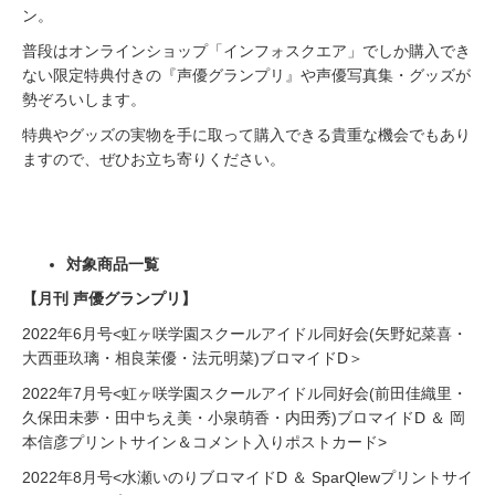
ン。
普段はオンラインショップ「インフォスクエア」でしか購⼊でき
ない限定特典付きの『声優グランプリ』や声優写真集・グッズが
勢ぞろいします。
特典やグッズの実物を⼿に取って購⼊できる貴重な機会でもあり
ますので、ぜひお⽴ち寄りください。
対象商品一覧
【月刊 声優グランプリ】
2022年6月号<虹ヶ咲学園スクールアイドル同好会(矢野妃菜喜・
大西亜玖璃・相良茉優・法元明菜)ブロマイドD＞
2022年7月号<虹ヶ咲学園スクールアイドル同好会(前田佳織里・
久保田未夢・田中ちえ美・小泉萌香・内田秀)ブロマイドD ＆ 岡
本信彦プリントサイン＆コメント入りポストカード>
2022年8月号<水瀬いのりブロマイドD ＆ SparQlewプリントサイ