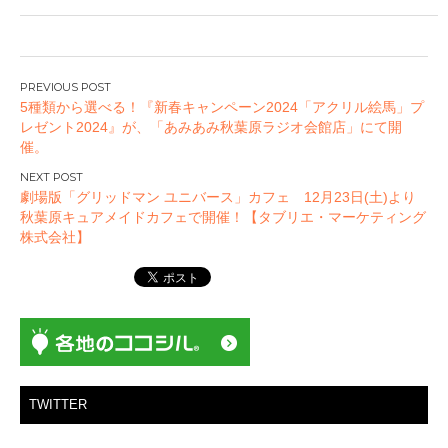
投
5種類から選べる！『新春キャンペーン2024「アクリル絵馬」プ
稿
レゼント2024』が、「あみあみ秋葉原ラジオ会館店」にて開
ナ
催。
ビ
ゲ
劇場版「グリッドマン ユニバース」カフェ 12月23日(土)より
ー
秋葉原キュアメイドカフェで開催！【タブリエ・マーケティング
株式会社】
シ
ョ
ン
TWITTER