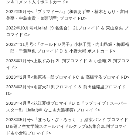
ン＆コメント入りポストカード>
2022年9月号<『プリマドール』(和氣あず未・楠木ともり・富田
美憂・中島由貴・鬼頭明里) ブロマイドD>
2022年10月号<Liella!（9 名集合） 2Lブロマイド ＆ 東山奈央 ブ
ロマイド C>
2022年11月号<『クールドジ男子』小林千晃・内山昂輝・梅原裕
一郎・千葉翔也 ブロマイド D ＆ 小野大輔 ポストカード>
2023年1月号<上坂すみれ 2L 判ブロマイド ＆ 小倉唯 2L判ブロマ
イド>
2023年2月号<梅原裕一郎ブロマイドC ＆ 高橋李依ブロマイドD>
2023年3月号<雨宮天2L判ブロマイド ＆ 前田佳織里ブロマイド
D>
2023年4月号<花江夏樹ブロマイドD ＆『ラブライブ！スーパー
スター!!』Liella!(岬 なこ＆大熊和奏) ブロマイド>
2023年5月号<『ぼっち・ざ・ろっく！』結束バンド ブロマイド
D＆蓮ノ空女学院スクールアイドルクラブ6名集合2L判ブロマイ
ド＆小倉唯ブロマイド>