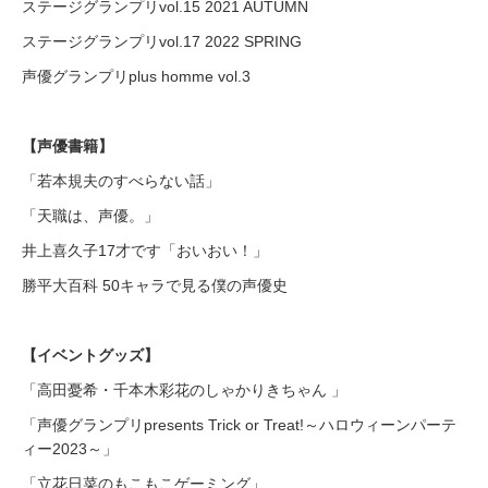
ステージグランプリvol.15 2021 AUTUMN
ステージグランプリvol.17 2022 SPRING
声優グランプリplus homme vol.3
【声優書籍】
「若本規夫のすべらない話」
「天職は、声優。」
井上喜久子17才です「おいおい！」
勝平大百科 50キャラで見る僕の声優史
【イベントグッズ】
「高田憂希・千本木彩花のしゃかりきちゃん 」
「声優グランプリpresents Trick or Treat!～ハロウィーンパーテ
ィー2023～」
「立花日菜のもこもこゲーミング」