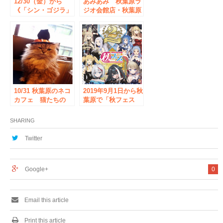
12/30（金）から
あみあみ 秋葉原ラ
《「シン・ゴジラ」
ジオ会館店・秋葉原
オンリーショップ in
店2nd 短縮営業のご
書泉》開催！
案内
10/31 秋葉原のネコ
2019年9月1日から秋
カフェ 猫たちの
葉原で「秋フェス
「ハロウィーンコス
2019秋×アズールレ
プレイベント」開催
ーン」の開催決定！
SHARING
New
Twitter
Google+
0
Email this article
Print this article