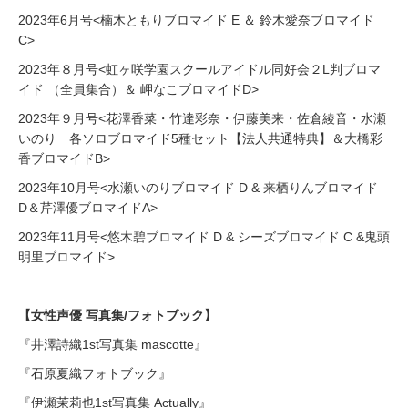
2023年6月号<楠木ともりブロマイド E ＆ 鈴木愛奈ブロマイド
C>
2023年８月号<虹ヶ咲学園スクールアイドル同好会２L判ブロマ
イド （全員集合）＆ 岬なこブロマイドD>
2023年９月号<花澤香菜・竹達彩奈・伊藤美来・佐倉綾音・水瀬
いのり 各ソロブロマイド5種セット【法人共通特典】＆大橋彩
香ブロマイドB>
2023年10月号<水瀬いのりブロマイド D & 来栖りんブロマイド
D＆芹澤優ブロマイドA>
2023年11月号<悠木碧ブロマイド D & シーズブロマイド C &鬼頭
明里ブロマイド>
【女性声優 写真集/フォトブック】
『井澤詩織1st写真集 mascotte』
『石原夏織フォトブック』
『伊瀬茉莉也1st写真集 Actually』