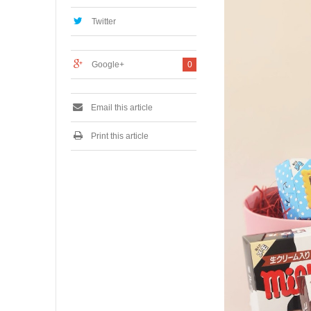
,
2
Twitter
0
2
4
Google+
0
Email this article
Print this article