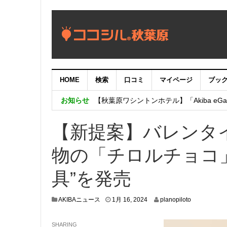
HOME
検索
口コミ
マイページ
ブッ
【重要：9月5日（火）22時】ココシル
お知らせ
【秋葉原ワシントンホテル】「Akiba eGam
「いま、困っている店舗の皆様を応援さ
【新提案】バレンタ
物の「チロルチョコ
具”を発売
1
AKIBAニュース
1月 16, 2024
planopiloto
月
1
SHARING
3