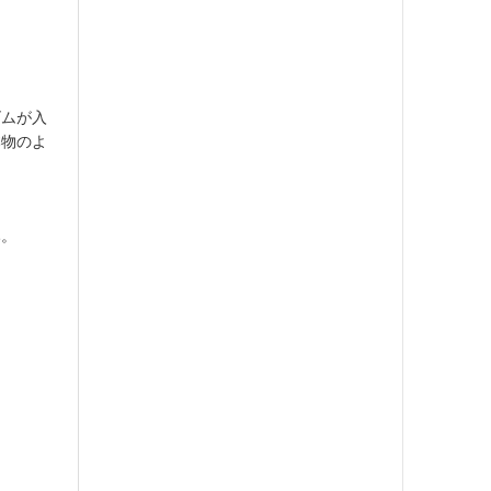
ゴムが入
本物のよ
み。