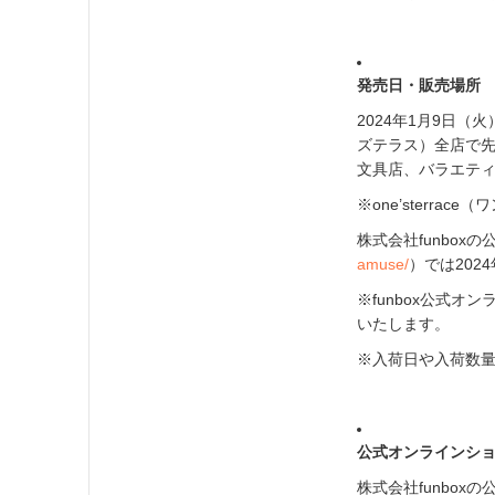
発売日・販売場所
2024年1月9日（火
ズテラス）全店で
文具店、バラエティ
※one’sterra
株式会社funbo
amuse/
）では202
※funbox公式オン
いたします。
※入荷日や入荷数
公式オンラインシ
株式会社funbo