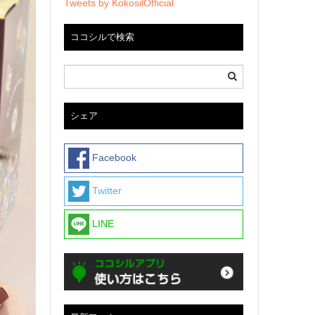
Tweets by KokosilOfficial
ココシルで検索
シェア
Facebook
Twitter
LINE