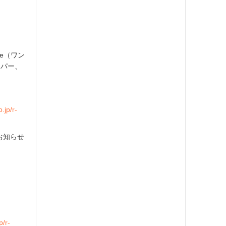
ce（ワン
ーパー、
.jp/r-
てお知らせ
。
p/r-