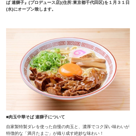
ば 連獅子』(プロデュース店)(住所:東京都千代田区)を１月３１日
(水)にオープン致します。
■⾁⽟中華そば 連獅子について
⾃家製特製ダレを使った⾃慢の⾁⽟と、濃厚でコク深い味わいが
特徴的な「満⽉たまご」が織り成す絶妙な味わい！