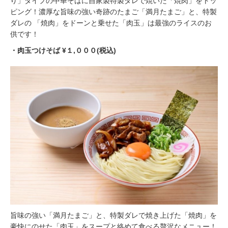
り」タイプの中華そばに⾃家製特製ダレで焼いた「焼⾁」をトッ
ピング！濃厚な旨味の強い奇跡のたまご「満⽉たまご」と、特製
ダレの 「焼⾁」をドーンと乗せた「⾁⽟」は最強のライスのお
供です！
・⾁⽟つけそば ¥１,０００(税込)
旨味の強い「満⽉たまご」と、特製ダレで焼き上げた「焼⾁」を
豪快にのせた「⾁⽟」をスープと絡めて⾷べる贅沢なメニュー！