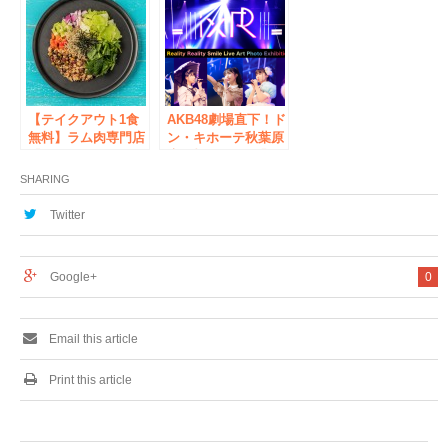
イパーボルトストレ
ル」を1BUY1GET
ッチ導入店舗
FREE！を26日に開
催します。
【テイクアウト1食
AKB48劇場直下！ド
無料】ラム肉専門店
ン・キホーテ秋葉原
『めり乃』監修のゴ
店5階にAKB48「IxR
ーストレストラン
コーナー」OPEN！
SHARING
「サラダ専門店
記念グッズとして
HAVE A GOOD
IxR(アイル)：大盛真
Twitter
HARVEST」がUber
歩・小栗有以・久保
Eats限定で新宿、銀
怜音・西川怜・山内
座、秋葉原にNEW
瑞葵の「ほぼ等身ポ
Google+
0
OPEN！
スター」販売！
Email this article
Print this article