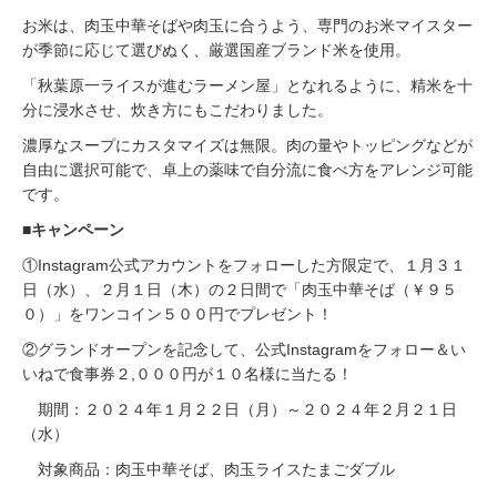
お米は、肉玉中華そばや肉玉に合うよう、専門のお米マイスター
が季節に応じて選びぬく、厳選国産ブランド米を使用。
「秋葉原一ライスが進むラーメン屋」となれるように、精⽶を⼗
分に浸⽔させ、炊き⽅にもこだわりました。
濃厚なスープにカスタマイズは無限。⾁の量やトッピングなどが
⾃由に選択可能で、卓上の薬味で⾃分流に⾷べ⽅をアレンジ可能
です。
■キャンペーン
①Instagram公式アカウントをフォローした方限定で、１月３１
日（水）、２月１日（木）の２日間で「⾁⽟中華そば（￥９５
０）」をワンコイン５００円でプレゼント！
②グランドオープンを記念して、公式Instagramをフォロー＆い
いねで食事券２,０００円が１０名様に当たる！
期間：２０２４年１月２２日（月）～２０２４年２月２１日
（水）
対象商品：肉玉中華そば、肉玉ライスたまごダブル