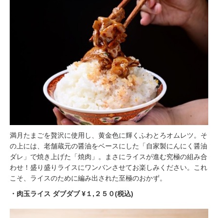
満月たまごを贅沢に使用し、黄金色に輝くふわとろオムレツ。そ
の上には、老舗蔵元の醤油をベースにした「自家製にんにく醤油
ダレ」で焼き上げた「焼肉」。まさにライスが進む究極の組み合
わせ！盛り盛りライスにワンバンさせてお楽しみください。これ
こそ、ライスのために編み出された至極のおかず。
・⾁⽟ライス ダブダブ ¥１,２５０(税込)