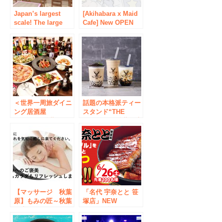
Japan’s largest
[Akihabara x Maid
scale! The large
Cafe] New OPEN
maid cafe “Athome
for the first time in
Cafe AKIBA
4 years from TOY
Cultures Zone”,
GROUP ★ New
which boasts 152
store maid cafe
tsubo, will open its
“Little Star Rabbit”
grand opening on
with the concept of
Saturday, February
stars and rabbits
12, 2022!
＜世界一周旅ダイニ
話題の本格派ティー
ング居酒屋
スタンド“THE
PUSHUP 秋葉原駅
ALLEY” が秋葉原店
店＞ OPEN 11周年
と、祐天寺店の2店
記念の感謝企画を
舗をNEW OPEN！
10/18より開催！
【マッサージ 秋葉
「名代 宇奈とと 笹
原】もみの匠～秋葉
塚店」NEW
原店～3/31NEW
OPEN！記念キャン
OPEN 最新機器ハ
ペーン「うな丼ダブ