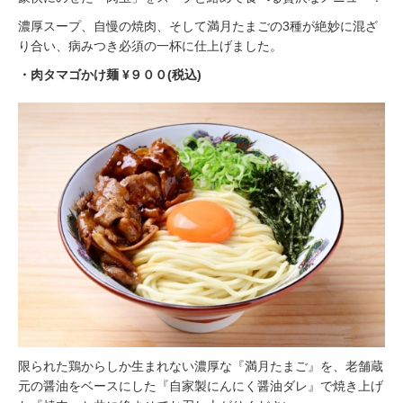
濃厚スープ、自慢の焼肉、そして満月たまごの3種が絶妙に混ざ
り合い、病みつき必須の一杯に仕上げました。
・⾁タマゴかけ麺 ¥９００(税込)
限られた鶏からしか生まれない濃厚な『満月たまご』を、老舗蔵
元の醤油をベースにした『自家製にんにく醤油ダレ』で焼き上げ