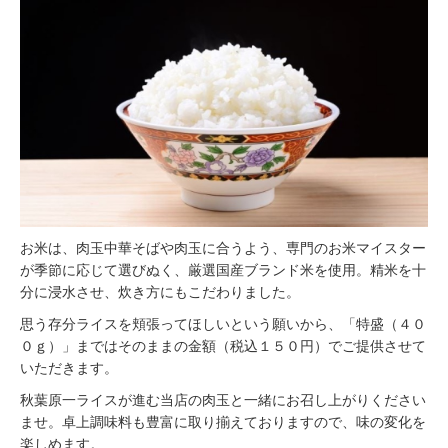
お米は、肉玉中華そばや肉玉に合うよう、専門のお米マイスター
が季節に応じて選びぬく、厳選国産ブランド米を使用。精⽶を⼗
分に浸⽔させ、炊き⽅にもこだわりました。
思う存分ライスを頬張ってほしいという願いから、「特盛（４０
０ｇ）」まではそのままの⾦額（税込１５０円）でご提供させて
いただきます。
秋葉原⼀ライスが進む当店の⾁⽟と⼀緒にお召し上がりください
ませ。卓上調味料も豊富に取り揃えておりますので、味の変化を
楽しめます。