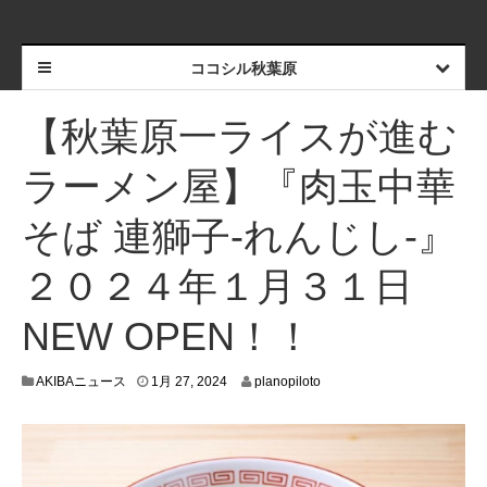
ココシル秋葉原
【秋葉原一ライスが進む
ラーメン屋】『⾁⽟中華
そば 連獅子-れんじし-』
２０２４年１⽉３１⽇
NEW OPEN！！
1
AKIBAニュース
1月 27, 2024
planopiloto
月
2
6
,
2