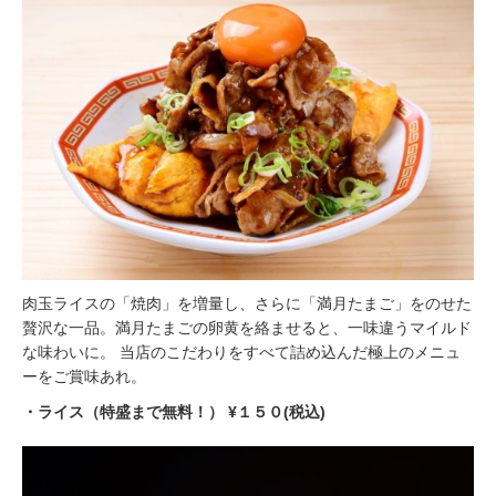
⾁⽟ライスの「焼⾁」を増量し、さらに「満⽉たまご」をのせた
贅沢な⼀品。満⽉たまごの卵⻩を絡ませると、⼀味違うマイルド
な味わいに。 当店のこだわりをすべて詰め込んだ極上のメニュ
ーをご賞味あれ。
・ライス（特盛まで無料！） ¥１５０(税込)