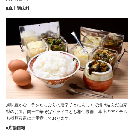
■卓上調味料
⾵味豊かなニラをたっぷりの唐⾟⼦とにんにくで漬け込んだ⾃家
製のお供。⾁⽟中華そばやライスとも相性抜群。卓上のアイテム
も種類豊富にご⽤意しております。
■店舗情報