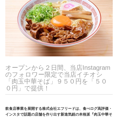
0
2
4
オープンから２⽇間、当店Instagram
のフォロワー限定で当店イチオシ
「⾁⽟中華そば」９５０円を「５０
０円」で提供！
飲食店事業を展開する株式会社エフリードは、食べログ高評価・
インスタで話題の店舗を作り出す新進気鋭の本格派『肉玉中華そ