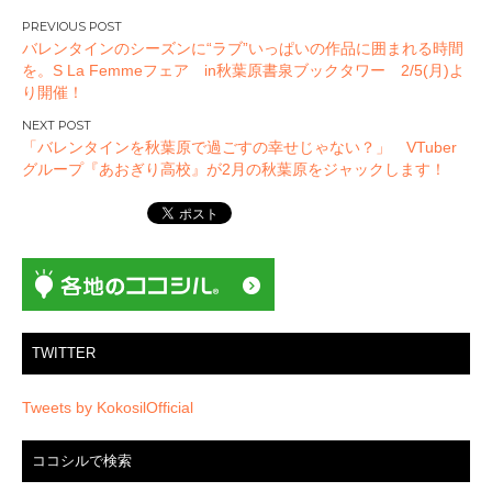
投
バレンタインのシーズンに“ラブ”いっぱいの作品に囲まれる時間
稿
を。S La Femmeフェア in秋葉原書泉ブックタワー 2/5(月)よ
ナ
り開催！
ビ
ゲ
「バレンタインを秋葉原で過ごすの幸せじゃない？」 VTuber
ー
グループ『あおぎり高校』が2月の秋葉原をジャックします！
シ
ョ
ン
TWITTER
Tweets by KokosilOfficial
ココシルで検索