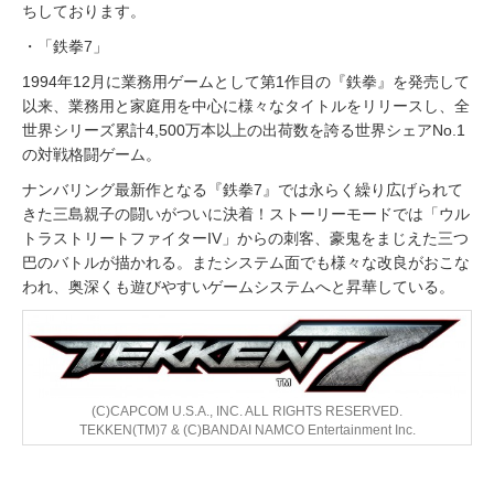
ちしております。
・「鉄拳7」
1994年12月に業務用ゲームとして第1作目の『鉄拳』を発売して
以来、業務用と家庭用を中心に様々なタイトルをリリースし、全
世界シリーズ累計4,500万本以上の出荷数を誇る世界シェアNo.1
の対戦格闘ゲーム。
ナンバリング最新作となる『鉄拳7』では永らく繰り広げられて
きた三島親子の闘いがついに決着！ストーリーモードでは「ウル
トラストリートファイターIV」からの刺客、豪鬼をまじえた三つ
巴のバトルが描かれる。またシステム面でも様々な改良がおこな
われ、奥深くも遊びやすいゲームシステムへと昇華している。
(C)CAPCOM U.S.A., INC. ALL RIGHTS RESERVED.
TEKKEN(TM)7 & (C)BANDAI NAMCO Entertainment Inc.