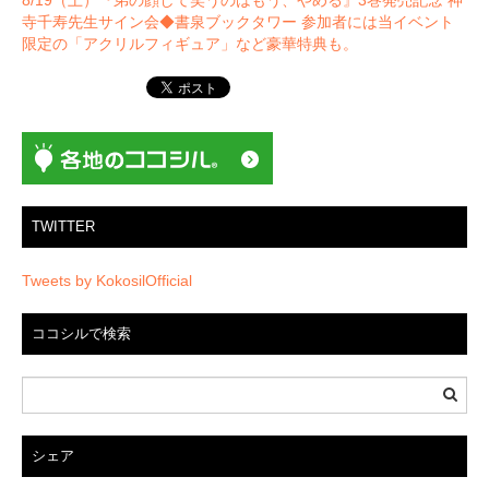
ー
寺千寿先生サイン会◆書泉ブックタワー 参加者には当イベント
限定の「アクリルフィギュア」など豪華特典も。
シ
ョ
ン
TWITTER
Tweets by KokosilOfficial
ココシルで検索
シェア