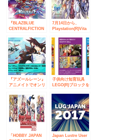
Japan 2018に先駆
ームトーナメントで
けた新大会 オープ
熱くなれ！
ントーナメント「賽
［sai］」 2017年5
月20日(土)、21日
『BLAZBLUE
7月14日から、
(日)開催
CENTRALFICTION
Playstation(R)Vita
』の発売を記念し
専用ソフト「英雄伝
て、秋葉原に「アー
説 空の軌跡 the 3rd
クスシステムワーク
Evolution」発売を
ス」出張所が出
記念して、期間限定
現！ 2016年10月6
ショップが登場
日（木）～10月21日
（金）
『アズールレーン』
子供向け知育玩具
アニメイトでオンリ
LEGO(R)ブロックを
ーショップ開催！秋
使った参加体験型イ
葉原は来年3月より
ベント
「BRICKLIVE(R) in
JAPAN 2018」がベ
ルサール秋葉原で開
催
「HOBBY JAPAN
Japan Lustre User