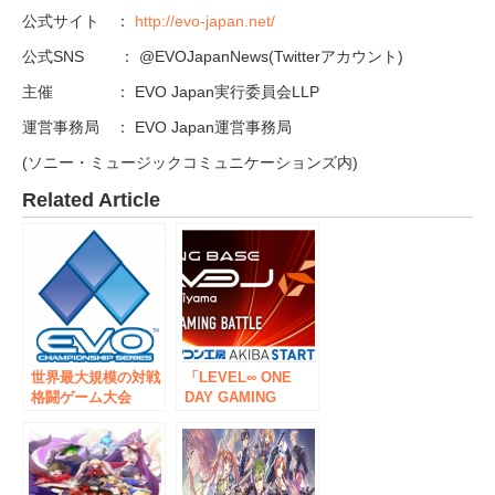
公式サイト ：
http://evo-japan.net/
公式SNS ： @EVOJapanNews(Twitterアカウント)
主催 ： EVO Japan実行委員会LLP
運営事務局 ： EVO Japan運営事務局
(ソニー・ミュージックコミュニケーションズ内)
Related Article
世界最大規模の対戦
「LEVEL∞ ONE
格闘ゲーム大会
DAY GAMING
「EVO Japan
BATTLE」をパソコ
2018」 2018年1月26
ン工房が秋葉原で開
日(金)～28日(日)開
催 8月11・12・13日
催予定 EVO
の3連休は、格闘ゲ