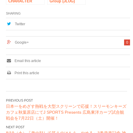
CHARACTER
Group (JLUG)
FESTIVAL 2015」
2017、秋葉原UDXギ
開催！コトブキヤ秋
ャラリーで開催
SHARING
葉原館
Twitter
Google+
0
Email this article
Print this article
投
日本一をめざす熱戦を大型スクリーンで応援！スリーモンキーズ
稿
カフェ秋葉原店にてJ SPORTS Presents 広島東洋カープ試合観
ナ
戦会を7月22日（土）開催！
ビ
ゲ
8/19（土）『弟の顔して笑うのはもう、やめる』3巻発売記念 神