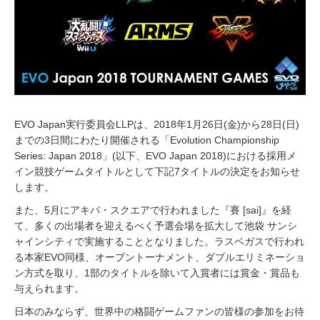
0
1
7
EVO Japan実行委員会LLPは、2018年1月26日(金)から28日(日)
までの3日間にわたり開催される「Evolution Championship
Series: Japan 2018」(以下、EVO Japan 2018)における採用メ
イン競技ゲームタイトルとして下記7タイトルの決定をお知らせ
します。
また、5月にアキバ・スクエアで行われました『賽 [sai]』を経
て、多くの出場者を迎えるべく予選会場を拡大して池袋 サンシ
ャインシティで実施することとなりました。ラスベガスで行われ
る本家EVO同様、オープントーナメント、ダブルエリミネーショ
ン方式を取り、1部のタイトルを除いて入賞者には賞金・賞品も
与えられます。
日本のみならず、世界中の格闘ゲームファンの皆様の参加をお待