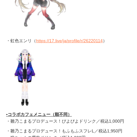
・虹色エンリ（
https://17.live/ja/profile/r/26220114
）
▪️コラボカフェメニュー（順不同）
・雛乃こまるプロデュース！ぴよぴよドリンク／税込1,000円
・雛乃こまるプロデュース！もふもふスフレL／税込1,950円