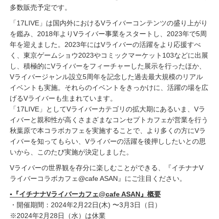
多数販売予定です。
「17LIVE」は国内外におけるVライバーコンテンツの盛り上がり
を鑑み、2018年よりVライバー事業をスタートし、2023年で5周
年を迎えました。2023年にはVライバーの活躍をより応援すべ
く、東京ゲームショウ2023やコミックマーケット103などに出展
し、積極的にVライバーをフィーチャーした展示を行ったほか、
Vライバージャンル設立5周年を記念した過去最大規模のリアル
イベントも実施。それらのイベントをきっかけに、活躍の場を広
げるVライバーも生まれています。
「17LIVE」としてVライバーカテゴリの拡大期にあるいま、Vラ
イバーと親和性が高くさまざまなコンセプトカフェが営業を行う
秋葉原で本コラボカフェを実施することで、より多くの方にVラ
イバーを知ってもらい、Vライバーの活躍を後押ししたいとの思
いから、このたび実施が決定しました。
Vライバーの世界観を存分に楽しむことができる、『イチナナV
ライバーコラボカフェ@cafe ASAN』にご注目ください。
▪️『イチナナVライバーカフェ@cafe ASAN』概要
・開催期間：2024年2月22日(木) 〜3月3日（日）
※2024年2月28日（水）は休業