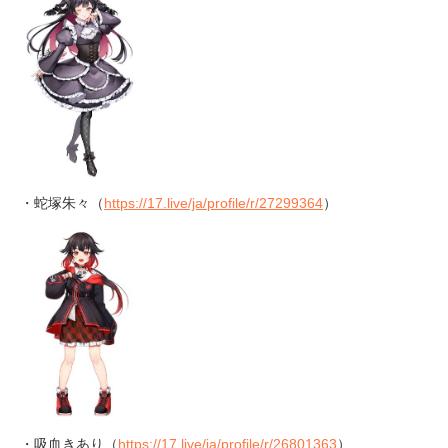
・蛇塚朱々（
https://17.live/ja/profile/r/27299364
）
・吸血きあり（
https://17.live/ja/profile/r/26801363
）