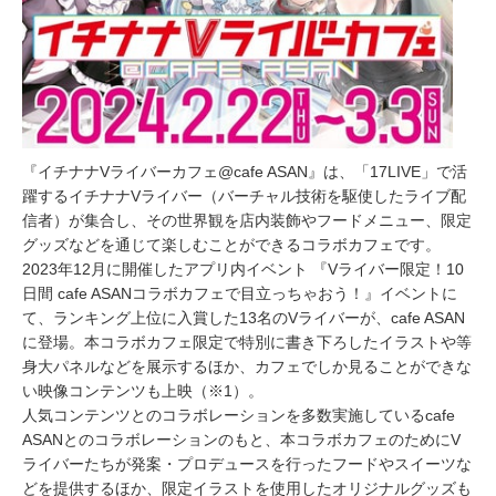
『イチナナVライバーカフェ@cafe ASAN』は、「17LIVE」で活
躍するイチナナVライバー（バーチャル技術を駆使したライブ配
信者）が集合し、その世界観を店内装飾やフードメニュー、限定
グッズなどを通じて楽しむことができるコラボカフェです。
2023年12月に開催したアプリ内イベント 『Vライバー限定！10
日間 cafe ASANコラボカフェで目立っちゃおう！』イベントに
て、ランキング上位に入賞した13名のVライバーが、cafe ASAN
に登場。本コラボカフェ限定で特別に書き下ろしたイラストや等
身大パネルなどを展示するほか、カフェでしか見ることができな
い映像コンテンツも上映（※1）。
人気コンテンツとのコラボレーションを多数実施しているcafe
ASANとのコラボレーションのもと、本コラボカフェのためにV
ライバーたちが発案・プロデュースを行ったフードやスイーツな
どを提供するほか、限定イラストを使用したオリジナルグッズも