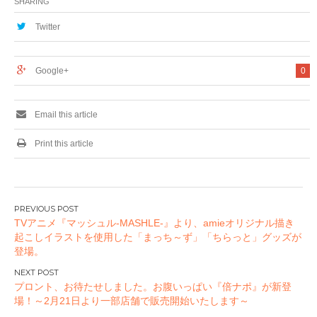
SHARING
ホンなど展示・販
売！
Twitter
Google+
0
Email this article
Print this article
投
TVアニメ『マッシュル-MASHLE-』より、amieオリジナル描き
稿
起こしイラストを使用した「まっち～ず」「ちらっと」グッズが
ナ
登場。
ビ
ゲ
プロント、お待たせしました。お腹いっぱい『倍ナポ』が新登
ー
場！～2月21日より一部店舗で販売開始いたします～