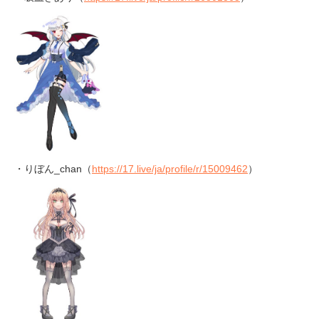
・りぼん_chan（
https://17.live/ja/profile/r/15009462
）