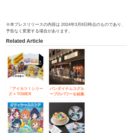
※本プレスリリースの内容は 2024年3月8日時点のものであり、
予告なく変更する場合があります。
Related Article
「アイカツ！シリー
バンダイナムコグル
ズ × TOWER
ープのパワーを結集
RECORDS」コラボ
した次世代キャラク
グッズを3/4発売！
ターカフェの旗艦
最新作「アイカツプ
店 ナムコ『アニ
ラネット！」や「ア
ON STATION
イカツ！」のアイテ
AKIHABARA本店』
ムが登場！
7月16日オープン！