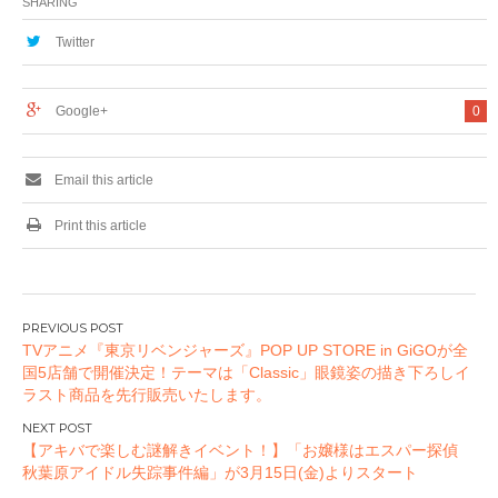
SHARING
「マリオンクレー
ーアルオープンイベ
プ」とのコラボ開
ント第2弾『ROBOT
Twitter
催！描きおろしグッ
FIGURES
ズも登場。
LAUNCH!』が開
催！
Google+
0
Email this article
Print this article
投
TVアニメ『東京リベンジャーズ』POP UP STORE in GiGOが全
稿
国5店舗で開催決定！テーマは「Classic」眼鏡姿の描き下ろしイ
ナ
ラスト商品を先行販売いたします。
ビ
ゲ
【アキバで楽しむ謎解きイベント！】「お嬢様はエスパー探偵
ー
秋葉原アイドル失踪事件編」が3月15日(金)よりスタート