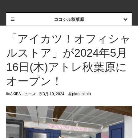
ココシル秋葉原
「アイカツ！オフィシャ
ルストア」が2024年5月
16日(木)アトレ秋葉原に
オープン！
3
AKIBAニュース
3月 19, 2024
planopiloto
月
1
2
,
2
0
2
4