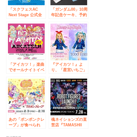
「スクフェスAC
「ガンダム00」10周
Next Stage 公式全
年記念ケーキ、予約
国大会2019 オフィ
開始！
シャルストア」開催
のお知らせ
「アイカツ！」楽曲
『アイカツ！』よ
でオールナイトイベ
り、「星宮いちご」
ント！ 秋葉原のア
「藤堂ユリカ」のプ
ニソンカフェOPEN
レミアムレアドレス
記念でコラボ企画実
＆制服が植毛仕様の
施 予約は2016年7
お人形になって登
月6日(水)12:00～
場。
あの「ポンポンクレ
魂ネイションズの直
ープ」が食べられ
営店『TAMASHII
る！『アイカツ！』
NATIONS STORE
10周年を記念して
TOKYO』リーニュ