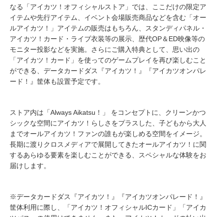
なる「アイカツ！オフィシャルストア」では、ここだけの限定ア
イテムや先行アイテム、イベント会場販売商品などを含む「オー
ルアイカツ！」アイテムの販売はもちろん、スタンディパネル・
アイカツ！カード・ライブ衣装等の展示、歴代OP＆ED映像等の
モニター投影などを実施。さらにご購入特典として、思い出の
「アイカツ！カード」を使ってのゲームプレイを再び楽しむこと
ができる、データカードダス『アイカツ！』『アイカツオンパレ
ード！』筐体も設置予定です。
ストア内は「Always Aikatsu！」 をコンセプトに、クリーンかつ
シックな空間にアイカツ！らしさをプラスした、子どもから大人
までオールアイカツ！ファンの誰もが楽しめる空間をイメージ。
長期に渡りクロスメディアで展開してきたオールアイカツ！に関
するあらゆる要素を楽しむことができる、スペシャルな体験をお
届けします。
※データカードダス『アイカツ！』『アイカツオンパレード！』
筐体利用に際し、「アイカツ！オフィシャルICカード」「アイカ