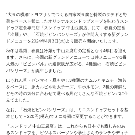
“大豆の横綱”トヨマサリでつくる自家製豆腐と特製のタテギと野
菜をペースト状にしたオリジナルスンドゥブスープを味わうスン
ドゥブ定食専門店「スンドゥブ 中山豆腐店」にて、春夏の定番
「冷麺」や、「石焼ビビンバシリーズ」が仲間入りする新グラン
ドメニューを2024年4⽉3⽇(水)より販売を開始いたします。
秋冬は温麺、春夏は冷麺が中山豆腐店の定番となり4年目を迎え
ます。さらに、今回の新グランドメニューでは丼メニューで1番
人気の「ビビンバ丼」の選択肢が広がる、4種類の「石焼ビビン
バシリーズ」が誕生しました。
ほうれん草・ゼンマイ・豆もやし3種類のナムルとキムチ・海苔
をベースに、豚カルビや明太チーズ、牛ホルモン、3種の海鮮な
どその時の気分に合わせて選べる具だくさんな石焼ビビンバに仕
立てました。
なお、「石焼ビビンバシリーズ」は、ミニスンドゥブセットを基
本として＋220円(税込)でミニ冷麺に変更することができます。
「スンドゥブ 中山豆腐店」は、これからも日本でも親しみのあ
るスンドゥブを、ビジネスパーソンや学生さんのランチやディナ