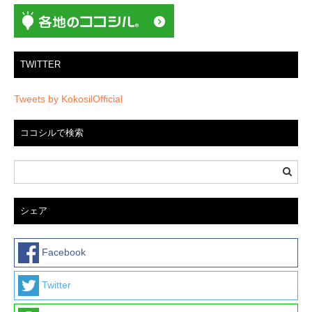
ン
TWITTER
Tweets by KokosilOfficial
ココシルで検索
シェア
Facebook
Twitter