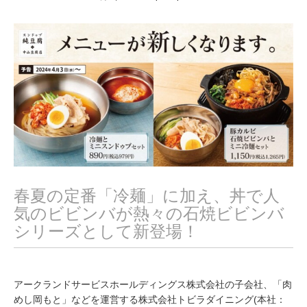
月
6
,
2
0
2
4
春夏の定番「冷麺」に加え、丼で人
気のビビンバが熱々の石焼ビビンバ
シリーズとして新登場！
アークランドサービスホールディングス株式会社の⼦会社、「⾁
めし岡もと」などを運営する株式会社トビラダイニング(本社：