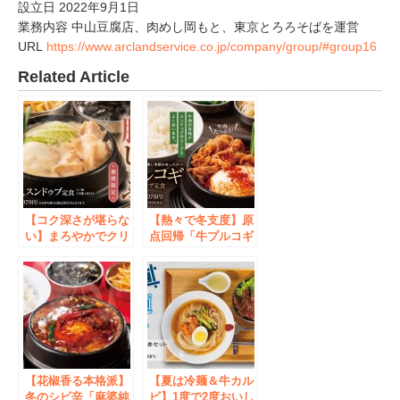
設立日 2022年9月1日
業務内容 中山豆腐店、肉めし岡もと、東京とろろそばを運営
URL
https://www.arclandservice.co.jp/company/group/#group16
Related Article
【コク深さが堪らな
【熱々で冬支度】原
い】まろやかでクリ
点回帰「牛プルコギ
ーミー「ごま豆乳ス
スンドゥブ定食」な
ンドゥブ」中山豆腐
ど中山豆腐店にて冬
店に新登場！
のグランドメニュー
販売開始！
【花椒香る本格派】
【夏は冷麺＆牛カル
冬のシビ辛「麻婆純
ビ】1度で2度おいし