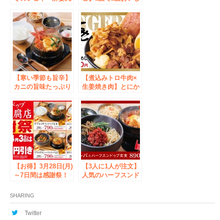
豆腐定食」が期間限
いパワーメニュー
定で登場！
「冷麺・ハーフカル
ビ丼セット」が新登
場！
【寒い季節も旨辛】
【煮込みトロ牛肉×
カニの旨味たっぷり
生姜焼き肉】とにか
「カニスンドゥブ定
くお肉を楽しめる
食」中山豆腐店に新
「生姜焼き肉めし」
登場！
新登場！
【お得】3月28日(月)
【3人に1人が注文】
～7日間は感謝祭！
人気のハーフスンド
スンドゥブ定食専門
ゥブ定食が仲間入
店「中山豆腐店」定
り！国産大豆トヨマ
SHARING
食全品100円引き
サリ100%のスンド
に！
ゥブ定食専門店「中
Twitter
山豆腐店」新グラン