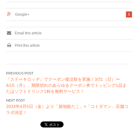
ドメニュー2022年6
月13日(月)スタート
Google+
0
Email this article
Print this article
投
『ステーキロッヂ』でクーポン復活祭を実施！3/31（日）〜
稿
4/15（月）、期限切れのあらゆるクーポン券でトッピング1品ま
ナ
たはソフトドリンク1杯を無料サービス！
ビ
ゲ
2024年4月5日（金）より「築地銀だこ」×「コトダマン」店舗コ
ー
ラボ決定！
シ
ョ