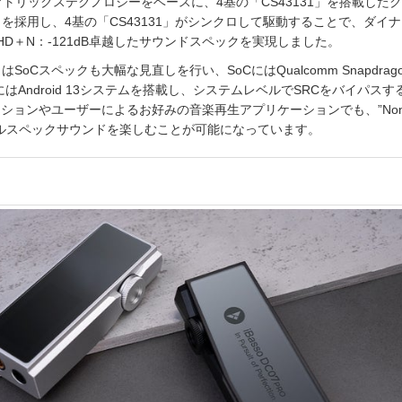
Cマトリックステクノロジーをベースに、4基の「CS43131」を搭載した
ャを採⽤し、4基の「CS43131」がシンクロして駆動することで、ダイ
THD＋N：-121dB卓越したサウンドスペックを実現しました。
はSoCスペックも⼤幅な⾒直しを⾏い、SoCにはQualcomm Snapdragon
にはAndroid 13システムを搭載し、システムレベルでSRCをバイパスす
ションやユーザーによるお好みの⾳楽再⽣アプリケーションでも、”Non
フルスペックサウンドを楽しむことが可能になっています。