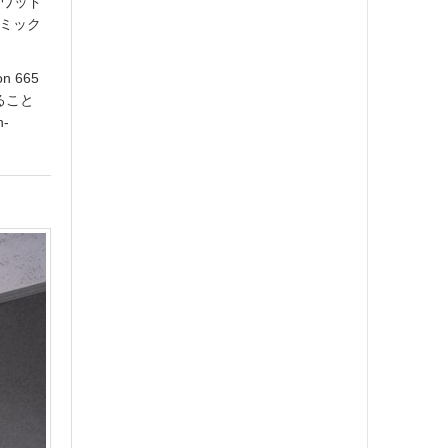
クワッド
ナミック
 665
ること
-