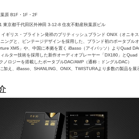
原 B1F・1F・2F
21 東京都千代田区外神田 3-12-8 住友不動産秋葉原ビル
は、イギリス・ブライトン発祥のブリティッシュブランド ONIX（オニキ
ーニングと、ビンテージデザインを採用した、ブランド初のポータブル
ture XM5」や、中国に本拠を置く iBasso（アイバッソ）よりQuad D
ィルター技術を採用した新作オーディオプレーヤー「DX180」とQuad 
テクノロジーを搭載したポータブルDAC/AMP（通称：ドングルDAC）
に加え、iBasso、SHANLING、ONIX、TWISTURAより多数の製品を
介