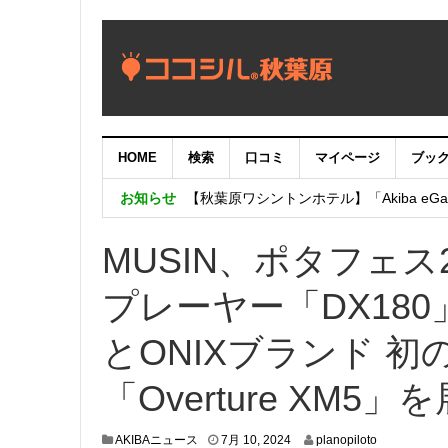
HOME
検索
口コミ
マイページ
ブッ
【重要：9月5日（火）22時】ココシル
お知らせ
【秋葉原ワシントンホテル】「Akiba eGam
「いま、困っている店舗の皆様を応援さ
MUSIN、ポタフェス2
プレーヤー「DX180」
とONIXブランド 
「Overture XM5」
7
AKIBAニュース
7月 10, 2024
planopiloto