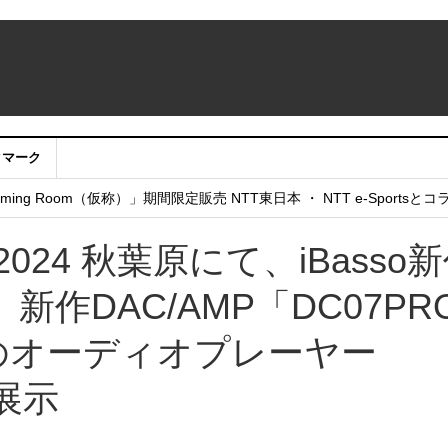
クマーク
：アカウントサービス移行のお知らせ
ing Room（仮称）」期間限定販売 NTT東日本 ・ NTT e-Sports
せていただきたい！」
024 秋葉原にて、iBasso
新作DAC/AMP「DC07PR
初のオーディオプレーヤー
を展示