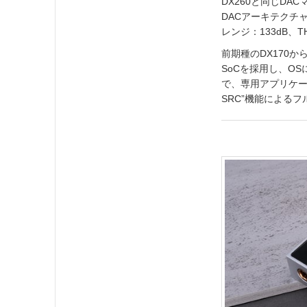
DX260と同じDA
DACアーキテクチ
レンジ：133dB、
前期種のDX170から
SoCを採⽤し、OS
で、専⽤アプリケー
SRC”機能による