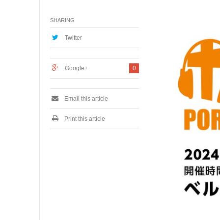
月
1
SHARING
0
,
2
Twitter
0
2
4
Google+
0
Email this article
Print this article