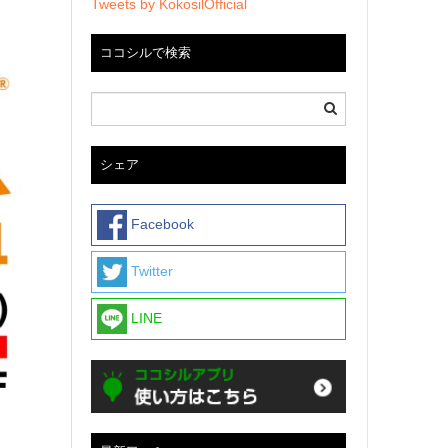
Tweets by KokosilOfficial
ココシルで検索
シェア
Facebook
Twitter
LINE