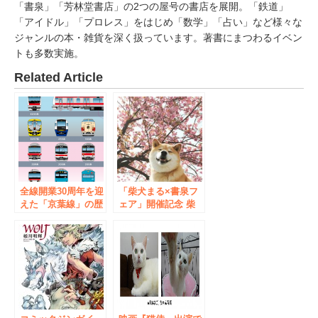
「書泉」「芳林堂書店」の2つの屋号の書店を展開。「鉄道」
「アイドル」「プロレス」をはじめ「数学」「占い」など様々な
ジャンルの本・雑貨を深く扱っています。著書にまつわるイベン
トも多数実施。
Related Article
全線開業30周年を迎
「柴犬まる×書泉フ
えた「京葉線」の歴
ェア」開催記念 柴
代車両がデザインさ
犬まる＆小野慎二郎
れたクリアファイル
さんトークイベント
が5/21より書泉限定
で発売！