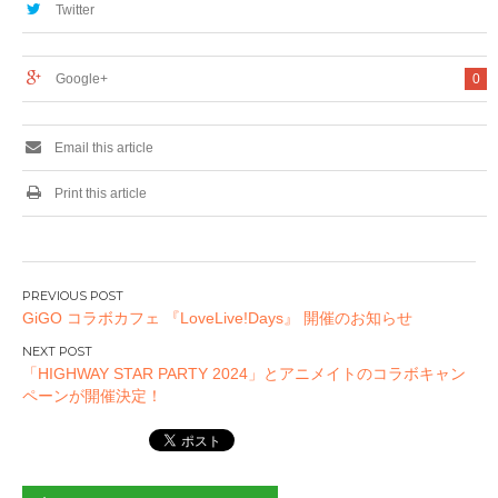
計が4月16日より発
森岡浩之先生サイン
Twitter
売！
会を開催！
Google+
0
Email this article
Print this article
投
GiGO コラボカフェ 『LoveLive!Days』 開催のお知らせ
稿
ナ
「HIGHWAY STAR PARTY 2024」とアニメイトのコラボキャン
ビ
ペーンが開催決定！
ゲ
ー
シ