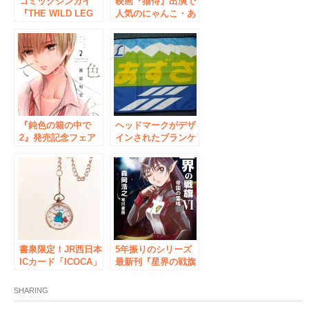
コミックジンガイ
映画『猫侍』出演で
『THE WILD LEG
人気のにゃんこ・あ
wolf』発売を記念し
なごちゃんが、書泉
て2019年1月20日
の１日店長に就
（日）、秋葉原・書
任！ 5/22（日）書
泉ブックタワーでサ
泉ブックタワーに
イン会を開催！
て、参加無料の撮影
会を開催！
『鈍色の箱の中で
ヘッドマークがデザ
2』発売記念フェア
インされたブランケ
＆篠原知宏先
ットが書泉オリジナ
生“初”のサイン会
ル鉄道グッズとして
を、書泉ブックタワ
9/28より発売！！
ーで開催決定！！
書泉限定！JR西日本
5年振りのシリーズ
ICカード「ICOCA」
最新刊『星界の戦旗
のマスコットキャラ
Ⅵ 帝国の雷鳴』発
クターカモノハシの
売を記念して
SHARING
イコちゃんの懐中時
9/21（金）、著者・