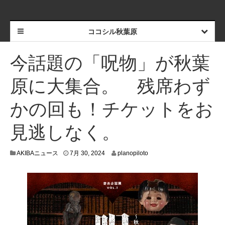
ココシル秋葉原
今話題の「呪物」が秋葉
原に大集合。 残席わず
かの回も！チケットをお
見逃しなく。
7
AKIBAニュース
7月 30, 2024
planopiloto
月
2
4
,
2
0
2
4