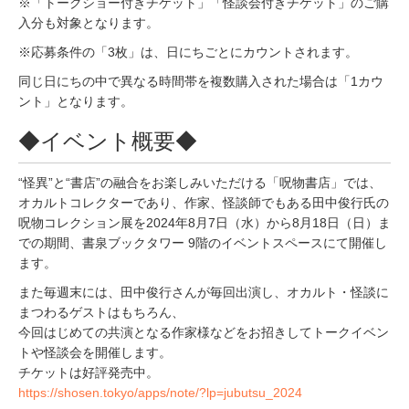
※「トークショー付きチケット」「怪談会付きチケット」のご購
入分も対象となります。
※応募条件の「3枚」は、日にちごとにカウントされます。
同じ日にちの中で異なる時間帯を複数購入された場合は「1カウ
ント」となります。
◆イベント概要◆
“怪異”と“書店”の融合をお楽しみいただける「呪物書店」では、
オカルトコレクターであり、作家、怪談師でもある田中俊行氏の
呪物コレクション展を2024年8月7日（水）から8月18日（日）ま
での期間、書泉ブックタワー 9階のイベントスペースにて開催し
ます。
また毎週末には、田中俊行さんが毎回出演し、オカルト・怪談に
まつわるゲストはもちろん、
今回はじめての共演となる作家様などをお招きしてトークイベン
トや怪談会を開催します。
チケットは好評発売中。
https://shosen.tokyo/apps/note/?lp=jubutsu_2024