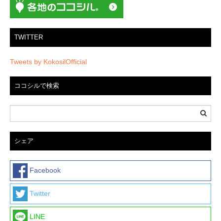
ョ
ン
TWITTER
Tweets by KokosilOfficial
ココシルで検索
シェア
Facebook
Twitter
LINE