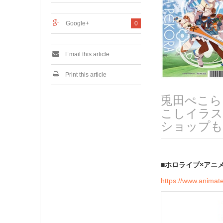
0
2
4
Google+
0
Email this article
Print this article
兎田ぺこら
こしイラス
ショップも開
■
ホロライブ×アニメイ
https://www.animate