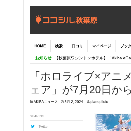
HOME
検索
口コミ
マイページ
ブッ
【重要：9月5日（火）22時】ココシル
お知らせ
【秋葉原ワシントンホテル】「Akiba eGam
「いま、困っている店舗の皆様を応援さ
「ホロライブ×アニメイト
ェア」が7月20日か
7
AKIBAニュース
8月 2, 2024
planopiloto
月
2
SHARING
4
,
2
Twitter