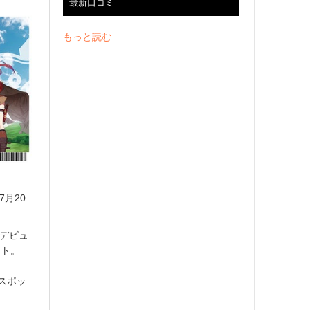
最新口コミ
もっと読む
7月20
にデビュ
ット。
スポッ