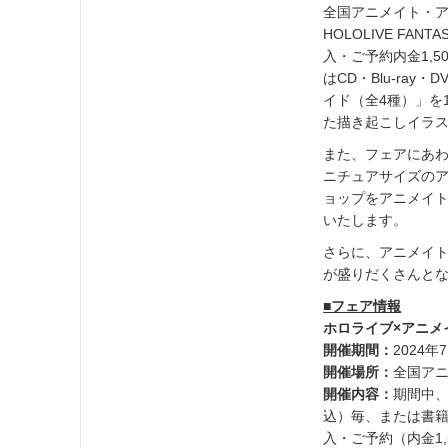
全国アニメイト・ア
HOLOLIVE F
入・ご予約内金1,
はCD・Blu-ra
イド（全4種）」を
た描き起こしイラ
また、フェアにあわ
ニチュアサイズの
ョップをアニメイト池
いたします。
さらに、アニメイ
が盛りだくさんとな
■フェア情報
ホロライブ×アニメイト
開催期間：
2024年
開催場所：
全国ア
開催内容：
期間中、
込）毎、または書籍を
入・ご予約（内金1