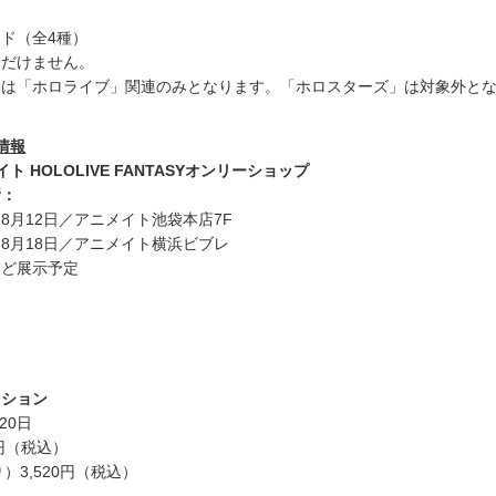
ド（全4種）
ただけません。
象は「ホロライブ」関連のみとなります。「ホロスターズ」は対象外と
情報
 HOLOLIVE FANTASYオンリーショップ
所：
日～8月12日／アニメイト池袋本店7F
日～8月18日／アニメイト横浜ビブレ
など展示予定
クション
20日
0円（税込）
）3,520円（税込）