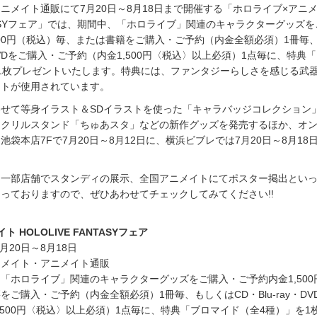
ニメイト通販にて7月20日～8月18日まで開催する「ホロライブ×アニ
ANTASYフェア」では、期間中、「ホロライブ」関連のキャラクターグッズ
500円（税込）毎、または書籍をご購入・ご予約（内金全額必須）1冊毎
y・DVDをご購入・ご予約（内金1,500円〈税込〉以上必須）1点毎に、特典
1枚プレゼントいたします。特典には、ファンタジーらしさを感じる武
ストが使用されています。
せて等身イラスト＆SDイラストを使った「キャラバッジコレクション
アクリルスタンド「ちゅあスタ」などの新作グッズを発売するほか、オ
袋本店7Fで7月20日～8月12日に、横浜ビブレでは7月20日～8月18
ト一部店舗でスタンディの展示、全国アニメイトにてポスター掲出とい
っておりますので、ぜひあわせてチェックしてみてください!!
 HOLOLIVE FANTASYフェア
7月20日～8月18日
ニメイト・アニメイト通販
「ホロライブ」関連のキャラクターグッズをご購入・ご予約内金1,500
ご購入・ご予約（内金全額必須）1冊毎、もしくはCD・Blu-ray・DV
,500円〈税込〉以上必須）1点毎に、特典「ブロマイド（全4種）」を1