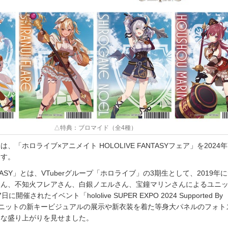
△特典：ブロマイド（全4種）
「ホロライブ×アニメイト HOLOLIVE FANTASYフェア」を2024年
ます。
ANTASY」とは、VTuberグループ「ホロライブ」の3期生として、2019年
さん、不知火フレアさん、白銀ノエルさん、宝鐘マリンさんによるユニ
日に開催されたイベント「hololive SUPER EXPO 2024 Supported By
、ユニットの新キービジュアルの展示や新衣装を着た等身大パネルのフォト
きな盛り上がりを見せました。