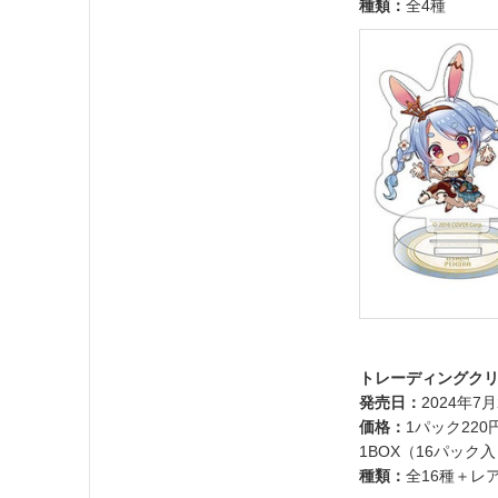
種類：
全4種
トレーディングク
発売日：
2024年7月
価格：
1パック22
1BOX（16パック入
種類：
全16種＋レ