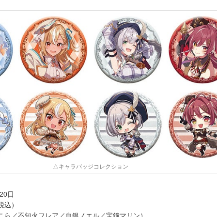
△キャラバッジコレクション
20日
（税込）
こら／不知火フレア／白銀ノエル／宝鐘マリン）