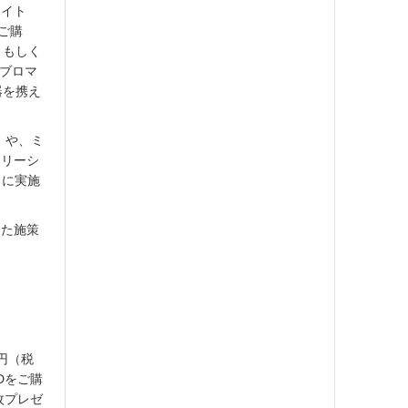
メイト
をご購
、もしく
「ブロマ
器を携え
」や、ミ
ンリーシ
日に実施
った施策
円（税
Dをご購
枚プレゼ