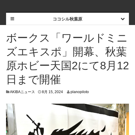
ココシル秋葉原
ボークス「ワールドミニ
ズエキスポ」開幕、秋葉
原ホビー天国2にて8月12
日まで開催
8
AKIBAニュース
8月 15, 2024
planopiloto
月
1
4
,
2
0
2
4