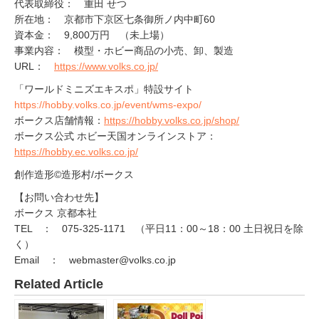
代表取締役： 重田 せつ
所在地： 京都市下京区七条御所ノ内中町60
資本金： 9,800万円 （未上場）
事業内容： 模型・ホビー商品の小売、卸、製造
URL：
https://www.volks.co.jp/
「ワールドミニズエキスポ」特設サイト
https://hobby.volks.co.jp/event/wms-expo/
ボークス店舗情報：
https://hobby.volks.co.jp/shop/
ボークス公式 ホビー天国オンラインストア：
https://hobby.ec.volks.co.jp/
創作造形©造形村/ボークス
【お問い合わせ先】
ボークス 京都本社
TEL ： 075-325-1171 （平日11：00～18：00 土日祝日を除
く）
Email ： webmaster@volks.co.jp
Related Article