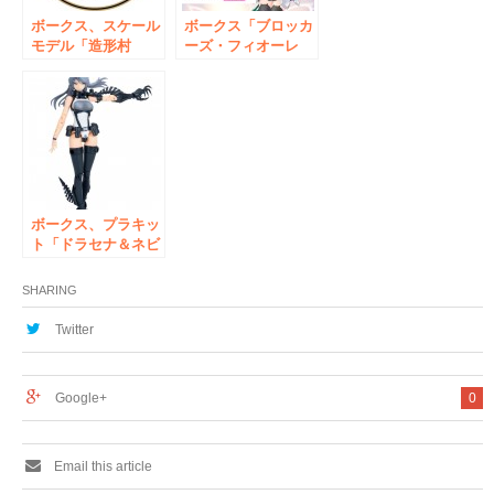
ボークス、スケール
ボークス「ブロッカ
モデル「造形村
ーズ・フィオーレ
SWS」10周年イベ
展」7月13日（土）
ント「大例会」を1
より秋葉原ホビー天
月15日に東京・秋葉
国２にて開催
原ホビー天国2で開
催
ボークス、プラキッ
ト「ドラセナ＆ネビ
ュラ」を2月12日に
新発売 ブロッカー
SHARING
ズFIORE新作は宇宙
ファンタジーな「女
Twitter
の子×エイリアンド
ラゴン」
Google+
0
Email this article