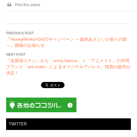
Print this article
投
『HoneyWorks×GiGOキャンペーン ～超絶あざといお前らの姫
稿
～』開催のお知らせ
ナ
ビ
『名探偵コナン』から「arma bianca」 × 「アニメイト」の共同
ゲ
ブランド「arti-mate」によるオリジナルアパレル、雑貨の販売が
ー
決定！
シ
ョ
ン
TWITTER