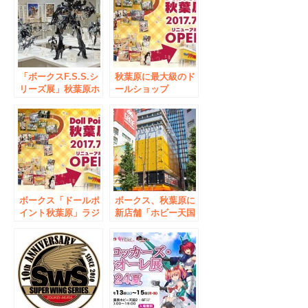
「ボークスF.S.S.シ
秋葉原に最大級のド
リーズ展」秋葉原ホ
ールショップ
ビー天国2で8月10日
OPEN！ ボークス
（土）開幕
「ドールポイント秋
葉原」ラジオ会館に
7月1日復活
ボークス「ドールポ
ボークス、秋葉原に
イント秋葉原」ラジ
新店舗「ホビー天国
オ会館に7月1日復活
2」10月24日先行オ
秋葉原に最大級のド
ープン 「作るホビ
ールショップ
ー」をお届けする自
OPEN！
社ビル旗艦店