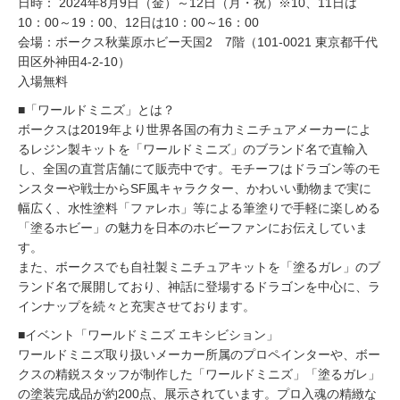
日時： 2024年8月9日（金）～12日（月・祝）※10、11日は
10：00～19：00、12日は10：00～16：00
会場：ボークス秋葉原ホビー天国2 7階（101-0021 東京都千代
田区外神田4-2-10）
入場無料
■「ワールドミニズ」とは？
ボークスは2019年より世界各国の有力ミニチュアメーカーによ
るレジン製キットを「ワールドミニズ」のブランド名で直輸入
し、全国の直営店舗にて販売中です。モチーフはドラゴン等のモ
ンスターや戦士からSF風キャラクター、かわいい動物まで実に
幅広く、水性塗料「ファレホ」等による筆塗りで手軽に楽しめる
「塗るホビー」の魅力を日本のホビーファンにお伝えしていま
す。
また、ボークスでも自社製ミニチュアキットを「塗るガレ」のブ
ランド名で展開しており、神話に登場するドラゴンを中心に、ラ
インナップを続々と充実させております。
■イベント「ワールドミニズ エキシビション」
ワールドミニズ取り扱いメーカー所属のプロペインターや、ボー
クスの精鋭スタッフが制作した「ワールドミニズ」「塗るガレ」
の塗装完成品が約200点、展示されています。プロ入魂の精緻な