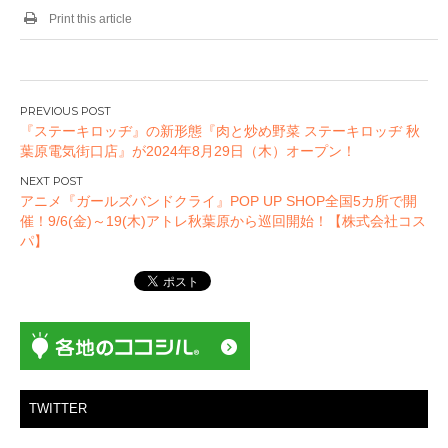
Print this article
投
『ステーキロッヂ』の新形態『肉と炒め野菜 ステーキロッヂ 秋
稿
葉原電気街口店』が2024年8月29日（木）オープン！
ナ
ビ
アニメ『ガールズバンドクライ』POP UP SHOP全国5カ所で開
ゲ
催！9/6(金)～19(木)アトレ秋葉原から巡回開始！【株式会社コス
ー
パ】
シ
ョ
ン
TWITTER