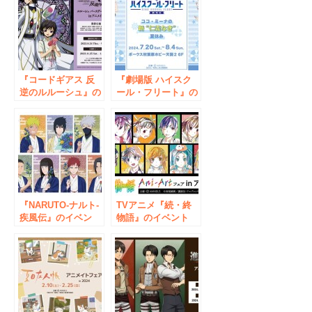
『コードギアス 反
『劇場版 ハイスク
逆のルルーシュ』の
ール・フリート』の
イベント、「『コー
イベント「ココ・ミ
ドギアス 反逆のル
ーナの新“仁義な
ルーシュ』ルルーシ
き”夏休み」の開催
ュ バースデーフェ
が決定！
ア 2023 in アニメイ
ト」の開催が決定！
『NARUTO-ナルト-
TVアニメ『続・終
疾風伝』のイベン
物語』のイベント
ト、「『NARUTO-
「『続・終物語』
ナルト- 疾風伝』う
Ani-Art フェア in ア
ちはサスケ バース
ニメイト」の開催が
デーフェア in アニ
決定！
メイト」の開催が決
定！