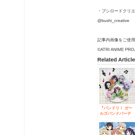
・ブシロードクリエイテ
@bushi_creative
記事内画像をご使用
©ATRI ANIME PRO
Related Articl
『バンドリ！ ガー
ルズバンドパーテ
ィ！』より、ご当
のモチーフを“むぎ
ゅっ“としたアクキ