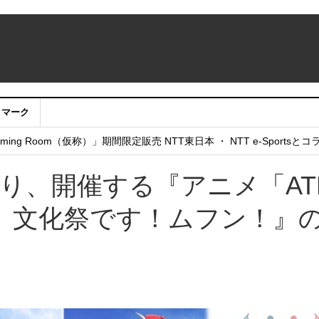
クマーク
：アカウントサービス移行のお知らせ
ing Room（仮称）」期間限定販売 NTT東日本 ・ NTT e-Sports
せていただきたい！」
)より、開催する『アニメ「AT
nts-」 文化祭です！ムフン！』