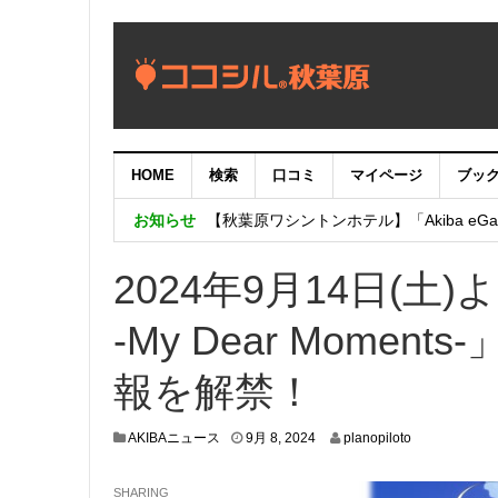
HOME
検索
口コミ
マイページ
ブッ
【重要：9月5日（火）22時】ココシル
お知らせ
【秋葉原ワシントンホテル】「Akiba eGam
「いま、困っている店舗の皆様を応援さ
2024年9月14日(土
-My Dear Mome
報を解禁！
9
AKIBAニュース
9月 8, 2024
planopiloto
月
5
SHARING
,