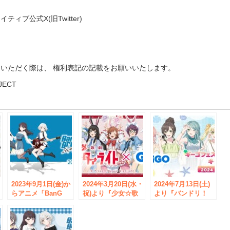
ィブ公式X(旧Twitter)
いただく際は、 権利表記の記載をお願いいたします。
JECT
e
2023年9月1日(金)か
2024年3月20日(水・
2024年7月13日(土)
らアニメ「BanG
祝)より『少女☆歌
より『バンドリ！
地
Dream! It’s
劇 レヴュースタァ
ガールズバンドパー
MyGO!!!!!」×アトレ
ライト×GiGO プラ
ティ！ ギーゴフェ
秋葉原 POP UP
イズキャンペーン』
スタ 2024