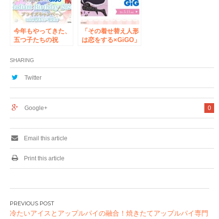
今年もやってきた、
「その着せ替え人形
五つ子たちの祝
は恋をする×GiGO」
祭！！！！！五等分
開催のお知らせ
の花嫁∽ × GiGO
SHARING
Radiant Birthday
2024 開催のお知ら
Twitter
せ
Google+
0
Email this article
Print this article
投
冷たいアイスとアップルパイの融合！焼きたてアップルパイ専門
稿