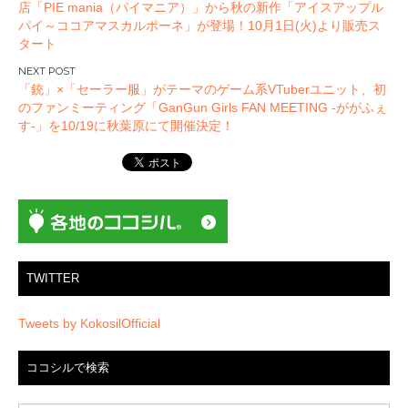
店「PIE mania（パイマニア）」から秋の新作「アイスアップル
ナ
パイ～ココアマスカルポーネ」が登場！10月1日(火)より販売ス
ビ
タート
ゲ
ー
「銃」×「セーラー服」がテーマのゲーム系VTuberユニット、初
のファンミーティング「GanGun Girls FAN MEETING -ががふぇ
シ
す-」を10/19に秋葉原にて開催決定！
ョ
ン
TWITTER
Tweets by KokosilOfficial
ココシルで検索