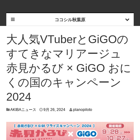
ココシル秋葉原
大人気VTuberとGiGOの
すてきなマリアージュ
赤見かるび × GiGO おに
くの国のキャンペーン
2024
9
AKIBAニュース
9月 26, 2024
planopiloto
月
1
9
,
2