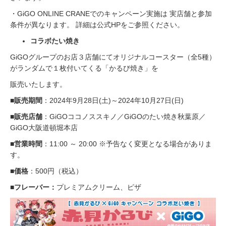
・GiGO ONLINE CRANEでのキャンペーン実施は 実店舗と参加
条件が異なります。 詳細は公式HPをご参照ください。
コラボたい焼き
GiGOグループのお店３店舗にてオリジナルコースター（全5種）
がランダムで１枚付いてくる「かるび焼き」を
販売いたします。
■販売期間
：2024年9月28日(土)～2024年10月27日(日)
■販売店舗
：GiGOココノススキノ／GiGOのたい焼き秋葉原／
GiGO大阪道頓堀本店
■営業時間
：11:00 ～ 20:00 ※予告なく変更となる場合がありま
す。
■価格
：500円（税込）
■フレーバー：
プレミアムクリーム、ピザ