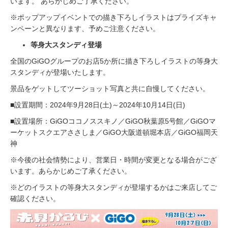
います。 あらかじめご了承ください。
※ポップアップイベントでの描き下ろしイラストはプライズキャ
ンペーンと異なります、予めご注意ください。
等身大スタンディ登場
全国のGiGOグループのお店5か所に描き下ろしイラストの等身大
スタンディが登場いたします。
景品をゲットしてツーショット写真と共に自慢してください。
■設置期間：2024年9月28日(土)～2024年10月14日(日)
■設置場所：GiGOココノススキノ／GiGO秋葉原5号館／GiGOマ
ーケットスクエアささしま／GiGO大阪道頓堀本店／GiGO福岡天
神
※今後の社会情勢により、営業日・時間が変更となる場合がござ
います。あらかじめご了承ください。
※どのイラストの等身大スタンディが登場するかはご来店してご
確認ください。