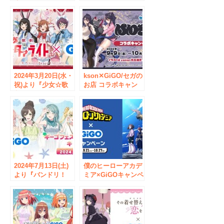
生×GiGO～はたらく
巨人」The Final
超学生～開催のお知
Season開催のお知
らせ
らせ
2024年3月20日(水・
kson✕GiGO/セガの
祝)より『少女☆歌
お店 コラボキャン
劇 レヴュースタァ
ペーン開催のお知ら
ライト×GiGO プラ
せ
イズキャンペーン』
が開催決定！
2024年7月13日(土)
僕のヒーローアカデ
より『バンドリ！
ミア×GiGOキャンペ
ガールズバンドパー
ーン開催のお知ら
ティ！ ギーゴフェ
せ 開催期間：2024
スタ 2024
年9月21日（土）～
Summer』が開催決
2024年10月27日
定！
（日）