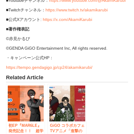
■Youtubeチャンネル：
https://www.youtube.com/@AkamiKarubi
■Twitchチャンネル：
https://www.twitch.tv/akamikarubi
■公式Xアカウント:
https://x.com/AkamiKarubi
■著作権表記
©赤見かるび
©GENDA GiGO Entertainment Inc, All rights reserved.
・キャンペーン公式HP：
https://tempo.gendagigo.jp/cp24/akamikarubi/
Related Article
初EP『MAR6LE』
GiGO コラボカフェ
発売記念！！ 超学
TVアニメ「進撃の