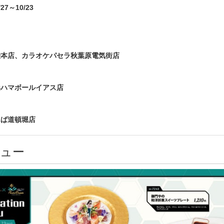
27～10/23
袋本店、カラオケパセラ秋葉原電気街店
浜ハマボールイアス店
んば道頓堀店
ュー