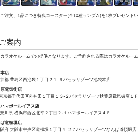
ご注文、1品につき特典コースター(全10種ランダム)を1枚プレゼント
ご案内
はカラオケルームでの提供となります。ご予約される際はカラオケルー
袋本店
21 東京都 豊島区西池袋１丁目２１-９パセラリゾーツ池袋本店
葉原電気街店
021 東京都千代田区外神田１丁目１３-２パセラリゾーツ秋葉原電気街店１
浜ハマボールイアス店
04 神奈川県 横浜市西区北幸２丁目２-１ハマボールイアス４Ｆ
んば道頓堀店
71 大阪府 大阪市中央区道頓堀１丁目４-２７パセラリゾーツなんば道頓堀店