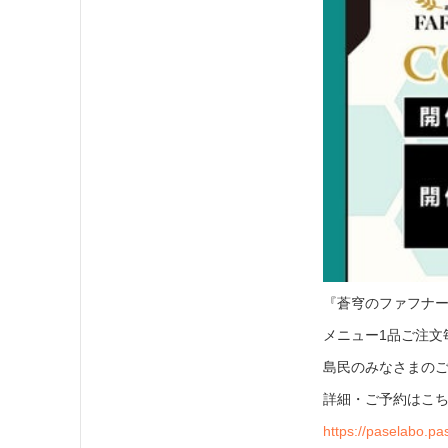
『蒼穹のファフナー
メニュー1品ご注文
島民のみなさまの
詳細・ご予約はこ
https://paselabo.pa