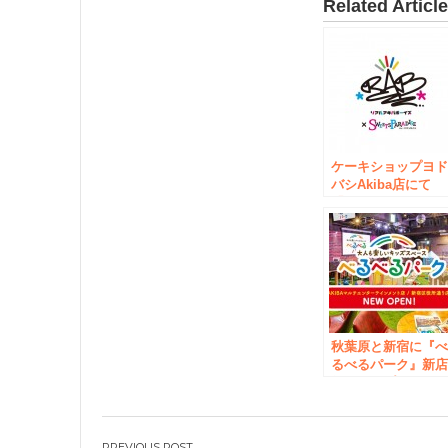
Related Articl
ケーキショップヨ
バシAkiba店にて
「RAB（リアルア
バボーイズ）」コ
ボ開催決定！2021
2月8日(月)から2021
年3月21日(日)まで
#RAB
秋葉原と新宿に『
るべるパーク』新
舗がオープン！5ヶ
月間で10店舗が続
登場！既に2万人以
上が訪れ、大人も