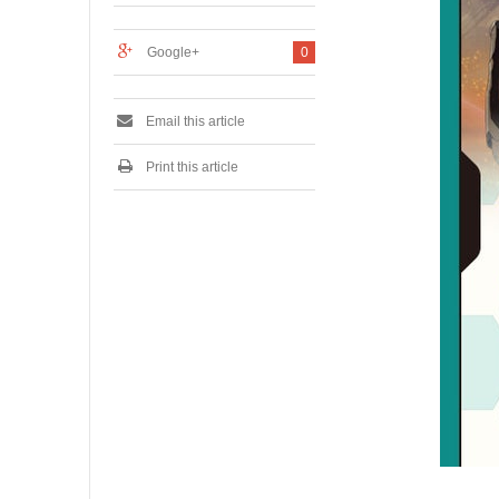
0
2
4
Google+
0
Email this article
Print this article