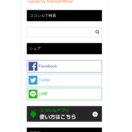
Tweets by KokosilOfficial
ココシルで検索
シェア
Facebook
Twitter
LINE