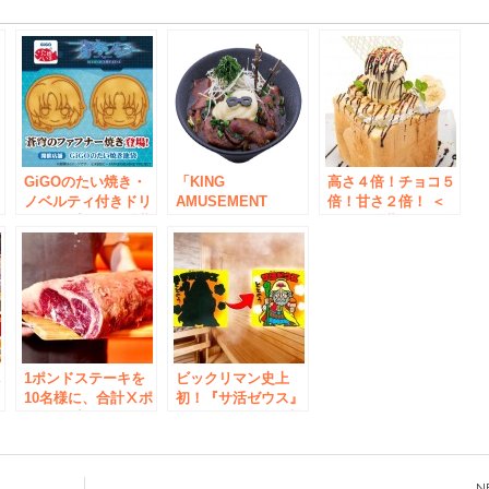
e
ド
GiGOのたい焼き・
「KING
高さ４倍！チョコ５
ノベルティ付きドリ
AMUSEMENT
倍！甘さ２倍！ ＜
キ
ンク・プライズ「蒼
CREATIVE 」と
パセラ秋葉原電気街
ラ
穹のファフナー
「パセラリゾーツ・
店＞が、ハニトーの
年
BEHIND THE
カラオケパセラ」と
限界に挑戦！ 「史
LINE」販売のお知
の最新コラボカフェ
上最長ハニトー」２
。
らせ
「K×Pカフェ」がグ
月１２日～販売開始
ランドオープン！！
べ
1ポンドステーキを
ビックリマン史上
店
10名様に、合計Ⅹポ
初！『サ活ゼウス』
ンドをプレゼント。
が登場 39周年を迎
々
HERO’S全店で夏休
えたビックリマンと
みX（エックス）キ
安心お宿「サウナ施
子
ャンペーンを2023年
設」の初コラボ決