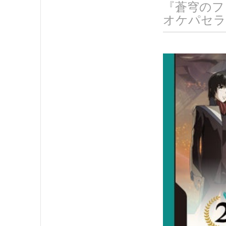
『蒼穹のフ
オケパセラ