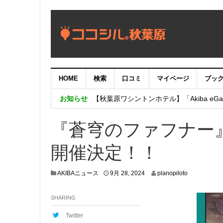
HOME
検索
口コミ
マイページ
ブッ
【重要：9月5日（火）22時】ココシル
お知らせ
【秋葉原ワシントンホテル】「Akiba eGam
「いま、困っている店舗の皆様を応援さ
『蒼穹のファフナー
開催決定！！
9
AKIBAニュース
9月 28, 2024
planopiloto
月
2
SHARING
6
,
2
Twitter