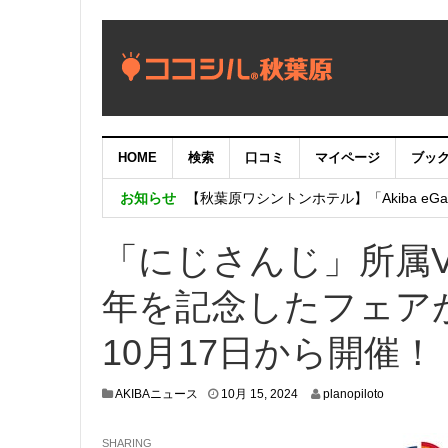
HOME
検索
口コミ
マイページ
ブッ
【重要：9月5日（火）22時】ココシル
お知らせ
【秋葉原ワシントンホテル】「Akiba eGam
「いま、困っている店舗の皆様を応援さ
「にじさんじ」所属V
年を記念したフェア
10月17日から開催！
1
AKIBAニュース
10月 15, 2024
planopiloto
0
月
SHARING
1