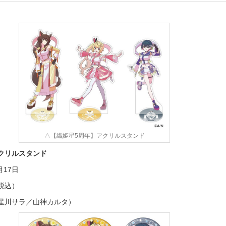
△【織姫星5周年】アクリルスタンド
クリルスタンド
月17日
（税込）
星川サラ／山神カルタ）