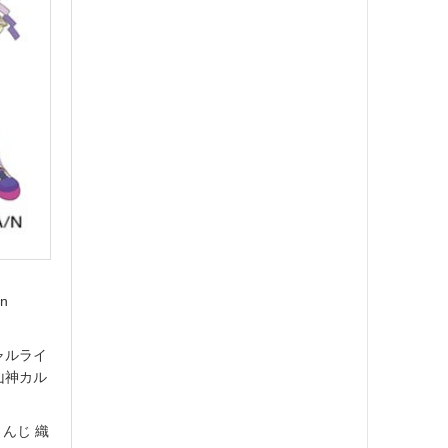
n
ャルライ
山神カル
んじ 織