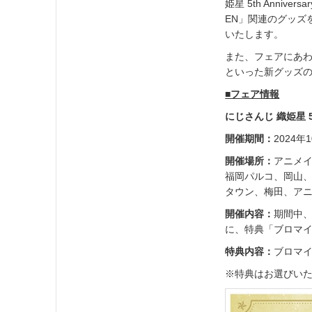
姫星 5th Anniv
EN」関連のグッズ
いたします。
また、フェアにあ
といった新グッズ
■フェア情報
にじさんじ 織姫星 5th 
開催期間：
2024年
開催場所：
アニメ
福岡パルコ、岡山
タウン、梅田、ア
開催内容：
期間中、
に、特典「ブロマイ
特典内容：
ブロマイ
※特典はお選びい