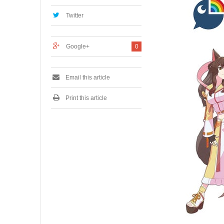
0
,
Twitter
2
0
2
Google+
0
4
Email this article
Print this article