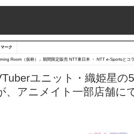
クマーク
：アカウントサービス移行のお知らせ
ing Room（仮称）」期間限定販売 NTT東日本 ・ NTT e-Sports
せていただきたい！」
Tuberユニット・織姫星の
が、アニメイト一部店舗に