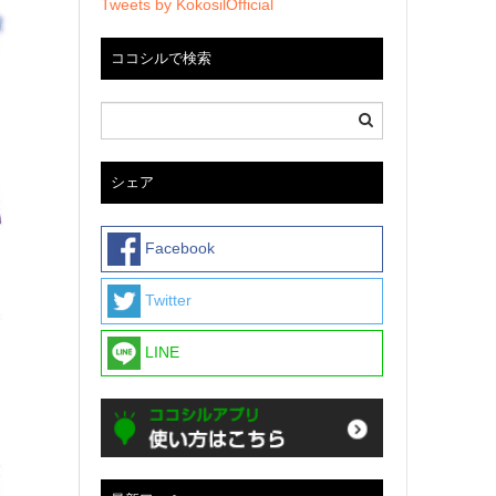
Tweets by KokosilOfficial
ココシルで検索
シェア
Facebook
Twitter
LINE