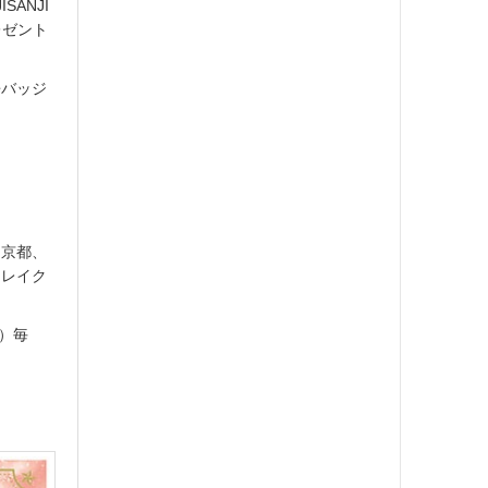
SANJI
レゼント
缶バッジ
、京都、
ンレイク
込）毎