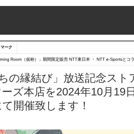
クマーク
：アカウントサービス移行のお知らせ
ing Room（仮称）」期間限定販売 NTT東日本 ・ NTT e-Sports
せていただきたい！」
んちの縁結び」放送記念スト
ーマーズ本店を2024年10月19
にて開催致します！