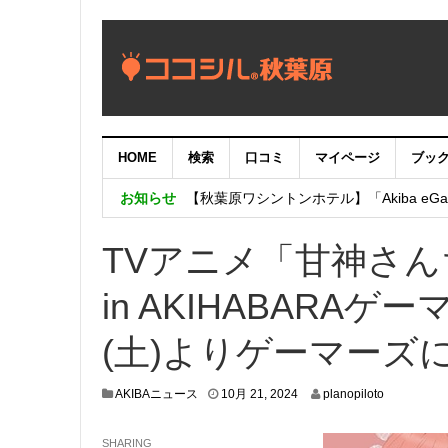
HOME
検索
口コミ
マイページ
ブッ
【重要：9月5日（火）22時】ココシル
お知らせ
【秋葉原ワシントンホテル】「Akiba eGam
「いま、困っている店舗の皆様を応援さ
TVアニメ「甘神さ
in AKIHABARAゲ
(土)よりゲーマーズ
1
AKIBAニュース
10月 21, 2024
planopiloto
0
月
SHARING
3