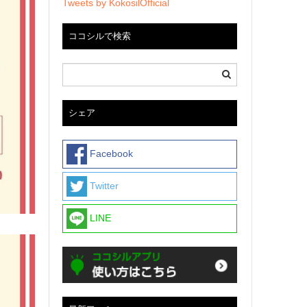
Tweets by KokosilOfficial
ココシルで検索
シェア
Facebook
Twitter
LINE