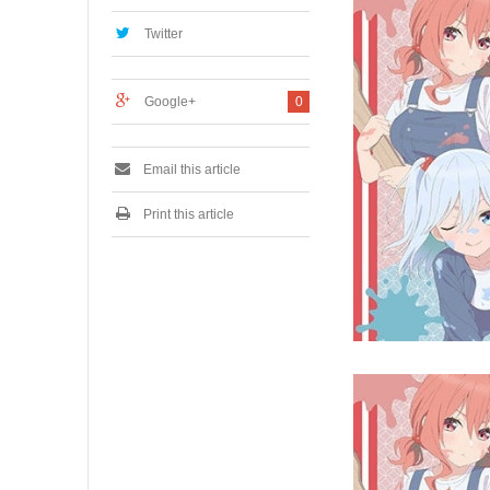
0
,
Twitter
2
0
2
Google+
0
4
Email this article
Print this article