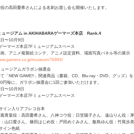
葉役の高田憂希さんによる名刺お渡し会も開催いたします。
ミュージアム in AKIHABARAゲーマーズ本店 Rank.4
3日〜10月9日
RAゲーマーズ本店7Fミュージアムスペース
原画、アニメ複製絵コンテ、アニメ設定資料、場面写真パネル等の展示
/www.gamers.co.jp/museum/76993/
!」ミュージアムガラポン抽選会
「NEW GAME!!」関連商品（書籍、CD、Blu-ray・DVD、グッズ）
000円毎に、ガラポン抽選会に1回ご参加いただけます。
3日〜10月9日
RAゲーマーズ本店7Fミュージアムスペース
サイン入りアフレコ台本
涼風青葉役：高田憂希さん、八神コウ役：日笠陽子さん、遠山りん役：
役：山口愛さん、篠田はじめ役：戸田めぐみさん、飯島ゆん役：竹尾歩
サイン色紙