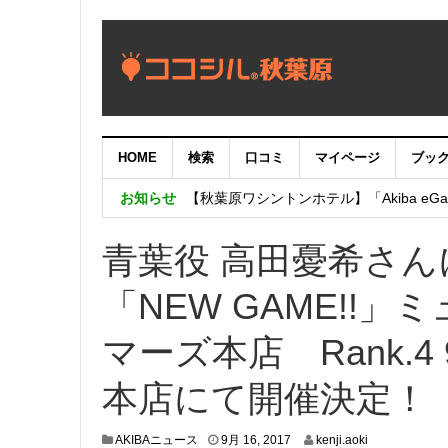
HOME
検索
口コミ
マイページ
ブッ
【重要：9月5日（火）22時】ココシル
お知らせ
【秋葉原ワシントンホテル】「Akiba eGam
「いま、困っている店舗の皆様を応援さ
青葉役 高田憂希さ
「NEW GAME!!」ミ
マーズ本店 Rank.4 
本店にて開催決定！
9
AKIBAニュース
9月 16, 2017
kenji.aoki