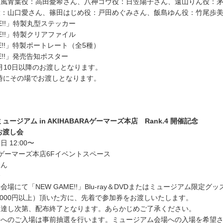
涼風青葉役：高田憂希さん、八神コウ役：日笠陽子さん、遠山りん役：
役：山口愛さん、篠田はじめ役：戸田めぐみさん、飯島ゆん役：竹尾歩
ME!!」特製丸型ステッカー
ME!!」特製クリアファイル
ME!!」特製ポートレート（全5種）
ME!!」発売告知ポスター
0月10日以降のお渡しとなります。
時にその場でお渡しとなります。
」ミュージアム in AKIHABARAゲーマーズ本店 Rank.4 開催記念
お渡し会
日 12:00〜
RAゲーマーズ本店6Fイベントスペース
さん
会
場にて「NEW GAME!!」Blu-ray＆DVDまたはミュージアム限定グ
,000円以上）頂いた方に、先着で参加券をお渡しいたします。
に達し次第、配布終了となります。あらかじめご了承ください。
場へのご入場は事前抽選を行います。ミュージアム会場への入場を希望