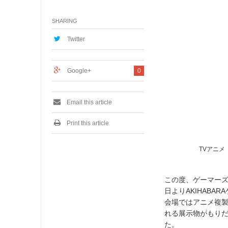
月
5
SHARING
,
2
0
Twitter
1
7
Google+
0
Email this article
Print this article
TVアニメ「
この度、ゲーマーズは、
日よりAKIHAB
会場ではアニメ複製
れる展示物がもりだ
た。