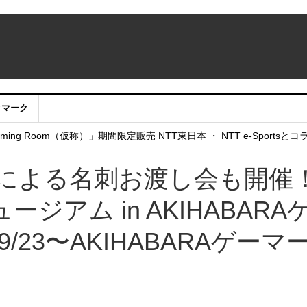
クマーク
：アカウントサービス移行のお知らせ
ing Room（仮称）」期間限定販売 NTT東日本 ・ NTT e-Sports
せていただきたい！」
んによる名刺お渡し会も開催
ュージアム in AKIHABARA
9/23〜AKIHABARAゲーマ