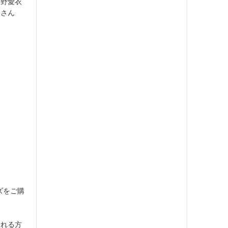
茅野愛衣
美さん
ッズをご購
される方