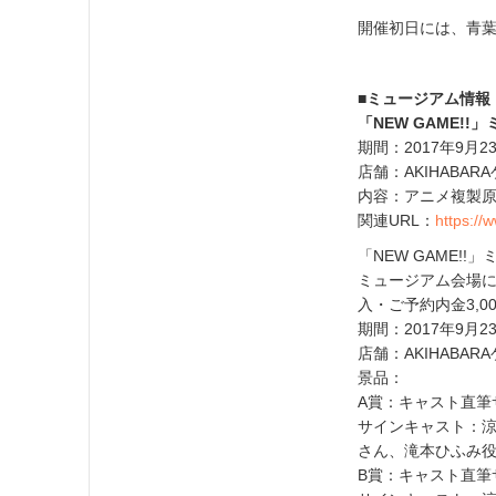
開催初日には、青
■ミュージアム情報
「NEW GAME!!」
期間：2017年9月2
店舗：AKIHABA
内容：アニメ複製
関連URL：
https:/
「NEW GAME!
ミュージアム会場にて
入・ご予約内金3,
期間：2017年9月2
店舗：AKIHABA
景品：
A賞：キャスト直筆
サインキャスト：
さん、滝本ひふみ
B賞：キャスト直筆