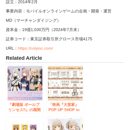
設立：2014年2月
事業内容：モバイルオンラインゲームの企画・開発・運営
MD（マーチャンダイジング）
資本金：19億1,030万円（2024年7月末）
証券コード：東京証券取引所グロース市場4175
URL：
https://colyinc.com/
Related Article
『劇場版 ポールプ
「映画『大室家』
リンセス!!』の期間
POP UP SHOP in
限定POP UP SHOP
ボークス秋葉原ホビ
がボークス秋葉原ホ
ー天国2」を9月16日
ビー天国2で開催！
（月・祝）まで開催