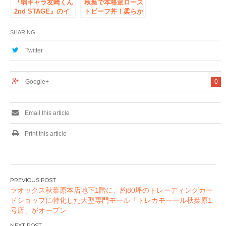
『弱キャラ友崎くん
秋葉で本格派ロース
2nd STAGE』のイ
トビーフ丼！柔らか
ベント『弱キャラ友
ジューシ肉 130g
崎くん 2nd
使用しボリューム満
SHARING
STAGE』POP UP
点で850円 「Mango
SHOP in ボークス
Terrace Dining
Twitter
秋葉原ホビー天国2
Bar」にて11月3日提
の開催が決定！
供開始
Google+
0
Email this article
Print this article
投
ラオックス秋葉原本店地下1階に、約80坪のトレーディングカー
稿
ドショップに特化した大型専門モール「トレカモーール秋葉原1
ナ
号店」がオープン
ビ