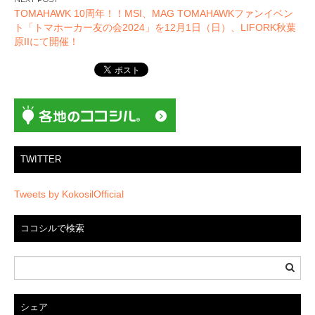
ゲ
TOMAHAWK 10周年！！MSI、MAG TOMAHAWKファンイベン
ー
ト「トマホーカー友の会2024」を12月1日（日）、LIFORK秋葉
原IIにて開催！
シ
ョ
ン
TWITTER
Tweets by KokosilOfficial
ココシルで検索
シェア