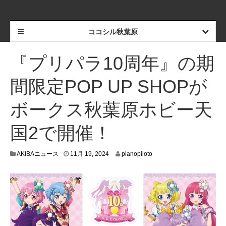
ココシル秋葉原
『プリパラ10周年』の期
間限定POP UP SHOPが
ボークス秋葉原ホビー天
国2で開催！
1
AKIBAニュース
11月 19, 2024
planopiloto
1
月
1
5
,
2
0
2