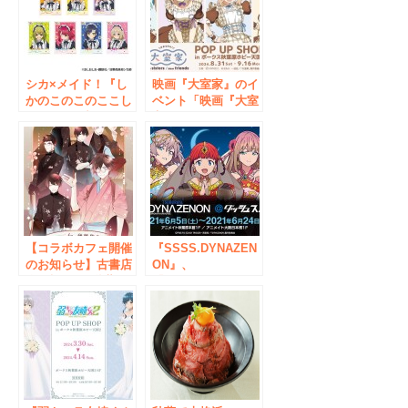
シカ×メイド！『し
映画『大室家』のイ
かのこのこのここし
ベント「映画『大室
たんたん』初のオン
家』POP UP SHOP
リーショップが10月
in ボークス秋葉原ホ
19日よりアニメイト
ビー天国2」の開催
秋葉原にて開催！一
が決定！
部店舗と通販では応
援店の実施も!!
【コラボカフェ開催
『SSSS.DYNAZEN
のお知らせ】古書店
ON』、
街の橋姫々×秋葉原
『SSSS.GRIDMAN
和堂
』2タイトル同時ス
トア開催決定！秋葉
原・大阪日本橋・オ
ンラインショップが
期間限定オープン！